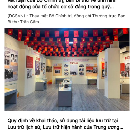
Kết luận của Bộ Chính trị, Ban Bí thư về tình hình
hoạt động của tổ chức cơ sở đảng trong quý
II/2026
(ĐCSVN) - Thay mặt Bộ Chính trị, đồng chí Thường trực Ban
Bí thư Trần Cẩm ...
Quy định về khai thác, sử dụng tài liệu lưu trữ tại
Lưu trữ lịch sử, Lưu trữ hiện hành của Trung ương
Đảng và Văn phòng Trung ương Đảng