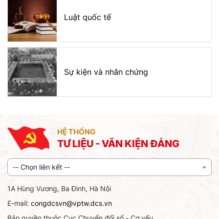
Luật quốc tế
Sự kiện và nhân chứng
HỆ THỐNG
TƯ LIỆU - VĂN KIỆN ĐẢNG
-- Chọn liên kết --
1A Hùng Vương, Ba Đình, Hà Nội
E-mail:
congdcsvn@vptw.dcs.vn
Bản quyền thuộc Cục Chuyển đổi số - Cơ yếu