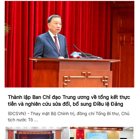
Thành lập Ban Chỉ đạo Trung ương về tổng kết thực
tiễn và nghiên cứu sửa đổi, bổ sung Điều lệ Đảng
(ĐCSVN) - Thay mặt Bộ Chính trị, đồng chí Tổng Bí thư, Chủ
tịch nước Tô ...