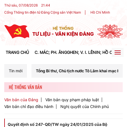
Thứ sáu, 07/08/2026
21
:
44
Cổng Thông tin điện tử Đảng Cộng sản Việt Nam
Hồ Chí Minh
HỆ THỐNG
TƯ LIỆU - VĂN KIỆN ĐẢNG
TRANG CHỦ
C. MÁC; PH. ĂNGGHEN; V. I. LÊNIN; HỒ CHÍ MIN
Togg
navig
chí Tổng Bí thư, Chủ tịch nước Tô Lâm khai mạc Hội nghị Trung ương 
Tin mới
HỆ THỐNG VĂN BẢN
Văn bản của Đảng
Văn bản quy phạm pháp luật
Văn bản chỉ đạo điều hành
Nghị quyết của Chính phủ
Quyết định số 247-QĐ/TW ngày 24/01/2025 của Bộ