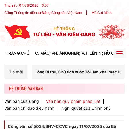
Thứ sáu, 07/08/2026
6
:
57
Cổng Thông tin điện tử Đảng Cộng sản Việt Nam
Hồ Chí Minh
HỆ THỐNG
TƯ LIỆU - VĂN KIỆN ĐẢNG
TRANG CHỦ
C. MÁC; PH. ĂNGGHEN; V. I. LÊNIN; HỒ CHÍ MIN
Togg
navig
 chí Tổng Bí thư, Chủ tịch nước Tô Lâm khai mạc Hội nghị Trung ương 
Tin mới
HỆ THỐNG VĂN BẢN
Văn bản của Đảng
Văn bản quy phạm pháp luật
Văn bản chỉ đạo điều hành
Nghị quyết của Chính phủ
Công văn số 5034/BNV-CCVC ngày 11/07/2025 của Bộ