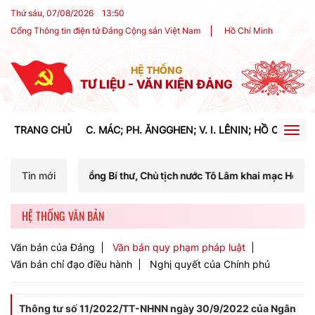
Thứ sáu, 07/08/2026
13
:
50
Cổng Thông tin điện tử Đảng Cộng sản Việt Nam
Hồ Chí Minh
HỆ THỐNG
TƯ LIỆU - VĂN KIỆN ĐẢNG
TRANG CHỦ
C. MÁC; PH. ĂNGGHEN; V. I. LÊNIN; HỒ CHÍ MIN
Togg
navig
Tổng Bí thư, Chủ tịch nước Tô Lâm khai mạc Hội nghị Trung ương lần t
Tin mới
HỆ THỐNG VĂN BẢN
Văn bản của Đảng
Văn bản quy phạm pháp luật
Văn bản chỉ đạo điều hành
Nghị quyết của Chính phủ
Thông tư số 11/2022/TT-NHNN ngày 30/9/2022 của Ngân