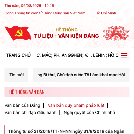
Thứ năm, 06/08/2026
19
:
46
Cổng Thông tin điện tử Đảng Cộng sản Việt Nam
Hồ Chí Minh
HỆ THỐNG
TƯ LIỆU - VĂN KIỆN ĐẢNG
TRANG CHỦ
C. MÁC; PH. ĂNGGHEN; V. I. LÊNIN; HỒ CHÍ MIN
Togg
navig
ng Bí thư, Chủ tịch nước Tô Lâm khai mạc Hội nghị Trung ương lần th
Tin mới
HỆ THỐNG VĂN BẢN
Văn bản của Đảng
Văn bản quy phạm pháp luật
Văn bản chỉ đạo điều hành
Nghị quyết của Chính phủ
Thông tư số 21/2018/TT-NHNN ngày 31/8/2018 của Ngân