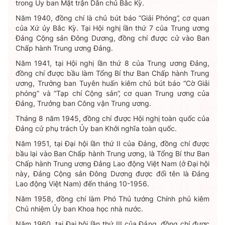
trong Ủy ban Mặt trận Dân chủ Bắc Kỳ.
Năm 1940, đồng chí là chủ bút báo “Giải Phóng”, cơ quan
của Xứ ủy Bắc Kỳ. Tại Hội nghị lần thứ 7 của Trung ương
Đảng Cộng sản Đông Dương, đồng chí được cử vào Ban
Chấp hành Trung ương Đảng.
Năm 1941, tại Hội nghị lần thứ 8 của Trung ương Đảng,
đồng chí được bầu làm Tổng Bí thư Ban Chấp hành Trung
ương, Trưởng ban Tuyên huấn kiêm chủ bút báo “Cờ Giải
phóng” và “Tạp chí Cộng sản”, cơ quan Trung ương của
Đảng, Trưởng ban Công vận Trung ương.
Tháng 8 năm 1945, đồng chí được Hội nghị toàn quốc của
Đảng cử phụ trách Ủy ban Khởi nghĩa toàn quốc.
Năm 1951, tại Đại hội lần thứ II của Đảng, đồng chí được
bầu lại vào Ban Chấp hành Trung ương, là Tổng Bí thư Ban
Chấp hành Trung ương Đảng Lao động Việt Nam (ở Đại hội
này, Đảng Cộng sản Đông Dương được đổi tên là Đảng
Lao động Việt Nam) đến tháng 10-1956.
Năm 1958, đồng chí làm Phó Thủ tướng Chính phủ kiêm
Chủ nhiệm Ủy ban Khoa học nhà nước.
Năm 1960, tại Đại hội lần thứ III của Đảng, đồng chí được