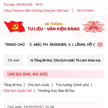
Thứ bảy, 08/08/2026
18
:
18
Cổng Thông tin điện tử Đảng Cộng sản Việt Nam
Hồ Chí Minh
HỆ THỐNG
TƯ LIỆU - VĂN KIỆN ĐẢNG
TRANG CHỦ
C. MÁC; PH. ĂNGGHEN; V. I. LÊNIN; HỒ CHÍ MIN
Togg
navig
hí Tổng Bí thư, Chủ tịch nước Tô Lâm khai mạc Hội nghị Trung ương l
Tin mới
LÃNH ĐẠO ĐẢNG, NHÀ NƯỚC
Tổng Bí thư
Chủ tịch nước
Thủ tướng Chính phủ
Chủ tịch Quốc hội
Thường trực Ban Bí thư
Chủ nhật, 19/10/2025
|
10:38