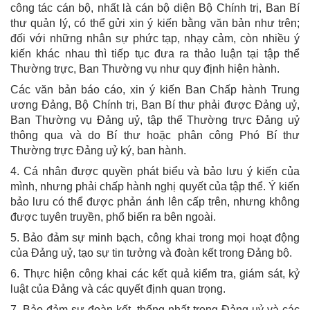
công tác cán bộ, nhất là cán bộ diện Bộ Chính trị, Ban Bí
thư quản lý, có thể gửi xin ý kiến bằng văn bản như trên;
đối với những nhân sự phức tạp, nhạy cảm, còn nhiều ý
kiến khác nhau thì tiếp tục đưa ra thảo luận tại tập thể
Thường trực, Ban Thường vụ như quy định hiện hành.
Các văn bản báo cáo, xin ý kiến Ban Chấp hành Trung
ương Đảng, Bộ Chính trị, Ban Bí thư phải được Đảng uỷ,
Ban Thường vụ Đảng uỷ, tập thể Thường trực Đảng uỷ
thông qua và do Bí thư hoặc phân công Phó Bí thư
Thường trực Đảng uỷ ký, ban hành.
4. Cá nhân được quyền phát biểu và bảo lưu ý kiến của
mình, nhưng phải chấp hành nghị quyết của tập thể. Ý kiến
bảo lưu có thể được phản ánh lên cấp trên, nhưng không
được tuyên truyền, phổ biến ra bên ngoài.
5. Bảo đảm sự minh bạch, công khai trong mọi hoạt động
của Đảng uỷ, tạo sự tin tưởng và đoàn kết trong Đảng bộ.
6. Thực hiện công khai các kết quả kiểm tra, giám sát, kỷ
luật của Đảng và các quyết định quan trọng.
7. Bảo đảm sự đoàn kết, thống nhất trong Đảng uỷ và các