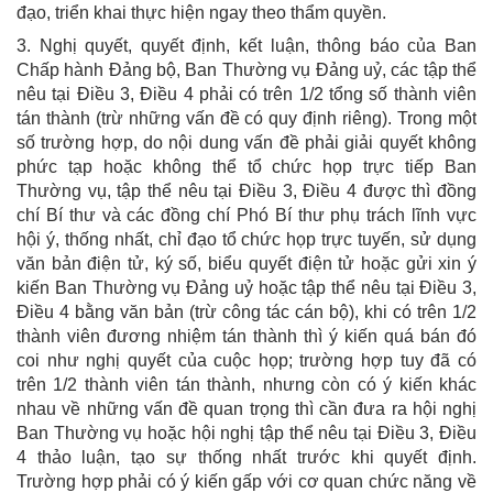
đạo, triển khai thực hiện ngay theo thẩm quyền.
3. Nghị quyết, quyết định, kết luận, thông báo của Ban
Chấp hành Đảng bộ, Ban Thường vụ Đảng uỷ, các tập thể
nêu tại Điều 3, Điều 4 phải có trên 1/2 tổng số thành viên
tán thành (trừ những vấn đề có quy định riêng). Trong một
số trường hợp, do nội dung vấn đề phải giải quyết không
phức tạp hoặc không thể tổ chức họp trực tiếp Ban
Thường vụ, tập thể nêu tại Điều 3, Điều 4 được thì đồng
chí Bí thư và các đồng chí Phó Bí thư phụ trách lĩnh vực
hội ý, thống nhất, chỉ đạo tổ chức họp trực tuyến, sử dụng
văn bản điện tử, ký số, biểu quyết điện tử hoặc gửi xin ý
kiến Ban Thường vụ Đảng uỷ hoặc tập thể nêu tại Điều 3,
Điều 4 bằng văn bản (trừ công tác cán bộ), khi có trên 1/2
thành viên đương nhiệm tán thành thì ý kiến quá bán đó
coi như nghị quyết của cuộc họp; trường hợp tuy đã có
trên 1/2 thành viên tán thành, nhưng còn có ý kiến khác
nhau về những vấn đề quan trọng thì cần đưa ra hội nghị
Ban Thường vụ hoặc hội nghị tập thể nêu tại Điều 3, Điều
4 thảo luận, tạo sự thống nhất trước khi quyết định.
Trường hợp phải có ý kiến gấp với cơ quan chức năng về