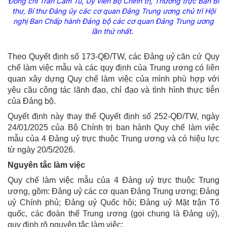
Đồng chí Trần Cẩm Tú, Ủy viên Bộ Chính trị, Thường trực Ban Bí
thư, Bí thư Đảng ủy các cơ quan Đảng Trung ương chủ trì Hội
nghị Ban Chấp hành Đảng bộ các cơ quan Đảng Trung ương
lần thứ nhất.
Theo Quyết định số 173-QĐ/TW, các Đảng uỷ căn cứ Quy
chế làm việc mẫu và các quy định của Trung ương có liên
quan xây dựng Quy chế làm việc của mình phù hợp với
yêu cầu công tác lãnh đạo, chỉ đạo và tình hình thực tiễn
của Đảng bộ.
Quyết định này thay thế Quyết định số 252-QĐ/TW, ngày
24/01/2025 của Bộ Chính trị ban hành Quy chế làm việc
mẫu của 4 Đảng uỷ trực thuộc Trung ương và có hiệu lực
từ ngày 20/5/2026.
Nguyên tắc làm việc
Quy chế làm việc mẫu của 4 Đảng uỷ trực thuộc Trung
ương, gồm: Đảng uỷ các cơ quan Đảng Trung ương; Đảng
uỷ Chính phủ; Đảng uỷ Quốc hội; Đảng uỷ Mặt trận Tổ
quốc, các đoàn thể Trung ương (gọi chung là Đảng uỷ),
quy định rõ nguyên tắc làm việc: