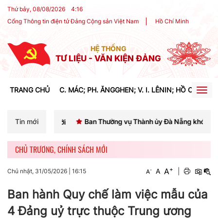
Thứ bảy, 08/08/2026
4
:
16
Cổng Thông tin điện tử Đảng Cộng sản Việt Nam
Hồ Chí Minh
HỆ THỐNG
TƯ LIỆU - VĂN KIỆN ĐẢNG
TRANG CHỦ
C. MÁC; PH. ĂNGGHEN; V. I. LÊNIN; HỒ CHÍ MIN
Togg
navig
Tin mới
Ban Thường vụ Thành ủy Đà Nẵng khóa I
Phát bi
CHỦ TRƯƠNG, CHÍNH SÁCH MỚI
+
A
-
A
|
Chủ nhật, 31/05/2026
|
16:15
A
Ban hành Quy chế làm việc mẫu của
4 Đảng uỷ trực thuộc Trung ương