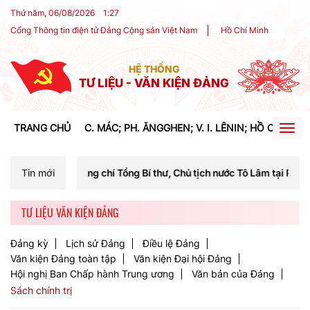
Thứ năm, 06/08/2026
1
:
27
Cổng Thông tin điện tử Đảng Cộng sản Việt Nam
Hồ Chí Minh
HỆ THỐNG
TƯ LIỆU - VĂN KIỆN ĐẢNG
TRANG CHỦ
C. MÁC; PH. ĂNGGHEN; V. I. LÊNIN; HỒ CHÍ MIN
Togg
navig
ng Bí thư, Chủ tịch nước Tô Lâm tại Phiên họp Ban Chỉ đạo Trung ươn
Tin mới
TƯ LIỆU VĂN KIỆN ĐẢNG
Đảng kỳ
Lịch sử Đảng
Điều lệ Đảng
Văn kiện Đảng toàn tập
Văn kiện Đại hội Đảng
Hội nghị Ban Chấp hành Trung ương
Văn bản của Đảng
Sách chính trị