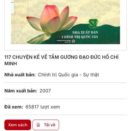
117 CHUYỆN KỂ VỀ TẤM GƯƠNG ĐẠO ĐỨC HỒ CHÍ
MINH
Nhà xuất bản:
Chính trị Quốc gia - Sự thật
Năm xuất bản:
2007
Đã xem:
65817 lượt xem
Xem sách
Tải về