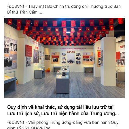
II/2026
(ĐCSVN) - Thay mặt Bộ Chính trị, đồng chí Thường trực Ban
Bí thư Trần Cẩm ...
Quy định về khai thác, sử dụng tài liệu lưu trữ tại
Lưu trữ lịch sử, Lưu trữ hiện hành của Trung ương
Đảng và Văn phòng Trung ương Đảng
(ĐCSVN) - Văn phòng Trung ương Đảng vừa ban hành Quy
định số 351-QĐ/VPTW ...