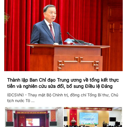
Thành lập Ban Chỉ đạo Trung ương về tổng kết thực
tiễn và nghiên cứu sửa đổi, bổ sung Điều lệ Đảng
(ĐCSVN) - Thay mặt Bộ Chính trị, đồng chí Tổng Bí thư, Chủ
tịch nước Tô ...