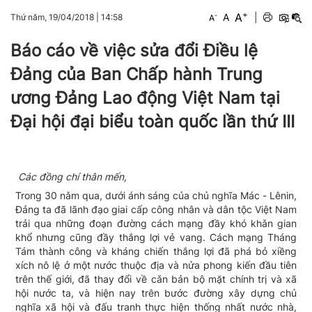
+
A
-
A
|
Thứ năm, 19/04/2018
|
14:58
A
Báo cáo về việc sửa đổi Điều lệ
Đảng của Ban Chấp hành Trung
ương Đảng Lao động Việt Nam tại
Đại hội đại biểu toàn quốc lần thứ III
C
ác đồng chí thân mến,
Trong 30 nǎm qua, dưới ánh sáng của chủ nghĩa Mác - Lênin,
Đảng ta đã lãnh đạo giai cấp công nhân và dân tộc Việt Nam
trải qua những đoạn đường cách mạng đầy khó khǎn gian
khổ nhưng cũng đầy thắng lợi vẻ vang. Cách mạng Tháng
Tám thành công và kháng chiến thắng lợi đã phá bỏ xiềng
xích nô lệ ở một nước thuộc địa và nửa phong kiến đầu tiên
trên thế giới, đã thay đổi về cǎn bản bộ mặt chính trị và xã
hội nước ta, và hiện nay trên bước đường xây dựng chủ
nghĩa xã hội và đấu tranh thực hiện thống nhất nước nhà,