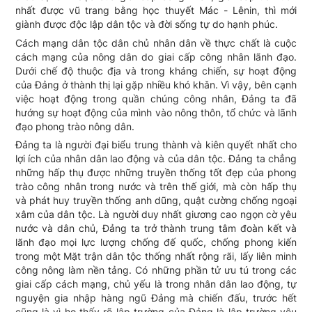
nhất được vũ trang bằng học thuyết Mác - Lênin, thì mới
giành được độc lập dân tộc và đời sống tự do hạnh phúc.
Cách mạng dân tộc dân chủ nhân dân về thực chất là cuộc
cách mạng của nông dân do giai cấp công nhân lãnh đạo.
Dưới chế độ thuộc địa và trong kháng chiến, sự hoạt động
của Đảng ở thành thị lại gặp nhiều khó khǎn. Vì vậy, bên cạnh
việc hoạt động trong quần chúng công nhân, Đảng ta đã
hướng sự hoạt động của mình vào nông thôn, tổ chức và lãnh
đạo phong trào nông dân.
Đảng ta là người đại biểu trung thành và kiên quyết nhất cho
lợi ích của nhân dân lao động và của dân tộc. Đảng ta chẳng
những hấp thụ được những truyền thống tốt đẹp của phong
trào công nhân trong nước và trên thế giới, mà còn hấp thụ
và phát huy truyền thống anh dũng, quật cường chống ngoại
xâm của dân tộc. Là người duy nhất giương cao ngọn cờ yêu
nước và dân chủ, Đảng ta trở thành trung tâm đoàn kết và
lãnh đạo mọi lực lượng chống đế quốc, chống phong kiến
trong một Mặt trận dân tộc thống nhất rộng rãi, lấy liên minh
công nông làm nền tảng. Có những phần tử ưu tú trong các
giai cấp cách mạng, chủ yếu là trong nhân dân lao động, tự
nguyện gia nhập hàng ngũ Đảng mà chiến đấu, trước hết
cũng là vì họ thấy rõ lập trường của Đảng là lập trường yêu