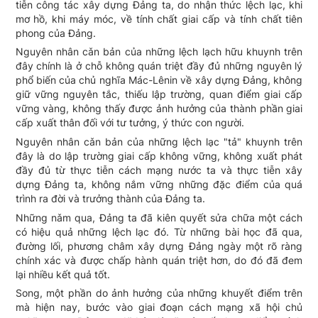
tiễn công tác xây dựng Đảng ta, do nhận thức lệch lạc, khi
mơ hồ, khi máy móc, về tính chất giai cấp và tính chất tiên
phong của Đảng.
Nguyên nhân cǎn bản của những lệch lạch hữu khuynh trên
đây chính là ở chỗ không quán triệt đầy đủ những nguyên lý
phổ biến của chủ nghĩa Mác-Lênin về xây dựng Đảng, không
giữ vững nguyên tắc, thiếu lập trường, quan điểm giai cấp
vững vàng, không thấy được ảnh hưởng của thành phần giai
cấp xuất thân đối với tư tưởng, ý thức con người.
Nguyên nhân cǎn bản của những lệch lạc "tả" khuynh trên
đây là do lập trường giai cấp không vững, không xuất phát
đầy đủ từ thực tiễn cách mạng nước ta và thực tiễn xây
dựng Đảng ta, không nắm vững những đặc điểm của quá
trình ra đời và trưởng thành của Đảng ta.
Những nǎm qua, Đảng ta đã kiên quyết sửa chữa một cách
có hiệu quả những lệch lạc đó. Từ những bài học đã qua,
đường lối, phương châm xây dựng Đảng ngày một rõ ràng
chính xác và được chấp hành quán triệt hơn, do đó đã đem
lại nhiều kết quả tốt.
Song, một phần do ảnh hưởng của những khuyết điểm trên
mà hiện nay, bước vào giai đoạn cách mạng xã hội chủ