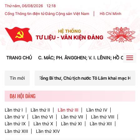
Thứ năm, 06/08/2026
12
:
18
Cổng Thông tin điện tử Đảng Cộng sản Việt Nam
Hồ Chí Minh
HỆ THỐNG
TƯ LIỆU - VĂN KIỆN ĐẢNG
TRANG CHỦ
C. MÁC; PH. ĂNGGHEN; V. I. LÊNIN; HỒ CHÍ MIN
Togg
navig
g chí Tổng Bí thư, Chủ tịch nước Tô Lâm khai mạc Hội nghị Trung ươn
Tin mới
ĐẠI HỘI ĐẢNG
Lần thứ I
Lần thứ II
Lần thứ III
Lần thứ IV
Lần thứ V
Lần thứ VI
Lần thứ VII
Lần thứ VIII
Lần thứ IX
Lần thứ X
Lần thứ XI
Lần thứ XII
Lần thứ XIII
Lần thứ XIV