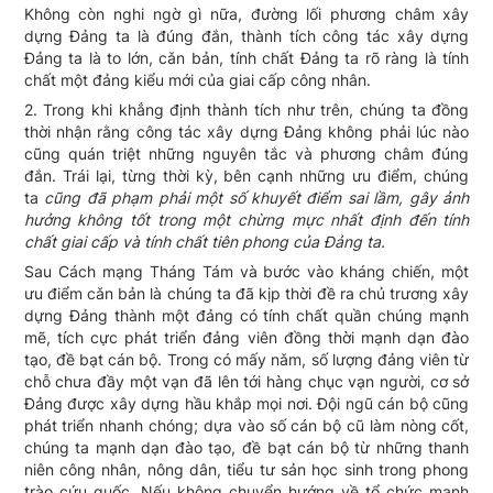
Không còn nghi ngờ gì nữa, đường lối phương châm xây
dựng Đảng ta là đúng đắn, thành tích công tác xây dựng
Đảng ta là to lớn, cǎn bản, tính chất Đảng ta rõ ràng là tính
chất một đảng kiểu mới của giai cấp công nhân.
2. Trong khi khẳng định thành tích như trên, chúng ta đồng
thời nhận rằng công tác xây dựng Đảng không phải lúc nào
cũng quán triệt những nguyên tắc và phương châm đúng
đắn. Trái lại, từng thời kỳ, bên cạnh những ưu điểm, chúng
ta
cũng đã phạm phải một số khuyết điểm sai lầm, gây ảnh
hưởng không tốt trong một chừng mực nhất định đến tính
chất giai cấp và tính chất tiên phong của Đảng ta.
Sau Cách mạng Tháng Tám và bước vào kháng chiến, một
ưu điểm cǎn bản là chúng ta đã kịp thời đề ra chủ trương xây
dựng Đảng thành một đảng có tính chất quần chúng mạnh
mẽ, tích cực phát triển đảng viên đồng thời mạnh dạn đào
tạo, đề bạt cán bộ. Trong có mấy nǎm, số lượng đảng viên từ
chỗ chưa đầy một vạn đã lên tới hàng chục vạn người, cơ sở
Đảng được xây dựng hầu khắp mọi nơi. Đội ngũ cán bộ cũng
phát triển nhanh chóng; dựa vào số cán bộ cũ làm nòng cốt,
chúng ta mạnh dạn đào tạo, đề bạt cán bộ từ những thanh
niên công nhân, nông dân, tiểu tư sản học sinh trong phong
trào cứu quốc. Nếu không chuyển hướng về tổ chức mạnh