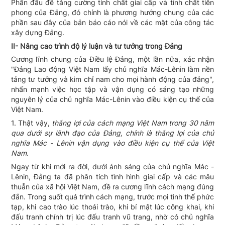
Phấn đấu để tǎng cường tính chất giai cấp và tính chất tiên
phong của Đảng, đó chính là phương hướng chung của các
phần sau đây của bản báo cáo nói về các mặt của công tác
xây dựng Đảng.
II- Nâng cao trình độ lý luận và tư tưởng trong Đảng
Cương lĩnh chung của Điều lệ Đảng, một lần nữa, xác nhận
"Đảng Lao động Việt Nam lấy chủ nghĩa Mác-Lênin làm nền
tảng tư tưởng và kim chỉ nam cho mọi hành động của đảng",
nhấn mạnh việc học tập và vận dụng có sáng tạo những
nguyên lý của chủ nghĩa Mác-Lênin vào điều kiện cụ thể của
Việt Nam.
1. Thật vậy,
thắng lợi của cách mạng Việt Nam trong 30 nǎm
qua dưới sự lãnh đạo của Đảng, chính là thắng lợi của chủ
nghĩa Mác - Lênin vận dụng vào điều kiện cụ thể của Việt
Nam.
Ngay từ khi mới ra đời, dưới ánh sáng của chủ nghĩa Mác -
Lênin, Đảng ta đã phân tích tình hình giai cấp và các mâu
thuẫn của xã hội Việt Nam, đề ra cương lĩnh cách mạng đúng
đắn. Trong suốt quá trình cách mạng, trước mọi tình thế phức
tạp, khi cao trào lúc thoái trào, khi bí mật lúc công khai, khi
đấu tranh chính trị lúc đấu tranh vũ trang, nhờ có chủ nghĩa