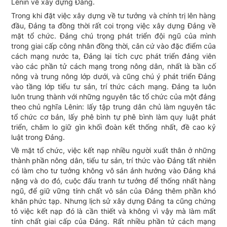
Lênin về xây dựng Đảng.
Trong khi đặt việc xây dựng về tư tưởng và chính trị lên hàng
đầu, Đảng ta đồng thời rất coi trọng việc xây dựng Đảng về
mặt tổ chức. Đảng chú trọng phát triển đội ngũ của mình
trong giai cấp công nhân đồng thời, cǎn cứ vào đặc điểm của
cách mạng nước ta, Đảng lại tích cực phát triển đảng viên
vào các phần tử cách mạng trong nông dân, nhất là bần cố
nông và trung nông lớp dưới, và cũng chú ý phát triển Đảng
vào tầng lớp tiểu tư sản, trí thức cách mạng. Đảng ta luôn
luôn trung thành với những nguyên tắc tổ chức của một đảng
theo chủ nghĩa Lênin: lấy tập trung dân chủ làm nguyên tắc
tổ chức cơ bản, lấy phê bình tự phê bình làm quy luật phát
triển, chǎm lo giữ gìn khối đoàn kết thống nhất, đề cao kỷ
luật trong Đảng.
Về mặt tổ chức, việc kết nạp nhiều người xuất thân ở những
thành phần nông dân, tiểu tư sản, trí thức vào Đảng tất nhiên
có làm cho tư tưởng không vô sản ảnh hưởng vào Đảng khá
nặng và do đó, cuộc đấu tranh tư tưởng để thống nhất hàng
ngũ, để giữ vững tính chất vô sản của Đảng thêm phần khó
khǎn phức tạp. Nhưng lịch sử xây dựng Đảng ta cũng chứng
tỏ việc kết nạp đó là cần thiết và không vì vậy mà làm mất
tính chất giai cấp của Đảng. Rất nhiều phần tử cách mạng