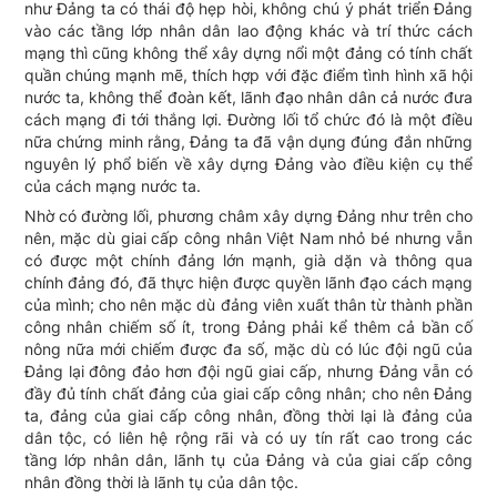
như Đảng ta có thái độ hẹp hòi, không chú ý phát triển Đảng
vào các tầng lớp nhân dân lao động khác và trí thức cách
mạng thì cũng không thể xây dựng nổi một đảng có tính chất
quần chúng mạnh mẽ, thích hợp với đặc điểm tình hình xã hội
nước ta, không thể đoàn kết, lãnh đạo nhân dân cả nước đưa
cách mạng đi tới thắng lợi. Đường lối tổ chức đó là một điều
nữa chứng minh rằng, Đảng ta đã vận dụng đúng đắn những
nguyên lý phổ biến về xây dựng Đảng vào điều kiện cụ thể
của cách mạng nước ta.
Nhờ có đường lối, phương châm xây dựng Đảng như trên cho
nên, mặc dù giai cấp công nhân Việt Nam nhỏ bé nhưng vẫn
có được một chính đảng lớn mạnh, già dặn và thông qua
chính đảng đó, đã thực hiện được quyền lãnh đạo cách mạng
của mình; cho nên mặc dù đảng viên xuất thân từ thành phần
công nhân chiếm số ít, trong Đảng phải kể thêm cả bần cố
nông nữa mới chiếm được đa số, mặc dù có lúc đội ngũ của
Đảng lại đông đảo hơn đội ngũ giai cấp, nhưng Đảng vẫn có
đầy đủ tính chất đảng của giai cấp công nhân; cho nên Đảng
ta, đảng của giai cấp công nhân, đồng thời lại là đảng của
dân tộc, có liên hệ rộng rãi và có uy tín rất cao trong các
tầng lớp nhân dân, lãnh tụ của Đảng và của giai cấp công
nhân đồng thời là lãnh tụ của dân tộc.