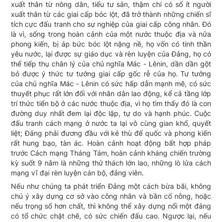
xuất thân từ nông dân, tiểu tư sản, thậm chí có số ít người
xuất thân từ các giai cấp bóc lột, đã trở thành những chiến sĩ
tích cực đấu tranh cho sự nghiệp của giai cấp công nhân. Đó
là vì, sống trong hoàn cảnh của một nước thuộc địa và nửa
phong kiến, bị áp bức bóc lột nặng nề, họ vốn có tinh thần
yêu nước, lại được sự giáo dục và rèn luyện của Đảng, họ có
thể tiếp thụ chân lý của chủ nghĩa Mác - Lênin, dần dần gột
bỏ được ý thức tư tưởng giai cấp gốc rễ của họ. Tư tưởng
của chủ nghĩa Mác - Lênin có sức hấp dẫn mạnh mẽ, có sức
thuyết phục rất lớn đối với nhân dân lao động, kể cả tầng lớp
trí thức tiến bộ ở các nước thuộc địa, vì họ tìm thấy đó là con
đường duy nhất đem lại độc lập, tự do và hạnh phúc. Cuộc
đấu tranh cách mạng ở nước ta lại vô cùng gian khổ, quyết
liệt; Đảng phải đương đầu với kẻ thù đế quốc và phong kiến
rất hung bạo, tàn ác. Hoàn cảnh hoạt động bất hợp pháp
trước Cách mạng Tháng Tám, hoàn cảnh kháng chiến trường
kỳ suốt 9 nǎm là những thử thách lớn lao, những lò lửa cách
mạng vĩ đại rèn luyện cán bộ, đảng viên.
Nếu như chúng ta phát triển Đảng một cách bừa bãi, không
chú ý xây dựng cơ sở vào công nhân và bần cố nông, hoặc
nếu trọng số hơn chất, thì không thể xây dựng nổi một đảng
có tổ chức chặt chẽ, có sức chiến đấu cao. Ngược lại, nếu