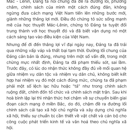
Mác - Lênin, Đảng ta nói chung đã đề ra đường lối, phương
châm, chính sách của mình một cách đúng đắn, không
ngừng đưa cách mạng Việt Nam tiến lên những bước mới,
giành những thắng lợi mới. Điều đó chứng tỏ sức sống mạnh
mẽ của học thuyết Mác-Lênin, chứng tỏ Đảng ta tuyệt đối
trung thành với học thuyết đó và đã biết vận dụng nó một
cách sáng tạo vào điều kiện của Việt Nam.
Nhưng để đi đến thắng lợi vĩ đại ngày nay, Đảng ta đã trải
qua những vấp váp và thất bại tạm thời. Đường lối chung của
Đảng cǎn bản là đúng, nhưng trên một số vấn đề, trong một
chừng mực nhất định, Đảng ta đã phạm thiếu sót, sai lầm.
Trước đây, có lúc do nhận thức không đầy đủ về mối quan hệ
giữa nhiệm vụ dân tộc và nhiệm vụ dân chủ, không biết kết
hợp hai nhiệm vụ đó một cách đúng mức, chúng ta đã phạm
phải một số lệch lạc hữu hoặc "tả" như trong chính sách
ruộng đất, chỉnh đốn tổ chức và chính sách mặt trận. Sau khi
hoà bình lập lại thì nhận thức hơi chậm về sự chuyển biến giai
đoạn cách mạng ở miền Bắc, do đó, chậm đề ra đường lối
chính sách cải tạo xã hội chủ nghĩa và xây dựng chủ nghĩa
xã hội, thiếu sự chuẩn bị cần thiết về vật chất và cán bộ cho
công cuộc phát triển kinh tế và vǎn hoá theo chủ nghĩa xã
hội.