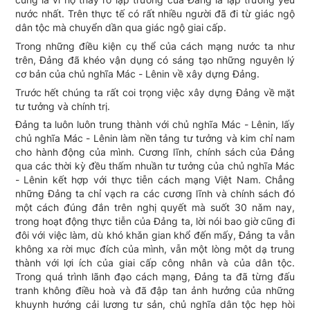
nước nhất. Trên thực tế có rất nhiều người đã đi từ giác ngộ
dân tộc mà chuyển dần qua giác ngộ giai cấp.
Trong những điều kiện cụ thể của cách mạng nước ta như
trên, Đảng đã khéo vận dụng có sáng tạo những nguyên lý
cơ bản của chủ nghĩa Mác - Lênin về xây dựng Đảng.
Trước hết chúng ta rất coi trọng việc xây dựng Đảng về mặt
tư tưởng và chính trị.
Đảng ta luôn luôn trung thành với chủ nghĩa Mác - Lênin, lấy
chủ nghĩa Mác - Lênin làm nền tảng tư tưởng và kim chỉ nam
cho hành động của mình. Cương lĩnh, chính sách của Đảng
qua các thời kỳ đều thấm nhuần tư tưởng của chủ nghĩa Mác
- Lênin kết hợp với thực tiễn cách mạng Việt Nam. Chẳng
những Đảng ta chỉ vạch ra các cương lĩnh và chính sách đó
một cách đúng đắn trên nghị quyết mà suốt 30 nǎm nay,
trong hoạt động thực tiễn của Đảng ta, lời nói bao giờ cũng đi
đôi với việc làm, dù khó khǎn gian khổ đến mấy, Đảng ta vẫn
không xa rời mục đích của mình, vẫn một lòng một dạ trung
thành với lợi ích của giai cấp công nhân và của dân tộc.
Trong quá trình lãnh đạo cách mạng, Đảng ta đã từng đấu
tranh không điều hoà và đã đập tan ảnh hưởng của những
khuynh hướng cải lương tư sản, chủ nghĩa dân tộc hẹp hòi