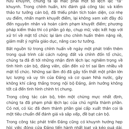
hữu khuynh, chúng ta lại mắc phải một số lệch lạc "tả"
khuynh. Trong chỉnh huấn, khi đánh giá công tác và kiểm
thảo tư tưởng cán bộ, đã thiếu phân tích toàn diện, coi nhẹ
ưu điểm, nhấn mạnh khuyết điểm, lại không xem xét đầy đủ
đến nguyên nhân và hoàn cảnh phạm khuyết điểm; phương
pháp kiểm thảo thì có phần gò ép, chụp mũ; việc kết hợp với
xử trí về mặt tổ chức lại làm cho chỉnh huấn thêm nặng nề,
giảm mất ý nghĩa giáo dục, nâng cao tư tưởng.
Bắt nguồn từ trong chỉnh huấn về ngày một phát triển thêm
trong quá trình cải cách ruộng đất và chỉnh đốn tổ chức,
chúng ta đã đi tới những nhận định lệch lạc nghiêm trọng về
tình hình cán bộ, đảng viên, dẫn đến xử trí sai lầm nhiều về
mặt tổ chức. Những sai lầm đó đã gây tổn thất một phần lớn
lực lượng và uy tín của Đảng và cơ quan Nhà nước, gây
không khí cǎng thẳng trong nội bộ Đảng, ảnh hưởng không
tốt cả đến tình hình chính trị chung.
Trong công tác cán bộ, trên một chừng mực nhất định,
chúng ta đã phạm phải lệch lạc của chủ nghĩa thành phần.
Có nơi, có lúc đã đem thành phần giai cấp xuất thân coi là
một tiêu chuẩn để đánh giá và sắp xếp, đề bạt cán bộ.
Trong công tác phát triển Đảng cũng có khuynh hướng hẹp
hòi: việc đóng cửa Đảng tiến hành nhất loạt và kéo quá dài,