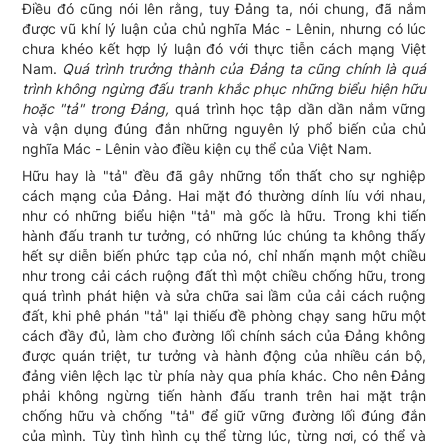
Điều đó cũng nói lên rằng, tuy Đảng ta, nói chung, đã nắm
được vũ khí lý luận của chủ nghĩa Mác - Lênin, nhưng có lúc
chưa khéo kết hợp lý luận đó với thực tiễn cách mạng Việt
Nam.
Quá trình trưởng thành của Đảng ta cũng chính là quá
trình không ngừng đấu tranh khắc phục những biểu hiện hữu
hoặc "tả" trong Đảng,
quá trình học tập dần dần nắm vững
và vận dụng đúng đắn những nguyên lý phổ biến của chủ
nghĩa Mác - Lênin vào điều kiện cụ thể của Việt Nam.
Hữu hay là "tả" đều đã gây những tổn thất cho sự nghiệp
cách mạng của Đảng. Hai mặt đó thường dính líu với nhau,
như có những biểu hiện "tả" mà gốc là hữu. Trong khi tiến
hành đấu tranh tư tưởng, có những lúc chúng ta không thấy
hết sự diễn biến phức tạp của nó, chỉ nhấn mạnh một chiều
như trong cải cách ruộng đất thì một chiều chống hữu, trong
quá trình phát hiện và sửa chữa sai lầm của cải cách ruộng
đất, khi phê phán "tả" lại thiếu đề phòng chạy sang hữu một
cách đầy đủ, làm cho đường lối chính sách của Đảng không
được quán triệt, tư tưởng và hành động của nhiều cán bộ,
đảng viên lệch lạc từ phía này qua phía khác. Cho nên Đảng
phải không ngừng tiến hành đấu tranh trên hai mặt trận
chống hữu và chống "tả" để giữ vững đường lối đúng đắn
của mình. Tùy tình hình cụ thể từng lúc, từng nơi, có thể và