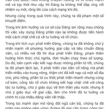
mẽ và kịp thời như vậy thì Đảng ta không thể đáp ứng nổi
nhiệm vụ mới, rộng lớn của cách mạng khi đó.
Nhưng cũng trong quá trình này, chúng ta đã phạm một số
khuyết điểm.
Trong khi ảnh hưởng và cơ sở của Đảng lan rộng mau chóng
thì việc xây dựng Đảng phần nào lại không được tiến hành
một cách chặt chẽ cả về tư tưởng và tổ chức.
Trong khi tích cực phát triển Đảng, chúng ta đã không chú ý
nhấn mạnh về phương hướng giai cấp và tiêu chuẩn đảng
viên, có nhiều nơi đã thi đua phát triển Đảng, phạm thiên
hướng hình thức chủ nghĩa, đơn thuần chạy theo số lượng.
Do đó, bên cạnh việc kết nạp được những phần tử tốt, chúng
ta đã phạm lệch lạc, ít phát triển vào bần cố nông mà phát
triển nhiều vào trung nông, thậm chí đã kết nạp cả một số địa
chủ, phú nông, phần tử xu thời; phát triển nhanh nhưng củng
cố kém, công tác tổ chức không kết hợp chặt chẽ với công
tác tư tưởng, chú ý giáo dục về tinh thần yêu nước nhưng ít
chú ý giáo dục về giai cấp, làm cho trình độ tư tưởng và
chính trị của nhiều đảng viên rất thấp.
Trong lúc mạnh dạn mở rộng đội ngũ cán bộ, chúng ta đã
phần nào không nắm vững đường lối giai cấp trong công tác