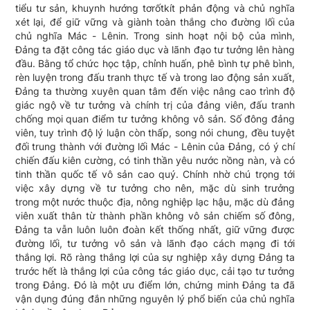
tiểu tư sản, khuynh hướng tơrốtkít phản động và chủ nghĩa
xét lại, để giữ vững và giành toàn thắng cho đường lối của
chủ nghĩa Mác - Lênin. Trong sinh hoạt nội bộ của mình,
Đảng ta đặt công tác giáo dục và lãnh đạo tư tưởng lên hàng
đầu. Bằng tổ chức học tập, chỉnh huấn, phê bình tự phê bình,
rèn luyện trong đấu tranh thực tế và trong lao động sản xuất,
Đảng ta thường xuyên quan tâm đến việc nâng cao trình độ
giác ngộ về tư tưởng và chính trị của đảng viên, đấu tranh
chống mọi quan điểm tư tưởng không vô sản. Số đông đảng
viên, tuy trình độ lý luận còn thấp, song nói chung, đều tuyệt
đối trung thành với đường lối Mác - Lênin của Đảng, có ý chí
chiến đấu kiên cường, có tinh thần yêu nước nồng nàn, và có
tinh thần quốc tế vô sản cao quý. Chính nhờ chú trọng tới
việc xây dựng về tư tưởng cho nên, mặc dù sinh trưởng
trong một nước thuộc địa, nông nghiệp lạc hậu, mặc dù đảng
viên xuất thân từ thành phần không vô sản chiếm số đông,
Đảng ta vẫn luôn luôn đoàn kết thống nhất, giữ vững được
đường lối, tư tưởng vô sản và lãnh đạo cách mạng đi tới
thắng lợi. Rõ ràng thắng lợi của sự nghiệp xây dựng Đảng ta
trước hết là thắng lợi của công tác giáo dục, cải tạo tư tưởng
trong Đảng. Đó là một ưu điểm lớn, chứng minh Đảng ta đã
vận dụng đúng đắn những nguyên lý phổ biến của chủ nghĩa