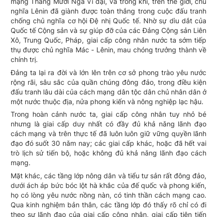
mạng Tháng Mười Nga vĩ đại, và trong khi, trên thế giới, chủ
nghĩa Lênin đã giành được toàn thắng trong cuộc đấu tranh
chống chủ nghĩa cơ hội Đệ nhị Quốc tế. Nhờ sự dìu dắt của
Quốc tế Cộng sản và sự giúp đỡ của các Đảng Cộng sản Liên
Xô, Trung Quốc, Pháp, giai cấp công nhân nước ta sớm tiếp
thụ được chủ nghĩa Mác - Lênin, mau chóng trưởng thành về
chính trị.
Đảng ta lại ra đời và lớn lên trên cơ sở phong trào yêu nước
rộng rãi, sâu sắc của quần chúng đông đảo, trong điều kiện
đấu tranh lâu dài của cách mạng dân tộc dân chủ nhân dân ở
một nước thuộc địa, nửa phong kiến và nông nghiệp lạc hậu.
Trong hoàn cảnh nước ta, giai cấp công nhân tuy nhỏ bé
nhưng là giai cấp duy nhất có đầy đủ khả nǎng lãnh đạo
cách mạng và trên thực tế đã luôn luôn giữ vững quyền lãnh
đạo đó suốt 30 nǎm nay; các giai cấp khác, hoặc đã hết vai
trò lịch sử tiến bộ, hoặc không đủ khả nǎng lãnh đạo cách
mạng.
Mặt khác, các tầng lớp nông dân và tiểu tư sản rất đông đảo,
dưới ách áp bức bóc lột hà khắc của đế quốc và phong kiến,
họ có lòng yêu nước nồng nàn, có tinh thần cách mạng cao.
Qua kinh nghiệm bản thân, các tầng lớp đó thấy rõ chỉ có đi
theo sự lãnh đạo của giai cấp công nhân, giai cấp tiên tiến