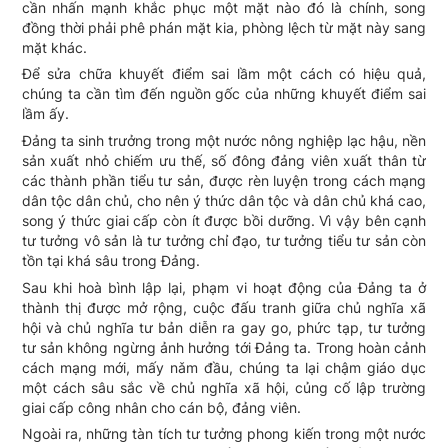
cần nhấn mạnh khắc phục một mặt nào đó là chính, song
đồng thời phải phê phán mặt kia, phòng lệch từ mặt này sang
mặt khác.
Để sửa chữa khuyết điểm sai lầm một cách có hiệu quả,
chúng ta cần tìm đến nguồn gốc của những khuyết điểm sai
lầm ấy.
Đảng ta sinh trưởng trong một nước nông nghiệp lạc hậu, nền
sản xuất nhỏ chiếm ưu thế, số đông đảng viên xuất thân từ
các thành phần tiểu tư sản, được rèn luyện trong cách mạng
dân tộc dân chủ, cho nên ý thức dân tộc và dân chủ khá cao,
song ý thức giai cấp còn ít được bồi dưỡng. Vì vậy bên cạnh
tư tưởng vô sản là tư tưởng chỉ đạo, tư tưởng tiểu tư sản còn
tồn tại khá sâu trong Đảng.
Sau khi hoà bình lập lại, phạm vi hoạt động của Đảng ta ở
thành thị được mở rộng, cuộc đấu tranh giữa chủ nghĩa xã
hội và chủ nghĩa tư bản diễn ra gay go, phức tạp, tư tưởng
tư sản không ngừng ảnh hưởng tới Đảng ta. Trong hoàn cảnh
cách mạng mới, mấy nǎm đầu, chúng ta lại chậm giáo dục
một cách sâu sắc về chủ nghĩa xã hội, củng cố lập trường
giai cấp công nhân cho cán bộ, đảng viên.
Ngoài ra, những tàn tích tư tưởng phong kiến trong một nước