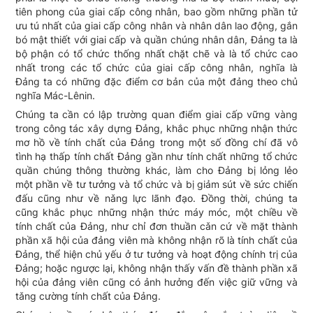
tiên phong của giai cấp công nhân, bao gồm những phần tử
ưu tú nhất của giai cấp công nhân và nhân dân lao động, gắn
bó mật thiết với giai cấp và quần chúng nhân dân, Đảng ta là
bộ phận có tổ chức thống nhất chặt chẽ và là tổ chức cao
nhất trong các tổ chức của giai cấp công nhân, nghĩa là
Đảng ta có những đặc điểm cơ bản của một đảng theo chủ
nghĩa Mác-Lênin.
Chúng ta cần có lập trường quan điểm giai cấp vững vàng
trong công tác xây dựng Đảng, khắc phục những nhận thức
mơ hồ về tính chất của Đảng trong một số đồng chí đã vô
tình hạ thấp tính chất Đảng gần như tính chất những tổ chức
quần chúng thông thường khác, làm cho Đảng bị lỏng lẻo
một phần về tư tưởng và tổ chức và bị giảm sút về sức chiến
đấu cũng như về nǎng lực lãnh đạo. Đồng thời, chúng ta
cũng khắc phục những nhận thức máy móc, một chiều về
tính chất của Đảng, như chỉ đơn thuần cǎn cứ về mặt thành
phần xã hội của đảng viên mà không nhận rõ là tính chất của
Đảng, thể hiện chủ yếu ở tư tưởng và hoạt động chính trị của
Đảng; hoặc ngược lại, không nhận thấy vấn đề thành phần xã
hội của đảng viên cũng có ảnh hưởng đến việc giữ vững và
tǎng cường tính chất của Đảng.