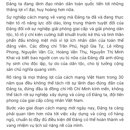
Đảng ta đang lãnh đạo nhân dân toàn quốc tiến tới những
thắng lợi vĩ đại, huy hoàng hơn nữa.
Sự nghiệp cách mạng vẻ vang mà Đảng ta đã và đang thực
hiện tỏ rõ nǎng lực dồi dào, lòng trung thành tuyệt đối của
Đảng đối với sự nghiệp giải phóng giai cấp và giải phóng dân
tộc, tỏ rõ ý chí kiên cường bất khuất trước kẻ thù và tinh thần
phấn đấu không mệt mỏi vì lợi ích nhân dân của toàn thể
đảng viên. Các đồng chí Trần Phú, Ngô Gia Tự, Lê Hồng
Phong, Nguyễn Vǎn Cừ, Hoàng Vǎn Thụ, Nguyễn Thị Minh
Khai và biết bao người con ưu tú nữa của Đảng đã anh dũng
hy sinh cho độc lập, tự do của dân tộc, cho lý tưởng cộng
sản chủ nghĩa quang vinh.
Rõ ràng là mọi thắng lợi của cách mạng Việt Nam trong 30
nǎm qua đều không thể tách rời sự lãnh đạo đúng đắn của
Đảng ta, đứng đầu là đồng chí Hồ Chí Minh kính mến, không
thể tách rời sự nghiệp xây dựng và củng cố Đảng ta, đội tiên
phong của giai cấp công nhân Việt Nam.
Bước vào giai đoạn cách mạng mới ngày nay, Đảng ta càng
phải quan tâm hơn nữa tới việc xây dựng và củng cố hàng
ngũ, chuẩn bị đầy đủ điều kiện để Đảng có thể hoàn thành vẻ
vang nhiệm vụ lịch sử nặng nề của mình.