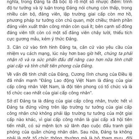
nghĩa, trong Đảng ta đã bộc lộ rõ một số nhược điểm: trình
độ tư tưởng và lý luận trong Đảng nói chung còn thấp, trong
nhiều cán bộ, đảng viên, lập trường giai cấp còn mơ hồ,
phương pháp tư tưởng còn chủ quan, một chiều; thành phần
đảng viên xuất thân công nhân còn quá ít; bên cạnh số đông
đảng viên tốt còn có một số đảng viên chây lười, thiếu tích
cực gương mẫu, kém ý thức Đảng.
3. Cǎn cứ vào tình hình Đảng ta, cǎn cứ vào yêu cầu của
nhiệm vụ cách mạng, lúc này hơn bao giờ hết,
chúng ta phải
nhận rõ và ra sức phấn đấu để nâng cao hơn nữa tính chất
giai cấp và tính chất tiên phong của Đảng.
Về vấn đề tính chất của Đảng, Cương lĩnh chung của Điều lệ
đã nhấn mạnh "Đảng Lao động Việt Nam là đảng của giai
cấp công nhân Việt Nam, là đội tiên phong có tổ chức và là
tổ chức cao nhất của giai cấp công nhân".
Sở dĩ Đảng ta là đảng của giai cấp công nhân, trước hết vì
Đảng ta đứng vững trên lập trường tư tưởng của giai cấp
công nhân chứ không phải lập trường tư tưởng của một giai
cấp nào khác, vì giai cấp công nhân là giai cấp xã hội tiên
tiến nhất, có sứ mệnh lịch sử lãnh đạo cuộc đấu tranh giải
phóng của quần chúng nhân dân. Sau nữa, Đảng ta không
phải là một tổ chức thông thường mà là bộ tham mưu, đội