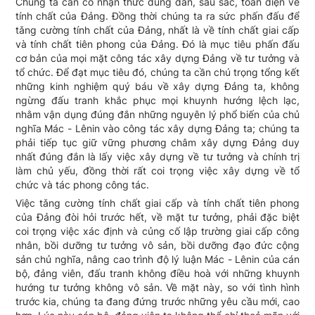
Chúng ta cần có nhận thức đúng đắn, sâu sắc, toàn diện về
tính chất của Đảng. Đồng thời chúng ta ra sức phấn đấu để
tǎng cường tính chất của Đảng, nhất là về tính chất giai cấp
và tính chất tiên phong của Đảng. Đó là mục tiêu phấn đấu
cơ bản của mọi mặt công tác xây dựng Đảng về tư tưởng và
tổ chức. Để đạt mục tiêu đó, chúng ta cần chú trọng tổng kết
những kinh nghiệm quý báu về xây dựng Đảng ta, không
ngừng đấu tranh khắc phục mọi khuynh hướng lệch lạc,
nhằm vận dụng đúng đắn những nguyên lý phổ biến của chủ
nghĩa Mác - Lênin vào công tác xây dựng Đảng ta; chúng ta
phải tiếp tục giữ vững phương châm xây dựng Đảng duy
nhất đúng đắn là lấy việc xây dựng về tư tưởng và chính trị
làm chủ yếu, đồng thời rất coi trọng việc xây dựng về tổ
chức và tác phong công tác.
Việc tǎng cường tính chất giai cấp và tính chất tiên phong
của Đảng đòi hỏi trước hết, về mặt tư tưởng, phải đặc biệt
coi trọng việc xác định và củng cố lập trường giai cấp công
nhân, bồi dưỡng tư tưởng vô sản, bồi dưỡng đạo đức cộng
sản chủ nghĩa, nâng cao trình độ lý luận Mác - Lênin của cán
bộ, đảng viên, đấu tranh không điều hoà với những khuynh
hướng tư tưởng không vô sản. Về mặt này, so với tình hình
trước kia, chúng ta đang đứng trước những yêu cầu mới, cao