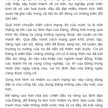
cấp thấp sắp hoàn thành về cơ bản. Sự nghiệp phát triển
kinh tế và vǎn hoá bước đầu đã đạt nhiều thành tích. Mối
quan hệ giai cấp trong xã hội do đó đang có những biến đổi
sâu sắc.
Quá trình chuyển biến cách mạng đó của nước ta là một
thắng lợi lớn của sự lãnh đạo của Đảng, đồng thời trong quá
trình đó, Đảng ta cũng không ngừng được rèn luyện và lớn
mạnh lên. Qua đấu tranh cách mạng gian khổ, phức tạp,
hàng ngũ cán bộ, đảng viên đã được sàng lọc, tôi luyện; lập
trường tư tưởng của họ đã tiến bộ thêm một bước. Cơ sở
Đảng ở miền Bắc chẳng những chỉ có ở nông thôn mà đã bắt
đầu lan rộng, ǎn sâu vào khắp các ngành hoạt động, khắp
các thành thị và vùng công nghiệp. Uy tín của Đảng trong
nhân dân ngày càng cao, vai trò lãnh đạo của Đảng ngày
càng được củng cố.
Song tình hình và nhiệm vụ cách mạng lúc này cũng đang
đặt ra cho công tác xây dựng Đảng những yêu cầu mới, cao
hơn.
Để nâng cao hơn nữa sức chiến đấu và nǎng lực lãnh đạo
của Đảng, để Đảng ta làm tròn nhiệm vụ lãnh đạo cuộc đấu
tranh thực hiện thống nhất nước nhà và có đầy đủ khả nǎng