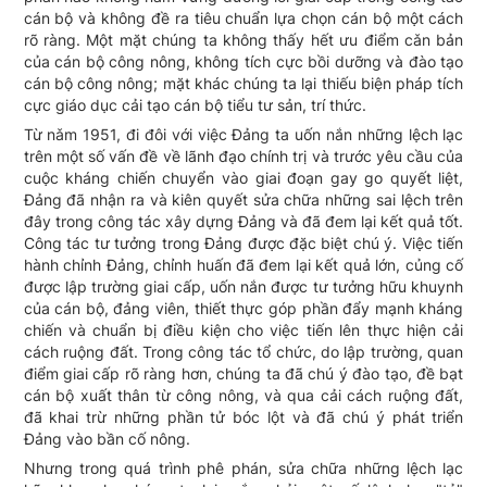
cán bộ và không đề ra tiêu chuẩn lựa chọn cán bộ một cách
rõ ràng. Một mặt chúng ta không thấy hết ưu điểm cǎn bản
của cán bộ công nông, không tích cực bồi dưỡng và đào tạo
cán bộ công nông; mặt khác chúng ta lại thiếu biện pháp tích
cực giáo dục cải tạo cán bộ tiểu tư sản, trí thức.
Từ nǎm 1951, đi đôi với việc Đảng ta uốn nắn những lệch lạc
trên một số vấn đề về lãnh đạo chính trị và trước yêu cầu của
cuộc kháng chiến chuyển vào giai đoạn gay go quyết liệt,
Đảng đã nhận ra và kiên quyết sửa chữa những sai lệch trên
đây trong công tác xây dựng Đảng và đã đem lại kết quả tốt.
Công tác tư tưởng trong Đảng được đặc biệt chú ý. Việc tiến
hành chỉnh Đảng, chỉnh huấn đã đem lại kết quả lớn, củng cố
được lập trường giai cấp, uốn nắn được tư tưởng hữu khuynh
của cán bộ, đảng viên, thiết thực góp phần đẩy mạnh kháng
chiến và chuẩn bị điều kiện cho việc tiến lên thực hiện cải
cách ruộng đất. Trong công tác tổ chức, do lập trường, quan
điểm giai cấp rõ ràng hơn, chúng ta đã chú ý đào tạo, đề bạt
cán bộ xuất thân từ công nông, và qua cải cách ruộng đất,
đã khai trừ những phần tử bóc lột và đã chú ý phát triển
Đảng vào bần cố nông.
Nhưng trong quá trình phê phán, sửa chữa những lệch lạc