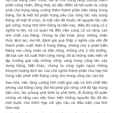
phần công nhân, đồng thời, do đặc điểm xã hội nước ta, cũng
phải chú trọng tǎng cường thêm thành phần bần nông trong
Đảng. Đó là một bộ phận trọng yếu của công tác xây dựng
Đảng về mặt tổ chức, là một vấn đề thuộc về nguyên tắc cần
giữ vững; trong tình hình Đảng ta hiện nay, điều đó càng có ý
nghĩa to lớn, nó có quan hệ đến việc củng cố và nâng cao
tính chất của Đảng. Chúng ta cần khắc phục những nhận
thức lệch lạc, mơ hồ, đánh giá quá thấp ý nghĩa của vấn đề
thành phần xuất thân ở trong Đảng, không chú ý phát triển
Đảng vào công nhân và bần nông, không chú ý bồi dưỡng,
đề bạt cán bộ xuất thân công nông; đó là những biểu hiện về
lập trường giai cấp không vững vàng trong công tác xây
dựng Đảng. Mặt khác, chúng ta cũng ngǎn ngừa những
khuynh hướng lệch lạc của chủ nghĩa thành phần như hẹp hòi
trong việc phát triển Đảng cũng như trong công tác cán bộ.
Sau nữa, việc tǎng cường tính chất giai cấp và tính chất tiên
phong của Đảng cũng đòi hỏi phải giữ vững chế độ tập trung
dân chủ, tác phong phê bình tự phê bình, đi đường lối quần
chúng và nâng cao việc thực hiện những nguyên tắc đó lên
một bước cho thích hợp với yêu cầu và điều kiện của tình
hình mới.