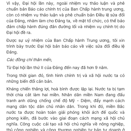
Vì vậy, Đại hội lần này, ngoài nhiệm vụ thảo luận và phê
chuẩn bản Báo cáo chính trị của Ban Chấp hành trung ương,
còn có nhiệm vụ thảo luận và phê chuẩn bản Điều lệ sửa đổi
của Đảng, nhằm làm cho Đảng ta, về mặt tổ chức, có thể bảo
đảm chấp hành đúng đắn đường lối và nhiệm vụ chính trị do
Đại hội đề ra.
Được sự uỷ nhiệm của Ban Chấp hành Trung ương, tôi xin
trình bày trước Đại hội bản báo cáo về việc sửa đổi điều lệ
Đảng.
Các đồng chí thân mến,
Từ Đại hội lần thứ II của Đảng đến nay đã hơn 9 nǎm.
Trong thời gian đó, tình hình chính trị và xã hội nước ta có
những biến đổi cǎn bản.
Kháng chiến thắng lợi, hoà bình được lập lại. Nước ta bị tạm
thời chia cắt làm hai miền. Nhân dân miền Nam đang đấu
tranh anh dũng chống chế độ Mỹ - Diệm, đẩy mạnh cách
mạng dân tộc dân chủ nhân dân. Trong khi đó, miền Bắc
nước ta được hoàn toàn giải phóng khỏi ách đế quốc và
phong kiến, đã bước vào giai đoạn cách mạng xã hội chủ
nghĩa. Công cuộc cải tạo xã hội chủ nghĩa về nông nghiệp,
thủ công nghiệp và công thương nghiệp tư bản tư doanh ở