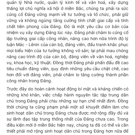
quản lý Nhà nước, quản lý kinh tế và vǎn hoá, xây dựng
thắng lợi chủ nghĩa xã hội ở miền Bắc, chúng ta phải ra sức
củng cố Đảng vững mạnh về tư tưởng và tổ chức, phải giữ
vững và không ngừng tǎng cường tính chất giai cấp và tính
chất tiên phong của Đảng. Đó là một yêu cầu cơ bản của
nhiệm vụ xây dựng Đảng lúc này. Đảng phải chǎm lo củng cố
lập trường giai cấp công nhân, nâng cao hơn nữa trình độ lý
luận Mác - Lênin của cán bộ, đảng viên, đấu tranh khắc phục
mọi biểu hiện của tư tưởng không vô sản; lại phải mau chóng
nâng cao trình độ của cán bộ, đảng viên về vǎn hoá, nghiệp
vụ, khoa học, kỹ thuật. Đồng thời Đảng phải phấn đấu đề cao
tiêu chuẩn đảng viên, quy định những yêu cầu chặt chẽ, cao
hơn đối với đảng viên, phải chǎm lo tǎng cường thành phần
công nhân trong Đảng.
Trước đây do hoàn cảnh hoạt động bí mật và kháng chiến có
những khó khǎn, việc chấp hành nguyên tắc tập trung dân
chủ trong Đảng phải chịu những sự hạn chế nhất định. Đồng
thời chúng ta cũng phạm phải một số khuyết điểm làm cho
sinh hoạt dân chủ trong Đảng chưa được mở rộng đầy đủ và
sự lãnh đạo tập trung thống nhất của Đảng chưa cao. Trong
điều kiện mới ở miền Bắc hiện nay, chúng ta đã có thể và cần
thiết phải mở rộng sinh hoạt dân chủ trong Đảng hơn nữa để