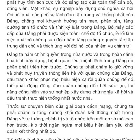
phát huy tính tích cực và óc sáng tạo của toàn thể cán bộ,
đảng viên. Mặt khác, sự nghiệp xây dựng chủ nghĩa xã hội
đòi hỏi phải củng cố sự lãnh đạo tập trung và thống nhất của
Đảng, chống mọi khuynh hướng tản mạn, phân tán, tǎng
cường tính tổ chức và tính kỷ luật trong Đảng. Bộ máy các
cấp của Đảng phải được kiện toàn; chế độ tổ chức, lề lối làm
việc phải có những sửa đổi nhằm tǎng cường nguyên tắc tập
trung dân chủ và thích ứng với đòi hỏi của nhiệm vụ chính trị.
Đảng ta nắm chính quyền trong nửa nước và trong hoàn cảnh
hoà bình xây dựng, bệnh quan liêu, mệnh lệnh trong Đảng có
phần phát triển hơn trước. Chúng ta phải chǎm lo giữ vững
và phát huy truyền thống liên hệ với quần chúng của Đảng,
đấu tranh khắc phục mọi biểu hiện xa rời quần chúng để có
thể phát động đông đảo quần chúng dốc hết sức lực, tài
nǎng cống hiến vào sự nghiệp xây dựng chủ nghĩa xã hội và
đấu tranh thực hiện thống nhất nước nhà.
Trước sự chuyển biến của giai đoạn cách mạng, chúng ta
phải chǎm lo tǎng cường khối đoàn kết thống nhất trong
Đảng về tư tưởng, chính trị và tổ chức trên một cơ sở mới cao
hơn trước, kịp thời ngǎn ngừa mọi biểu hiện làm yếu khối
đoàn kết thống nhất đó.
Trên đây là những yêu cầu chủ yếu của việc xây dựng Đảng