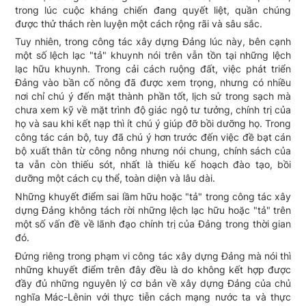
trong lúc cuộc kháng chiến đang quyết liệt, quần chúng
được thử thách rèn luyện một cách rộng rãi và sâu sắc.
Tuy nhiên, trong công tác xây dựng Đảng lúc này, bên cạnh
một số lệch lạc "tả" khuynh nói trên vẫn tồn tại những lệch
lạc hữu khuynh. Trong cải cách ruộng đất, việc phát triển
Đảng vào bần cố nông đã được xem trọng, nhưng có nhiều
nơi chỉ chú ý đến mặt thành phần tốt, lịch sử trong sạch mà
chưa xem kỹ về mặt trình độ giác ngộ tư tưởng, chính trị của
họ và sau khi kết nạp thì ít chú ý giúp đỡ bồi dưỡng họ. Trong
công tác cán bộ, tuy đã chú ý hơn trước đến việc đề bạt cán
bộ xuất thân từ công nông nhưng nói chung, chính sách của
ta vẫn còn thiếu sót, nhất là thiếu kế hoạch đào tạo, bồi
dưỡng một cách cụ thể, toàn diện và lâu dài.
Những khuyết điểm sai lầm hữu hoặc "tả" trong công tác xây
dựng Đảng không tách rời những lệch lạc hữu hoặc "tả" trên
một số vấn đề về lãnh đạo chính trị của Đảng trong thời gian
đó.
Đứng riêng trong phạm vi công tác xây dựng Đảng mà nói thì
những khuyết điểm trên đây đều là do không kết hợp được
đầy đủ những nguyên lý cơ bản về xây dựng Đảng của chủ
nghĩa Mác-Lênin với thực tiễn cách mạng nước ta và thực