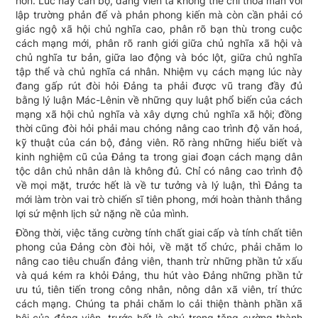
hơn. Lúc này cán bộ, đảng viên ta không thể chỉ thoả mãn với
lập trường phản đế và phản phong kiến mà còn cần phải có
giác ngộ xã hội chủ nghĩa cao, phân rõ bạn thù trong cuộc
cách mạng mới, phân rõ ranh giới giữa chủ nghĩa xã hội và
chủ nghĩa tư bản, giữa lao động và bóc lột, giữa chủ nghĩa
tập thể và chủ nghĩa cá nhân. Nhiệm vụ cách mạng lúc này
đang gấp rút đòi hỏi Đảng ta phải được vũ trang đầy đủ
bằng lý luận Mác-Lênin về những quy luật phổ biến của cách
mạng xã hội chủ nghĩa và xây dựng chủ nghĩa xã hội; đồng
thời cũng đòi hỏi phải mau chóng nâng cao trình độ vǎn hoá,
kỹ thuật của cán bộ, đảng viên. Rõ ràng những hiểu biết và
kinh nghiệm cũ của Đảng ta trong giai đoạn cách mạng dân
tộc dân chủ nhân dân là không đủ. Chỉ có nâng cao trình độ
về mọi mặt, trước hết là về tư tưởng và lý luận, thì Đảng ta
mới làm tròn vai trò chiến sĩ tiên phong, mới hoàn thành thắng
lợi sứ mệnh lịch sử nặng nề của mình.
Đồng thời, việc tǎng cường tính chất giai cấp và tính chất tiên
phong của Đảng còn đòi hỏi, về mặt tổ chức, phải chǎm lo
nâng cao tiêu chuẩn đảng viên, thanh trừ những phần tử xấu
và quá kém ra khỏi Đảng, thu hút vào Đảng những phần tử
ưu tú, tiên tiến trong công nhân, nông dân xã viên, trí thức
cách mạng. Chúng ta phải chǎm lo cải thiện thành phần xã
hội của đảng viên, trước hết là chú trọng tǎng cường thành