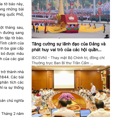
a tờ báo này,
rong những bài
ơng quốc Phổ,
ột tháng sau,
ên đường sang
ên tập tờ báo.
 Tình cảnh của
Tăng cường sự lãnh đạo của Đảng và
nh ba giai cấp
phát huy vai trò của các hội quần
oá bỏ được mâu
chúng trong giai đoạn phát triển mới
(ĐCSVN) - Thay mặt Bộ Chính trị, đồng chí
h của các giai
Thường trực Ban Bí thư Trần Cẩm ...
 trở thành nhà
 1844. Các bài
phân tích các
hỉ ra sự thống
 bản chủ nghĩa
i. Tháng 2 năm