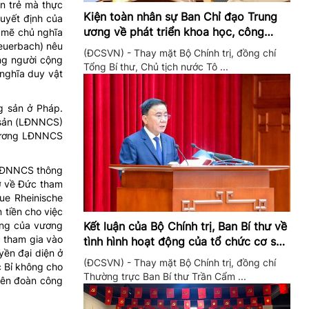
n trẻ mà thực
Kiện toàn nhân sự Ban Chỉ đạo Trung
quyết định của
ương về phát triển khoa học, công
h mẽ chủ nghĩa
nghệ, đổi mới sáng tạo và chuyển đổi
euerbach) nêu
(ĐCSVN) - Thay mặt Bộ Chính trị, đồng chí
ững người cộng
số
Tổng Bí thư, Chủ tịch nước Tô ...
 nghĩa duy vật
g sản ở Pháp.
 sản (LĐNNCS)
g ương LĐNNCS
LĐNNCS thông
ở về Đức tham
ue Rheinische
 tiền cho việc
Kết luận của Bộ Chính trị, Ban Bí thư về
ừng của vương
c tham gia vào
tình hình hoạt động của tổ chức cơ sở
yền đại diện ở
đảng trong quý II/2026
(ĐCSVN) - Thay mặt Bộ Chính trị, đồng chí
c Bỉ không cho
Thường trực Ban Bí thư Trần Cẩm ...
liên đoàn công