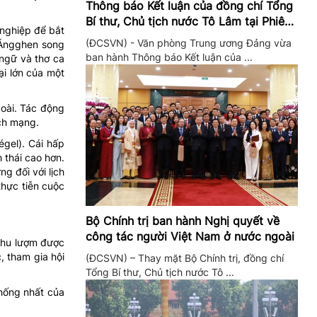
Thông báo Kết luận của đồng chí Tổng
Bí thư, Chủ tịch nước Tô Lâm tại Phiên
 nghiệp để bắt
họp Ban Chỉ đạo Trung ương thực hiện
(ĐCSVN) - Văn phòng Trung ương Đảng vừa
 Ăngghen song
Nghị quyết 57
ban hành Thông báo Kết luận của ...
 ngữ và thơ ca
i lớn của một
goài. Tác động
ch mạng.
gel). Cái hấp
 thái cao hơn.
g đối với lịch
thực tiễn cuộc
Bộ Chính trị ban hành Nghị quyết về
công tác người Việt Nam ở nước ngoài
thu lượm được
, tham gia hội
(ĐCSVN) – Thay mặt Bộ Chính trị, đồng chí
Tổng Bí thư, Chủ tịch nước Tô ...
hống nhất của