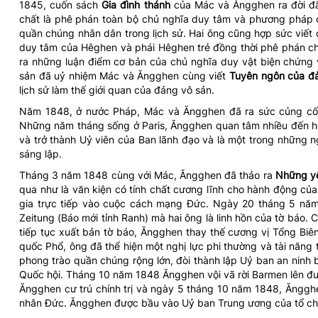
1845, cuốn sách
Gia đình thánh
của Mác và Ăngghen ra đời đ
chất là phê phán toàn bộ chủ nghĩa duy tâm và phương pháp củ
quần chúng nhân dân trong lịch sử. Hai ông cũng hợp sức viết
duy tâm của Hêghen và phái Hêghen trẻ đồng thời phê phán ch
ra những luận điểm cơ bản của chủ nghĩa duy vật biện chứng v
sản đã uỷ nhiệm Mác và Ăngghen cùng viết
Tuyên ngôn của đ
lịch sử làm thế giới quan của đảng vô sản.
Năm 1848, ở nước Pháp, Mác và Ăngghen đã ra sức củng cố n
Những năm tháng sống ở Paris, Ăngghen quan tâm nhiều đến 
và trở thành Uỷ viên của Ban lãnh đạo và là một trong nhữn
sáng lập.
Tháng 3 năm 1848 cùng với Mác, Ăngghen đã thảo ra
Những yê
qua như là văn kiện có tính chất cương lĩnh cho hành động c
gia trực tiếp vào cuộc cách mạng Đức. Ngày 20 tháng 5 năm
Zeitung (Báo mới tỉnh Ranh) mà hai ông là linh hồn của tờ báo. 
tiếp tục xuất bản tờ báo, Ăngghen thay thế cương vị Tổng Bi
quốc Phổ, ông đã thể hiện một nghị lực phi thường và tài năng
phong trào quần chúng rộng lớn, đòi thành lập Uỷ ban an ninh 
Quốc hội. Tháng 10 năm 1848 Ăngghen vội vã rời Barmen lên đư
Ăngghen cư trú chính trị và ngày 5 tháng 10 năm 1848, Ăngghen 
nhân Đức. Ăngghen được bầu vào Uỷ ban Trung ương của tổ ch