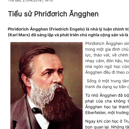
Thứ sáu, 27/04/2018
|
16:10
Tiểu sử Phriđơrich Ăngghen
Phriđơrich Ăngghen (Friedrich Engels) là nhà lý luận chính tr
(Karl Marx) đã sáng lập và phát triển chủ nghĩa cộng sản và là
Phriđơrich Ăngghen
sin
trong một gia đình chủ
lực, tháo vát, về chín
nhạy cảm, đôn hậu, ho
nhà ngôn ngữ học cũn
Ăngghen đều đi theo c
Sống ở một trung tâm
tranh đa dạng sự bần c
Từ nhỏ Ăngghen đã bộc
phạt của cha không t
Ăngghen học tại thàn
Elberfelder, một trường
Ngay khi còn học ở Tr
bọn quan lại. Những t