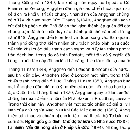
Tháng Giêng năm 1849, khi không còn nguy cơ bị bắt ở Đức
Rheinische Zeitung, Ăngghen đánh giá cao chiến thuật quân sự
kẻ địch ra khỏi vị trí của chúng. Nhận định của Ăngghen chứng 
nổ ở Tây và Nam nước Đức (Tháng 5/1849), Ăngghen đã vạch ra
hút đại bộ phận quân Phổ để có thời gian thành lập quân đội c
những trận đánh ở chiến luỹ các thành phố nhỏ nằm bên tả ng
năm1849, Ăngghen đến Elberfeld và được sung vào Ban quân sự 
thành phố đồng thời kiêm nhiệm phụ trách pháo binh. Sau cuộ
để triển khai cuộc đấu tranh cách mạng và dấy lên thành phon
trận đánh lớn, trong đo có trận Rastatt, một trận có ý nghĩa đ
tiếng. Trước tác này đã nói lên khả năng thiên tài quân sự của ô
Tháng 11 năm 1849, Ăngghen đến Lơnđơn (London) của nước
sau khi đến đây. Ăngghen sống ở London một năm, trong thờ
chiến tranh nông dân ở Đức. Tháng 11 năm 1850, Ăngghen buộc
mại. Ăngghen đặc biệt chú ý nghiên cứu các môn khoa học tự n
đạo Quốc tế I. Tháng 9 năm 1870, Ăngghen quay trở lại Lơnđơn
chống lại quan điểm cơ hội của Phái Bakunin, Proudhon, Lassal
Trong thời gian này, Ăngghen viêt một số tác phẩm có giá trị lý 
luận của chủ nghĩa Mác. Sau khi Các Mác qua đời (1883), Ăngg
thiện bản thảo và chuẩn bị cho in tập II và III của bộ
Tư bản
mà 
cuối đời:
Ngồn gốc gia đình
,
Chế độ tư hữu và Nhà nước
(1884)
tự nhiên
;
Vấn đề nông dân ở Pháp và Đức
(1894). Những tác p