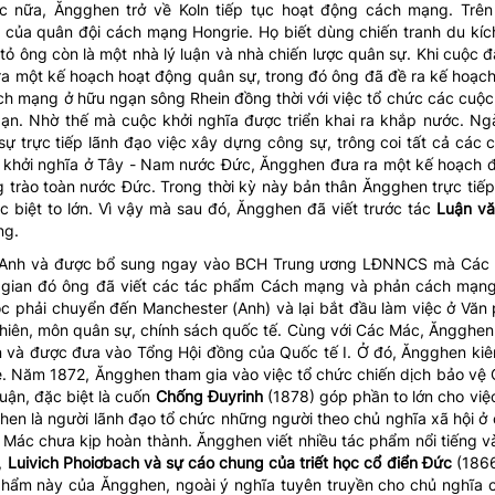
 nữa, Ăngghen trở về Koln tiếp tục hoạt động cách mạng. Trê
 của quân đội cách mạng Hongrie. Họ biết dùng chiến tranh du kíc
tỏ ông còn là một nhà lý luận và nhà chiến lược quân sự. Khi cuộc 
 một kế hoạch hoạt động quân sự, trong đó ông đã đề ra kế hoạch 
ách mạng ở hữu ngạn sông Rhein đồng thời với việc tổ chức các cuộc
ạn. Nhờ thế mà cuộc khởi nghĩa được triển khai ra khắp nước. Ng
trực tiếp lãnh đạo việc xây dựng công sự, trông coi tất cả các c
c khởi nghĩa ở Tây - Nam nước Đức, Ăngghen đưa ra một kế hoạch đ
g trào toàn nước Đức. Trong thời kỳ này bản thân Ăngghen trực tiế
ặc biệt to lớn. Vì vậy mà sau đó, Ăngghen đã viết trước tác
Luận vă
ng.
 Anh và được bổ sung ngay vào BCH Trung ương LĐNNCS mà Các 
i gian đó ông đã viết các tác phẩm Cách mạng và phản cách mạn
 phải chuyển đến Manchester (Anh) và lại bắt đầu làm việc ở Văn
hiên, môn quân sự, chính sách quốc tế. Cùng với Các Mác, Ăngghen
 và được đưa vào Tổng Hội đồng của Quốc tế I. Ở đó, Ăngghen kiên
le. Năm 1872, Ăngghen tham gia vào việc tổ chức chiến dịch bảo vệ 
luận, đặc biệt là cuốn
Chống Đuyrinh
(1878) góp phần to lớn cho việc
hen là người lãnh đạo tổ chức những người theo chủ nghĩa xã hội ở
Mác chưa kịp hoàn thành. Ăngghen viết nhiều tác phẩm nổi tiếng 
,
Luivich Phoiơbach
và sự cáo chung của triết học cổ điển Đức
(186
hẩm này của Ăngghen, ngoài ý nghĩa tuyên truyền cho chủ nghĩa 