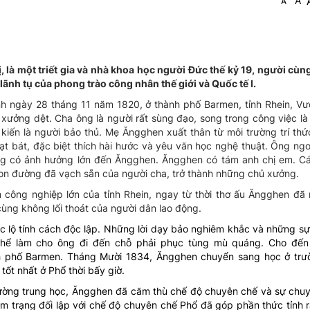
A
A
ị, là một triết gia và nhà khoa học người Đức thế kỷ 19, người cù
 lãnh tụ của phong trào công nhân thế giới và Quốc tế I.
h ngày 28 tháng 11 năm 1820, ở thành phố Barmen, tỉnh Rhein, V
 xưởng dệt. Cha ông là người rất sùng đạo, song trong công việc là
h kiến là người bảo thủ. Mẹ Ăngghen xuất thân từ môi trường trí th
ạt bát, đặc biệt thích hài hước và yêu văn học nghệ thuật. Ông ng
g có ảnh hưởng lớn đến Ăngghen. Ăngghen có tám anh chị em. Cá
on đường đã vạch sẵn của người cha, trở thành những chủ xưởng.
 công nghiệp lớn của tỉnh Rhein, ngay từ thời thơ ấu Ăngghen đã 
ùng không lối thoát của người dân lao động.
 lộ tính cách độc lập. Những lời dạy bảo nghiêm khắc và những sự
hể làm cho ông đi đến chỗ phải phục tùng mù quáng. Cho đến 
h phố Barmen. Tháng Mười 1834, Ăngghen chuyển sang học ở trư
 tốt nhất ở Phổ thời bấy giờ.
ường trung học, Ăngghen đã căm thù chế độ chuyên chế và sự chu
âm trạng đối lập với chế độ chuyên chế Phổ đã góp phần thức tỉnh 