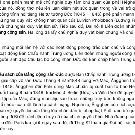
ã phê phán mạnh mẽ chủ nghĩa duy tâm chủ quan của phái Hêghe
a nó, đồng thời nêu lên luận điểm hết sức quan trọng về vai trò 
 công trình nổi tiếng Hệ tư tưởng Đức (1845 - 1846) phê phán mạn
ủ nghĩa duy vật không nhất quán của Luivich Phoiơbach (Ludwig F
à chủ nghĩa duy vật lịch sử. Tiếp sau đó, Đại hội II Liên đoàn nh
ảng cộng sản
. Hai ông đã lấy chủ nghĩa duy vật biện chứng và chủ
hững mối liên hệ với các hoạt động phong trào dân chủ và cộn
hoạt động Ban Chấp hành Trung ương Liên đoàn những người cộng
g người lãnh đạo Câu lạc bộ công nhân Đức do Ban chấp hành Trun
u sách của Đảng cộng sản Đức
được Ban Chấp hành Trung ương 
ủa giai cấp vô sản Đức. Tháng 4 năm1848 cùng với Mác, Ăngghen tr
 1848, Ăngghen đến Koln cùng Mác chuẩn bị xuất bản tờ báo Ne
Cuối tháng 8 năm 1848, khi Mác đi Berlin (Đức) và Viên (Áo) để quyên
ên tập của Mác, đứng mũi chịu sào trước những truy bức không ng
 tổ chức của một lãnh tụ cách mạng. Ngoài ra, Ăngghen còn tích cự
bảo vệ quyền lợi của tầng lớp nhân dân bị pháp luật Phổ tước bỏ qu
ờng đi Bỉ để tránh lệnh truy nã của chính quyền Phổ. Nhà đương cụ
đến Paris lưu lại ít ngày sau đó, đi Thuỵ Sĩ tham gia Đại hội các 
ức này.