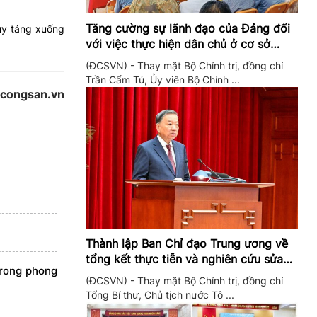
Tăng cường sự lãnh đạo của Đảng đối
ủy táng xuống
với việc thực hiện dân chủ ở cơ sở
trong giai đoạn mới
(ĐCSVN) - Thay mặt Bộ Chính trị, đồng chí
Trần Cẩm Tú, Ủy viên Bộ Chính ...
gcongsan.vn
Thành lập Ban Chỉ đạo Trung ương về
tổng kết thực tiễn và nghiên cứu sửa
trong phong
đổi, bổ sung Điều lệ Đảng
(ĐCSVN) - Thay mặt Bộ Chính trị, đồng chí
Tổng Bí thư, Chủ tịch nước Tô ...