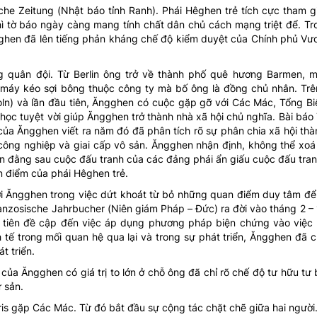
e Zeitung (Nhật báo tỉnh Ranh). Phái Hêghen trẻ tích cực tham gi
hì tờ báo ngày càng mang tính chất dân chủ cách mạng triệt để. T
gghen đã lên tiếng phản kháng chế độ kiểm duyệt của Chính phủ Vư
quân đội. Từ Berlin ông trở về thành phố quê hương Barmen, m
 máy kéo sợi bông thuộc công ty mà bố ông là đồng chủ nhân. Tr
oln) và lần đầu tiên, Ăngghen có cuộc gặp gỡ với Các Mác, Tổng Bi
 học tuyệt vời giúp Ăngghen trở thành nhà xã hội chủ nghĩa. Bài báo
ủa Ăngghen viết ra năm đó đã phân tích rõ sự phân chia xã hội thà
n công nghiệp và giai cấp vô sản. Ăngghen nhận định, không thể x
uận đằng sau cuộc đấu tranh của các đảng phái ẩn giấu cuộc đấu tran
n điểm của phái Hêghen trẻ.
với Ăngghen trong việc dứt khoát từ bỏ những quan điểm duy tâm để
ranzosische Jahrbucher (Niên giám Pháp – Đức) ra đời vào tháng 2 –
 tiên đề cập đến việc áp dụng phương pháp biện chứng vào việc 
 tế trong mối quan hệ qua lại và trong sự phát triển, Ăngghen đã c
t triển.
của Ăngghen có giá trị to lớn ở chỗ ông đã chỉ rõ chế độ tư hữu tư
ư sản.
is gặp Các Mác. Từ đó bắt đầu sự cộng tác chặt chẽ giữa hai ngườ