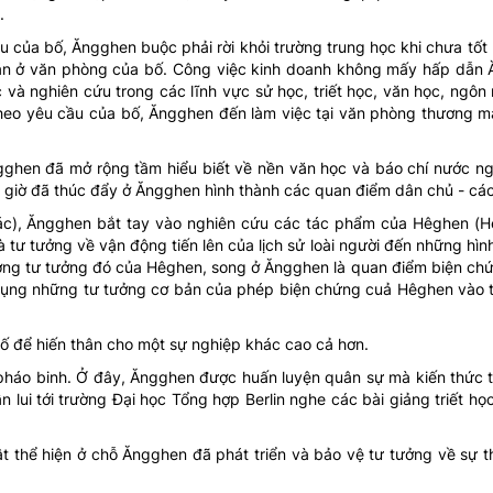
.
 của bố, Ăngghen buộc phải rời khỏi trường trung học khi chưa tốt
án ở văn phòng của bố. Công việc kinh doanh không mấy hấp dẫn
 và nghiên cứu trong các lĩnh vực sử học, triết học, văn học, ngôn
eo yêu cầu của bố, Ăngghen đến làm việc tại văn phòng thương mạ
Ăngghen đã mở rộng tầm hiểu biết về nền văn học và báo chí nước n
 giờ đã thúc đẩy ở Ăngghen hình thành các quan điểm dân chủ - cá
ác), Ăngghen bắt tay vào nghiên cứu các tác phẩm của Hêghen (Hé
à tư tưởng về vận động tiến lên của lịch sử loài người đến những hình
ởng tư tưởng đó của Hêghen, song ở Ăngghen là quan điểm biện chứn
ận dụng những tư tưởng cơ bản của phép biện chứng cuả Hêghen vào 
ố để hiến thân cho một sự nghiệp khác cao cả hơn.
pháo binh. Ở đây, Ăngghen được huấn luyện quân sự mà kiến thức 
lui tới trường Đại học Tổng hợp Berlin nghe các bài giảng triết học
 thể hiện ở chỗ Ăngghen đã phát triển và bảo vệ tư tưởng về sự t