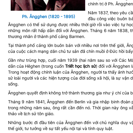
chính trị ở Ph. Ăngghen
Năm 1837, theo yêu cầu
Ph. Ăngghen (1820 - 1895)
đầu công việc buôn b
Ăngghen có thể sử dụng được nhiều thời giờ rỗi vào việc tự học
những môn rất hấp dẫn đối với Ăngghen. Tháng 6 năm 1838, th
thương nhân ở thành phố cảng Barmen.
Tại thành phố cảng lớn buôn bán với nhiều nơi trên thế giới, 
của cuộc cách mạng dân chủ tư sản đã chín muồi ở Đức hồi bấy
Gần như trùng hợp, cuối năm 1939 (hai năm sau so với Các M
dẫn của Hêghen (trong cuốn
Triết học lịch sử
) đối với Ăngghen l
Trong hoạt động chính luận của Ăngghen, người ta thấy ảnh hư
sử loài người và các hiện tượng của đời sống xã hội, là sự v
sống.
Ăngghen quyết định không trở thành thương gia như ý chí của b
Tháng 9 năm 1841, Ăngghen đến Berlin và gia nhập binh đoàn 
trong những năm sau, ông rất cần đến nó. Thời gian này ông vẫn 
thảo về lịch sử tôn giáo.
Những bước đi đầu tiên của Ăngghen đến với chủ nghĩa duy vật
thế giới, tư tưởng về sự tất yếu nội tại và tính quy luật.