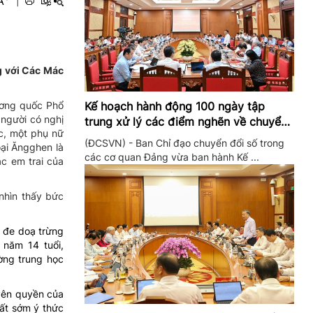
A
|
ng với Các Mác
Kế hoạch hành động 100 ngày tập
ương quốc Phổ
 người có nghị
trung xử lý các điểm nghẽn về chuyển
ức, một phụ nữ
đổi số trong các cơ quan Đảng
(ĐCSVN) - Ban Chỉ đạo chuyển đổi số trong
oại Ăngghen là
các cơ quan Đảng vừa ban hành Kế ...
c em trai của
nhìn thấy bức
 đe doạ trừng
năm 14 tuổi,
ờng trung học
yên quyền của
rất sớm ý thức