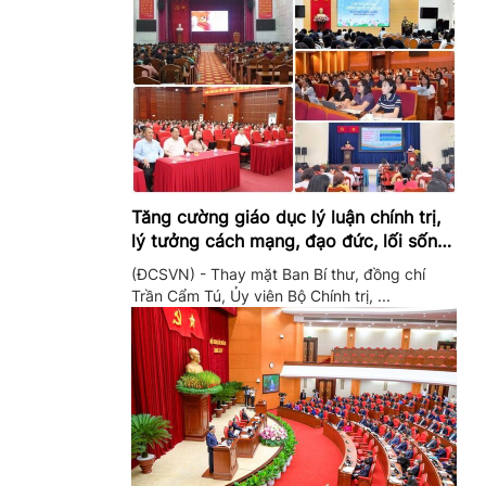
Tăng cường giáo dục lý luận chính trị,
lý tưởng cách mạng, đạo đức, lối sống,
ý thức công dân trong hệ thống giáo
(ĐCSVN) - Thay mặt Ban Bí thư, đồng chí
dục quốc dân
Trần Cẩm Tú, Ủy viên Bộ Chính trị, ...