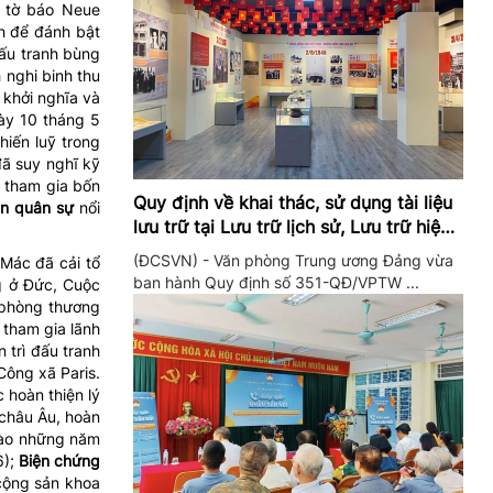
n tờ báo Neue
h để đánh bật
đấu tranh bùng
nghi binh thu
 khởi nghĩa và
ày 10 tháng 5
hiến luỹ trong
ã suy nghĩ kỹ
p tham gia bốn
Quy định về khai thác, sử dụng tài liệu
n quân sự
nổi
lưu trữ tại Lưu trữ lịch sử, Lưu trữ hiện
hành của Trung ương Đảng và Văn
(ĐCSVN) - Văn phòng Trung ương Đảng vừa
Mác đã cải tổ
phòng Trung ương Đảng
ban hành Quy định số 351-QĐ/VPTW ...
g ở Đức, Cuộc
 phòng thương
 tham gia lãnh
 trì đấu tranh
Công xã Paris.
 hoàn thiện lý
 châu Âu, hoàn
vào những năm
6);
Biện chứng
cộng sản khoa