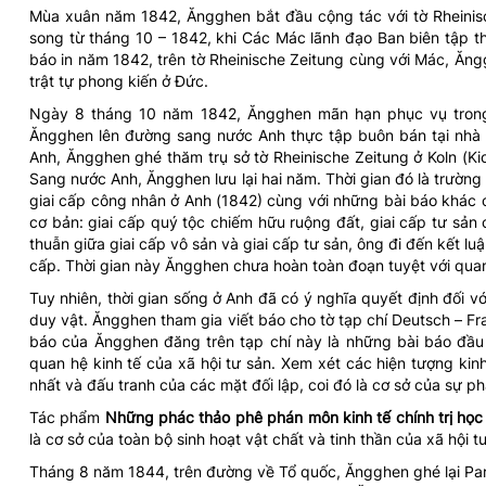
Mùa xuân năm 1842, Ăngghen bắt đầu cộng tác với tờ Rheinisch
song từ tháng 10 – 1842, khi Các Mác lãnh đạo Ban biên tập t
báo in năm 1842, trên tờ Rheinische Zeitung cùng với Mác, Ăn
trật tự phong kiến ở Đức.
Ngày 8 tháng 10 năm 1842, Ăngghen mãn hạn phục vụ trong 
Ăngghen lên đường sang nước Anh thực tập buôn bán tại nhà
Anh, Ăngghen ghé thăm trụ sở tờ Rheinische Zeitung ở Koln (Ki
Sang nước Anh, Ăngghen lưu lại hai năm. Thời gian đó là trường
giai cấp công nhân ở Anh (1842) cùng với những bài báo khác c
cơ bản: giai cấp quý tộc chiếm hữu ruộng đất, giai cấp tư sả
thuẫn giữa giai cấp vô sản và giai cấp tư sản, ông đi đến kết l
cấp. Thời gian này Ăngghen chưa hoàn toàn đoạn tuyệt với qua
Tuy nhiên, thời gian sống ở Anh đã có ý nghĩa quyết định đối 
duy vật. Ăngghen tham gia viết báo cho tờ tạp chí Deutsch – F
báo của Ăngghen đăng trên tạp chí này là những bài báo đầu
quan hệ kinh tế của xã hội tư sản. Xem xét các hiện tượng kinh
nhất và đấu tranh của các mặt đối lập, coi đó là cơ sở của sự phá
Tác phẩm
Những phác thảo phê phán môn kinh tế chính trị học
là cơ sở của toàn bộ sinh hoạt vật chất và tinh thần của xã hội t
Tháng 8 năm 1844, trên đường về Tổ quốc, Ăngghen ghé lại Par