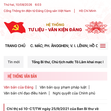
Thứ hai, 10/08/2026
6
:
03
Cổng Thông tin điện tử Đảng Cộng sản Việt Nam
Hồ Chí Minh
HỆ THỐNG
TƯ LIỆU - VĂN KIỆN ĐẢNG
TRANG CHỦ
C. MÁC; PH. ĂNGGHEN; V. I. LÊNIN; HỒ CHÍ MIN
Togg
navig
chí Tổng Bí thư, Chủ tịch nước Tô Lâm khai mạc Hội nghị Trung ương 
Tin mới
HỆ THỐNG VĂN BẢN
Văn bản của Đảng
Văn bản quy phạm pháp luật
Văn bản chỉ đạo điều hành
Nghị quyết của Chính phủ
Chỉ thị số 10-CT/TW ngày 25/9/2021 của Ban Bí thư về