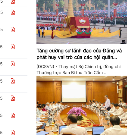
25
25
25
25
Tăng cường sự lãnh đạo của Đảng và
phát huy vai trò của các hội quần
chúng trong giai đoạn phát triển mới
25
(ĐCSVN) - Thay mặt Bộ Chính trị, đồng chí
Thường trực Ban Bí thư Trần Cẩm ...
25
25
25
25