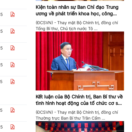
Kiện toàn nhân sự Ban Chỉ đạo Trung
ương về phát triển khoa học, công
25
nghệ, đổi mới sáng tạo và chuyển đổi
(ĐCSVN) - Thay mặt Bộ Chính trị, đồng chí
số
Tổng Bí thư, Chủ tịch nước Tô ...
25
25
25
25
Kết luận của Bộ Chính trị, Ban Bí thư về
tình hình hoạt động của tổ chức cơ sở
đảng trong quý II/2026
25
(ĐCSVN) - Thay mặt Bộ Chính trị, đồng chí
Thường trực Ban Bí thư Trần Cẩm ...
25