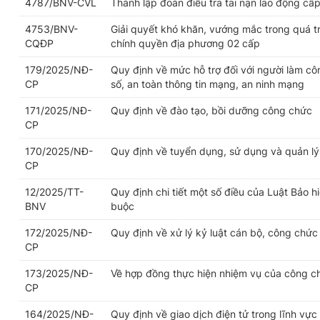
4787/BNV-CVL
Thành lập đoàn điều tra tai nạn lao động cấp
4753/BNV-
Giải quyết khó khăn, vướng mắc trong quá trì
CQĐP
chính quyền địa phương 02 cấp
179/2025/NĐ-
Quy định về mức hỗ trợ đối với người làm cô
CP
số, an toàn thông tin mạng, an ninh mạng
171/2025/NĐ-
Quy định về đào tạo, bồi dưỡng công chức
CP
170/2025/NĐ-
Quy định về tuyển dụng, sử dụng và quản l
CP
12/2025/TT-
Quy định chi tiết một số điều của Luật Bảo h
BNV
buộc
172/2025/NĐ-
Quy định về xử lý kỷ luật cán bộ, công chức
CP
173/2025/NĐ-
Về hợp đồng thực hiện nhiệm vụ của công c
CP
164/2025/NĐ-
Quy định về giao dịch điện tử trong lĩnh vực