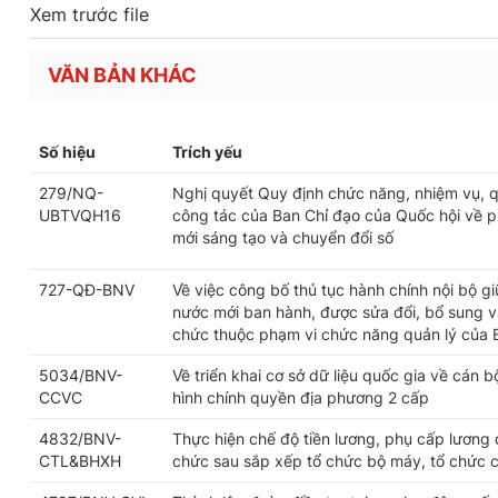
Xem trước file
VĂN BẢN KHÁC
Số hiệu
Trích yếu
279/NQ-
Nghị quyết Quy định chức năng, nhiệm vụ, q
UBTVQH16
công tác của Ban Chỉ đạo của Quốc hội về ph
mới sáng tạo và chuyển đổi số
727-QĐ-BNV
Về việc công bố thủ tục hành chính nội bộ g
nước mới ban hành, được sửa đổi, bổ sung và
chức thuộc phạm vi chức năng quản lý của 
5034/BNV-
Về triển khai cơ sở dữ liệu quốc gia về cán 
CCVC
hình chính quyền địa phương 2 cấp
4832/BNV-
Thực hiện chế độ tiền lương, phụ cấp lương 
CTL&BHXH
chức sau sắp xếp tổ chức bộ máy, tổ chức 