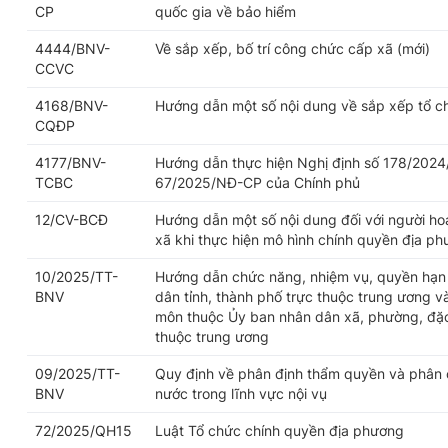
CP
quốc gia về bảo hiểm
4444/BNV-
Về sắp xếp, bố trí công chức cấp xã (mới)
CCVC
4168/BNV-
Hướng dẫn một số nội dung về sắp xếp tổ c
CQĐP
4177/BNV-
Hướng dẫn thực hiện Nghị định số 178/2024
TCBC
67/2025/NĐ-CP của Chính phủ
12/CV-BCĐ
Hướng dẫn một số nội dung đối với người h
xã khi thực hiện mô hình chính quyền địa p
10/2025/TT-
Hướng dẫn chức năng, nhiệm vụ, quyền hạn 
BNV
dân tỉnh, thành phố trực thuộc trung ương v
môn thuộc Ủy ban nhân dân xã, phường, đặc 
thuộc trung ương
09/2025/TT-
Quy định về phân định thẩm quyền và phân 
BNV
nước trong lĩnh vực nội vụ
72/2025/QH15
Luật Tổ chức chính quyền địa phương