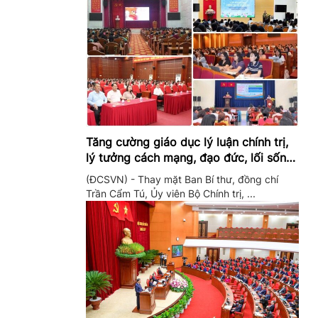
Tăng cường giáo dục lý luận chính trị,
lý tưởng cách mạng, đạo đức, lối sống,
ý thức công dân trong hệ thống giáo
(ĐCSVN) - Thay mặt Ban Bí thư, đồng chí
dục quốc dân
Trần Cẩm Tú, Ủy viên Bộ Chính trị, ...