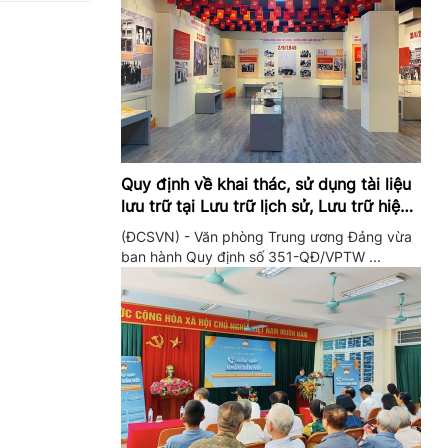
Quy định về khai thác, sử dụng tài liệu
lưu trữ tại Lưu trữ lịch sử, Lưu trữ hiện
hành của Trung ương Đảng và Văn
(ĐCSVN) - Văn phòng Trung ương Đảng vừa
phòng Trung ương Đảng
ban hành Quy định số 351-QĐ/VPTW ...