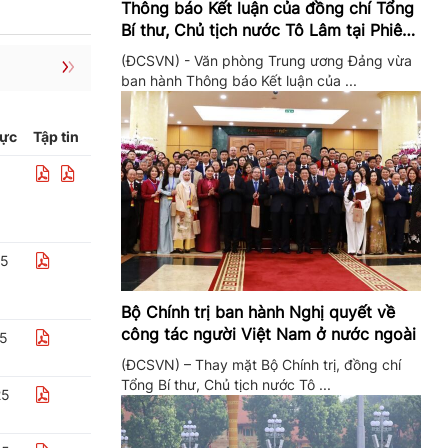
Thông báo Kết luận của đồng chí Tổng
Bí thư, Chủ tịch nước Tô Lâm tại Phiên
họp Ban Chỉ đạo Trung ương thực hiện
(ĐCSVN) - Văn phòng Trung ương Đảng vừa
Nghị quyết 57
ban hành Thông báo Kết luận của ...
lực
Tập tin
25
Bộ Chính trị ban hành Nghị quyết về
công tác người Việt Nam ở nước ngoài
25
(ĐCSVN) – Thay mặt Bộ Chính trị, đồng chí
Tổng Bí thư, Chủ tịch nước Tô ...
25