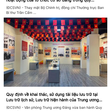
hoạt động của tổ chức cơ sở đảng trong quý
II/2026
(ĐCSVN) - Thay mặt Bộ Chính trị, đồng chí Thường trực Ban
Bí thư Trần Cẩm ...
Quy định về khai thác, sử dụng tài liệu lưu trữ tại
Lưu trữ lịch sử, Lưu trữ hiện hành của Trung ương
Đảng và Văn phòng Trung ương Đảng
(ĐCSVN) - Văn phòng Trung ương Đảng vừa ban hành Quy