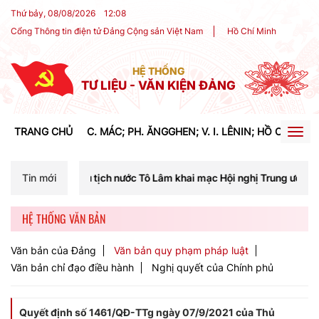
Thứ bảy, 08/08/2026
12
:
08
Cổng Thông tin điện tử Đảng Cộng sản Việt Nam
Hồ Chí Minh
HỆ THỐNG
TƯ LIỆU - VĂN KIỆN ĐẢNG
TRANG CHỦ
C. MÁC; PH. ĂNGGHEN; V. I. LÊNIN; HỒ CHÍ MIN
Togg
navig
hủ tịch nước Tô Lâm khai mạc Hội nghị Trung ương lần thứ ba khóa XI
Tin mới
HỆ THỐNG VĂN BẢN
Văn bản của Đảng
Văn bản quy phạm pháp luật
Văn bản chỉ đạo điều hành
Nghị quyết của Chính phủ
Quyết định số 1461/QĐ-TTg ngày 07/9/2021 của Thủ