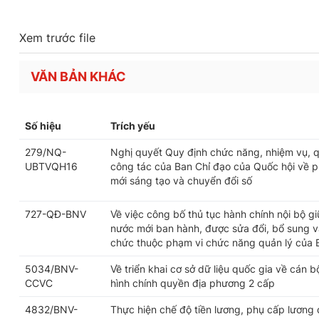
Xem trước file
VĂN BẢN KHÁC
Số hiệu
Trích yếu
279/NQ-
Nghị quyết Quy định chức năng, nhiệm vụ, q
UBTVQH16
công tác của Ban Chỉ đạo của Quốc hội về ph
mới sáng tạo và chuyển đổi số
727-QĐ-BNV
Về việc công bố thủ tục hành chính nội bộ g
nước mới ban hành, được sửa đổi, bổ sung và
chức thuộc phạm vi chức năng quản lý của 
5034/BNV-
Về triển khai cơ sở dữ liệu quốc gia về cán 
CCVC
hình chính quyền địa phương 2 cấp
4832/BNV-
Thực hiện chế độ tiền lương, phụ cấp lương 