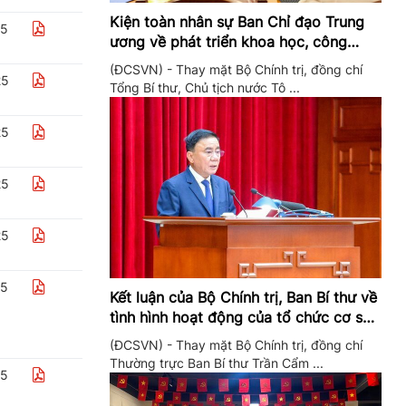
Kiện toàn nhân sự Ban Chỉ đạo Trung
25
ương về phát triển khoa học, công
nghệ, đổi mới sáng tạo và chuyển đổi
(ĐCSVN) - Thay mặt Bộ Chính trị, đồng chí
số
25
Tổng Bí thư, Chủ tịch nước Tô ...
25
25
25
25
Kết luận của Bộ Chính trị, Ban Bí thư về
tình hình hoạt động của tổ chức cơ sở
đảng trong quý II/2026
(ĐCSVN) - Thay mặt Bộ Chính trị, đồng chí
Thường trực Ban Bí thư Trần Cẩm ...
25