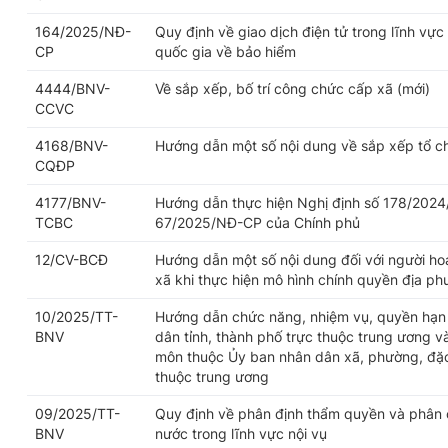
164/2025/NĐ-
Quy định về giao dịch điện tử trong lĩnh vực
CP
quốc gia về bảo hiểm
4444/BNV-
Về sắp xếp, bố trí công chức cấp xã (mới)
CCVC
4168/BNV-
Hướng dẫn một số nội dung về sắp xếp tổ c
CQĐP
4177/BNV-
Hướng dẫn thực hiện Nghị định số 178/2024
TCBC
67/2025/NĐ-CP của Chính phủ
12/CV-BCĐ
Hướng dẫn một số nội dung đối với người h
xã khi thực hiện mô hình chính quyền địa p
10/2025/TT-
Hướng dẫn chức năng, nhiệm vụ, quyền hạn 
BNV
dân tỉnh, thành phố trực thuộc trung ương v
môn thuộc Ủy ban nhân dân xã, phường, đặc 
thuộc trung ương
09/2025/TT-
Quy định về phân định thẩm quyền và phân 
BNV
nước trong lĩnh vực nội vụ