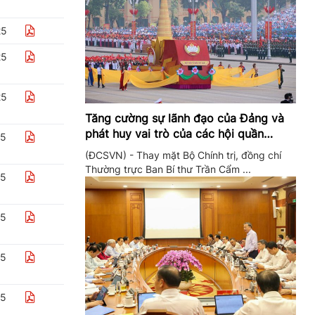
25
25
25
Tăng cường sự lãnh đạo của Đảng và
phát huy vai trò của các hội quần
25
chúng trong giai đoạn phát triển mới
(ĐCSVN) - Thay mặt Bộ Chính trị, đồng chí
Thường trực Ban Bí thư Trần Cẩm ...
25
25
25
25