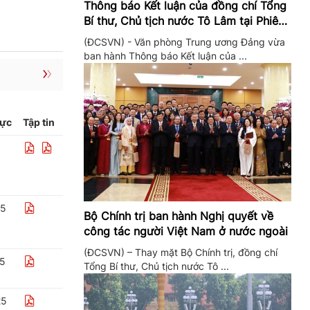
Thông báo Kết luận của đồng chí Tổng
Bí thư, Chủ tịch nước Tô Lâm tại Phiên
họp Ban Chỉ đạo Trung ương thực hiện
(ĐCSVN) - Văn phòng Trung ương Đảng vừa
Nghị quyết 57
ban hành Thông báo Kết luận của ...
lực
Tập tin
25
Bộ Chính trị ban hành Nghị quyết về
công tác người Việt Nam ở nước ngoài
(ĐCSVN) – Thay mặt Bộ Chính trị, đồng chí
25
Tổng Bí thư, Chủ tịch nước Tô ...
25