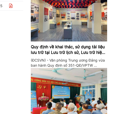
25
Quy định về khai thác, sử dụng tài liệu
lưu trữ tại Lưu trữ lịch sử, Lưu trữ hiện
hành của Trung ương Đảng và Văn
(ĐCSVN) - Văn phòng Trung ương Đảng vừa
phòng Trung ương Đảng
ban hành Quy định số 351-QĐ/VPTW ...