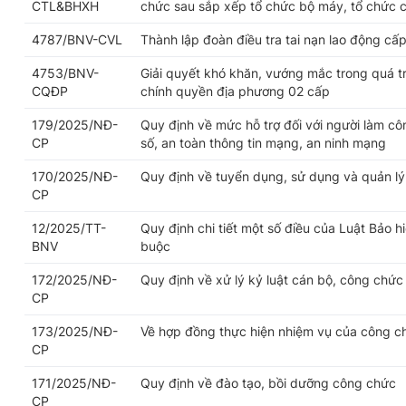
CTL&BHXH
chức sau sắp xếp tổ chức bộ máy, tổ chức 
4787/BNV-CVL
Thành lập đoàn điều tra tai nạn lao động cấp
4753/BNV-
Giải quyết khó khăn, vướng mắc trong quá trì
CQĐP
chính quyền địa phương 02 cấp
179/2025/NĐ-
Quy định về mức hỗ trợ đối với người làm cô
CP
số, an toàn thông tin mạng, an ninh mạng
170/2025/NĐ-
Quy định về tuyển dụng, sử dụng và quản l
CP
12/2025/TT-
Quy định chi tiết một số điều của Luật Bảo h
BNV
buộc
172/2025/NĐ-
Quy định về xử lý kỷ luật cán bộ, công chức
CP
173/2025/NĐ-
Về hợp đồng thực hiện nhiệm vụ của công c
CP
171/2025/NĐ-
Quy định về đào tạo, bồi dưỡng công chức
CP