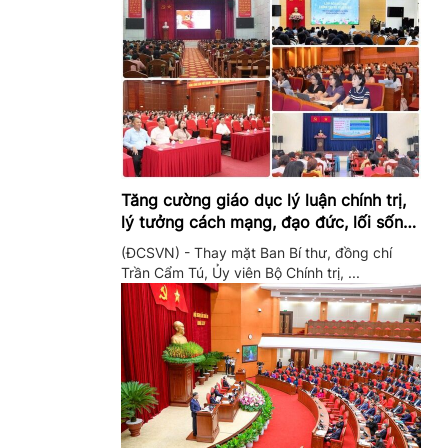
Tăng cường giáo dục lý luận chính trị,
lý tưởng cách mạng, đạo đức, lối sống,
ý thức công dân trong hệ thống giáo
(ĐCSVN) - Thay mặt Ban Bí thư, đồng chí
dục quốc dân
Trần Cẩm Tú, Ủy viên Bộ Chính trị, ...