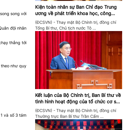
Kiện toàn nhân sự Ban Chỉ đạo Trung
ương về phát triển khoa học, công
song song với
nghệ, đổi mới sáng tạo và chuyển đổi
(ĐCSVN) - Thay mặt Bộ Chính trị, đồng chí
số
Tổng Bí thư, Chủ tịch nước Tô ...
 Quân đội nhân
hạy thẳng tới
h theo như quy
Kết luận của Bộ Chính trị, Ban Bí thư về
tình hình hoạt động của tổ chức cơ sở
đảng trong quý II/2026
(ĐCSVN) - Thay mặt Bộ Chính trị, đồng chí
 1 và số 3 tám
Thường trực Ban Bí thư Trần Cẩm ...