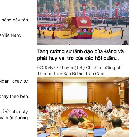
, sông này tên
ở Việt Nam.
Tăng cường sự lãnh đạo của Đảng và
phát huy vai trò của các hội quần
chúng trong giai đoạn phát triển mới
(ĐCSVN) - Thay mặt Bộ Chính trị, đồng chí
Thường trực Ban Bí thư Trần Cẩm ...
Ngạn, chạy từ
chạy theo bên
ố về phía tây
 và một đường