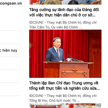
gcongsan.vn
Tăng cường sự lãnh đạo của Đảng đối
với việc thực hiện dân chủ ở cơ sở
trong giai đoạn mới
(ĐCSVN) - Thay mặt Bộ Chính trị, đồng chí
Trần Cẩm Tú, Ủy viên Bộ Chính ...
ớc hiện nay
Thành lập Ban Chỉ đạo Trung ương về
tổng kết thực tiễn và nghiên cứu sửa
đổi, bổ sung Điều lệ Đảng
(ĐCSVN) - Thay mặt Bộ Chính trị, đồng chí
Tổng Bí thư, Chủ tịch nước Tô ...