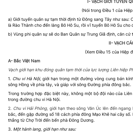
I- VẠCH GIỚI TUYẾN 
(Nói trong Điều 1 của Hiệp
a) Giới tuyến quân sự tạm thời định từ Đông sang Tây như sau:
là Rào Thành cho đến làng Bô Hô Su, rồi vĩ tuyến Bô Hô Su cho đế
b) Vùng phi quân sự sẽ do Ban Quân sự Trung Giã định, căn cứ t
II- VẠCH C
(Xem Điều 15 của Hiệp 
A- Bắc Việt Nam
Vạch giới hạn khu đóng quân tạm thời của lực lượng Liên hiệp P
1.
Chu vi Hà Nội,
giới hạn trong một đường vòng cung bán kín
sông Hồng về phía tây, và giáp với sông Đường phía đông bắc.
Trong trường hợp đặc biệt này, không một bộ đội nào của Liên
trong đường chu vi Hà Nội.
2.
Chu vi Hải Phòng,
giới hạn theo sông Văn Úc lên đến ngang
bắc, đến gặp đường số 18 cách phía đông Mạo Khê hai cây số. 
thẳng từ Chợ Trời đến bến phà Đông Dương.
3.
Một hành lang, giới hạn như sau: