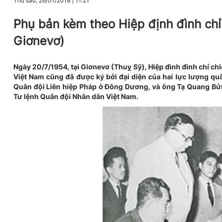
Thứ sáu, 26/01/2018
|
11:21
Phụ bản kèm theo Hiệp định đình chỉ 
Giơnevơ)
Ngày 20/7/1954, tại Giơnevơ (Thuỵ Sỹ), Hiệp đình đình chỉ ch
Việt Nam cũng đã được ký bởi đại diện của hai lực lượng quâ
Quân đội Liên hiệp Pháp ở Đông Dương, và ông Tạ Quang Bử
Tư lệnh Quân đội Nhân dân Việt Nam.