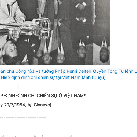
 chủ Cộng hòa và tướng Pháp Henri Delteil, Quyền Tổng Tư lệnh L
ệp định đình chỉ chiến sự tại Việt Nam (ảnh tư liệu)
P ĐỊNH ĐÌNH CHỈ CHIẾN SỰ Ở VIỆT NAM*
y 20/7/1954, tại Giơnevơ)
-------------------------