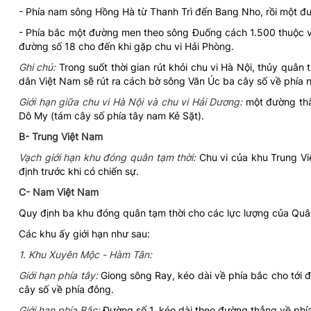
- Phía nam sông Hồng Hà từ Thanh Trì đến Bang Nho, rồi một đư
- Phía bắc một đường men theo sông Đuống cách 1.500 thuộc về
đường số 18 cho đến khi gặp chu vi Hải Phòng.
Ghi chú:
Trong suốt thời gian rút khỏi chu vi Hà Nội, thủy quân
dân Việt Nam sẽ rút ra cách bờ sông Văn Úc ba cây số về phía
Giới hạn giữa chu vi Hà Nội và chu vi Hải Dương:
một đường thẳ
Dô My (tám cây số phía tây nam Kẻ Sặt).
B- Trung Việt Nam
Vạch giới hạn khu đóng quân tạm thời:
Chu vi của khu Trung Vi
định trước khi có chiến sự.
C- Nam Việt Nam
Quy định ba khu đóng quân tạm thời cho các lực lượng của Quâ
Các khu ấy giới hạn như sau:
1. Khu Xuyên Mộc - Hàm Tân:
Giới hạn phía tây:
Giong sông Ray, kéo dài về phía bắc cho tới
cây số về phía đông.
Giới hạn phía Bắc:
Đường số 1, kéo dài theo đường thẳng về phí