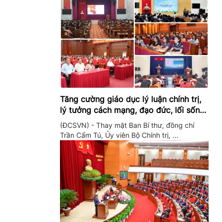
Tăng cường giáo dục lý luận chính trị,
lý tưởng cách mạng, đạo đức, lối sống,
ý thức công dân trong hệ thống giáo
(ĐCSVN) - Thay mặt Ban Bí thư, đồng chí
dục quốc dân
Trần Cẩm Tú, Ủy viên Bộ Chính trị, ...