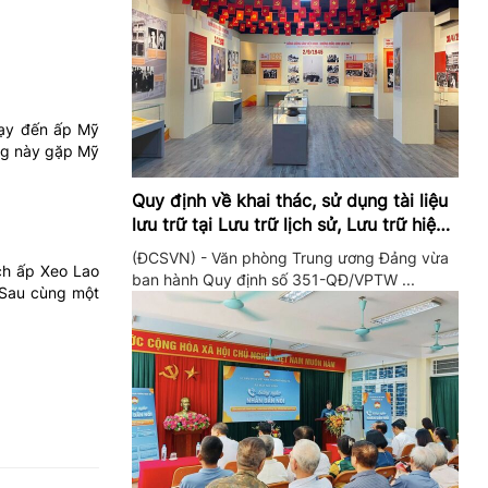
hạy đến ấp Mỹ
ng này gặp Mỹ
Quy định về khai thác, sử dụng tài liệu
lưu trữ tại Lưu trữ lịch sử, Lưu trữ hiện
hành của Trung ương Đảng và Văn
(ĐCSVN) - Văn phòng Trung ương Đảng vừa
phòng Trung ương Đảng
ch ấp Xeo Lao
ban hành Quy định số 351-QĐ/VPTW ...
 Sau cùng một