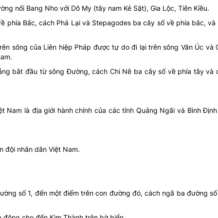
ờng nối Bang Nho với Dô My (tây nam Kẻ Sặt), Gia Lộc, Tiên Kiều.
 phía Bắc, cách Phả Lại và Stepagodes ba cây số về phía bắc, và 
 trên sông của Liên hiệp Pháp được tự do đi lại trên sông Văn Úc và
 nam
.
ng bắt đầu từ sông Đường, cách Chi Nê ba cây số về phía tây và c
ệt Nam là địa giới hành chính của các tỉnh Quảng Ngãi và Bình Địn
n đội nhân dân Việt Nam.
 đường số 1, đến một điểm trên con đường đó, cách ngã ba đường số
a đông cho đến Kim Thành trên bờ biển.