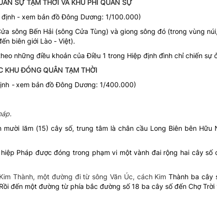
QUÂN SỰ TẠM THỜI VÀ KHU PHI QUÂN SỰ
 định -
xem bản đồ Đông Dương: 1/100.000)
 Cửa sông Bến Hải (sông Cửa Tùng) và giong sông đó (trong vùng núi
n biên giới Lào - Việt).
heo những điều khoản của Điều 1 trong Hiệp định đình chỉ chiến sự 
ÁC KHU ĐÓNG QUÂN TẠM THỜI
định
-
xem bản đồ Đông Dương: 1/400.000)
háp.
h mười lăm (15) cây số, trung tâm là chân cầu Long Biên bên Hữu 
 hiệp Pháp được đóng trong phạm vi một vành đai rộng hai cây số 
 Kim Thành, một đường đi từ sông Văn Úc, cách Kim
Thành ba cây s
Rồi đến một đường từ phía bắc đường số 18 ba cây số đến Chợ Trời