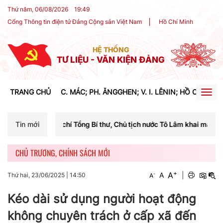
Thứ năm, 06/08/2026
19
:
49
Cổng Thông tin điện tử Đảng Cộng sản Việt Nam
Hồ Chí Minh
HỆ THỐNG
TƯ LIỆU - VĂN KIỆN ĐẢNG
TRANG CHỦ
C. MÁC; PH. ĂNGGHEN; V. I. LÊNIN; HỒ CHÍ MIN
Togg
navig
 chí Tổng Bí thư, Chủ tịch nước Tô Lâm khai mạc Hội nghị Trung ương
Tin mới
CHỦ TRƯƠNG, CHÍNH SÁCH MỚI
+
A
-
A
|
Thứ hai, 23/06/2025
|
14:50
A
Kéo dài sử dụng người hoạt động
không chuyên trách ở cấp xã đến