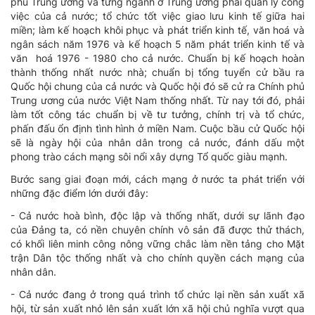
phủ Trung ương và từng ngành ở Trung ương phải quản lý công
việc của cả nước; tổ chức tốt việc giao lưu kinh tế giữa hai
miền; làm kế hoạch khôi phục và phát triển kinh tế, văn hoá và
ngân sách năm 1976 và kế hoạch 5 năm phát triển kinh tế và
văn hoá 1976 - 1980 cho cả nước. Chuẩn bị kế hoạch hoàn
thành thống nhất nước nhà; chuẩn bị tổng tuyển cử bầu ra
Quốc hội chung của cả nước và Quốc hội đó sẽ cử ra Chính phủ
Trung ương của nước Việt Nam thống nhất. Từ nay tới đó, phải
làm tốt công tác chuẩn bị về tư tưởng, chính trị và tổ chức,
phấn đấu ổn định tình hình ở miền Nam. Cuộc bầu cử Quốc hội
sẽ là ngày hội của nhân dân trong cả nước, đánh dấu một
phong trào cách mạng sôi nổi xây dựng Tổ quốc giàu mạnh.
Bước sang giai đoạn mới, cách mạng ở nước ta phát triển với
những đặc điểm lớn dưới đây:
- Cả nước hoà bình, độc lập và thống nhất, dưới sự lãnh đạo
của Đảng ta, có nền chuyên chính vô sản đã được thử thách,
có khối liên minh công nông vững chắc làm nền tảng cho Mặt
trận Dân tộc thống nhất và cho chính quyền cách mạng của
nhân dân.
- Cả nước đang ở trong quá trình tổ chức lại nền sản xuất xã
hội, từ sản xuất nhỏ lên sản xuất lớn xã hội chủ nghĩa vượt qua