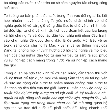
ba cùng các nước khác trên cơ sở năm nguyên tắc chung sống
hoà bình.
Tư tưởng cơ bản phải thấu suốt trong lĩnh vực đối ngoại là: Kết
hợp nhuần nhuyễn chủ nghĩa yêu nước chân chính với chủ
nghĩa quốc tế vô sản, giữ vững độc lập, tự chủ về chính trị, tiến
tới độc lập, tự chủ về kinh tế; tích cực đoàn kết các lực lượng
xã hội chủ nghĩa và độc lập dân tộc, chĩa mũi nhọn đấu tranh
vào chủ nghĩa đế quốc đứng đầu là đế quốc Mỹ. Bảo vệ sự
trong sáng của chủ nghĩa Mác - Lênin và sự thống nhất của
Đảng ta, chống mọi khuynh hướng cơ hội chủ nghĩa và mọi biểu
hiện của chủ nghĩa dân tộc tư sản và tiểu tư sản; ra sức phục
vụ sự nghiệp cách mạng trong nước và sự nghiệp cách mạng
thế giới.
Trong quan hệ hợp tác kinh tế với các nước, cần tranh thủ vốn
và kỹ thuật để tận dụng mọi khả năng tiềm tàng về tài nguyên
và sức lao động của nước ta nhằm nhanh chóng đưa nước ta
lên trình độ tiên tiến của thế giới. Dành ưu tiên cho việc
nhập kỹ
thuật hiện đại để xây dựng cơ sở vật chất và kỹ thuật của chủ
nghĩa xã hội, đồng thời nhập các loại nhiên liệu, nguyên liệu, vật
liệu quan trọng mà trong nước chưa có
. Để mở rộng quan hệ
hợp tác và trao đổi quốc tế, phải phấn đấu tăng nhanh khối