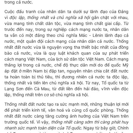
trong cả nước.
Cuộc đấu tranh của nhân dân ta dưới sự lãnh đạo của Đảng
vì
độc lập, thống nhất và chủ nghĩa xã hội
gắn chặt với nhau,
vừa mang tính chất dân tộc, vừa mang tính chất giai cấp. Từ
trước đến nay, trong sự nghiệp cách mạng nước ta, nhân dân
ta vẫn có một đảng theo chủ nghĩa Mác - Lênin lãnh đạo cả
nước, một quân đội cách mạng của nhân dân cả nước. Thống
nhất đất nước vừa là nguyện vọng tha thiết bậc nhất của đồng
bào cả nước, vừa là quy luật khách quan của sự phát triển
cách mạng Việt Nam, của lịch sử dân tộc Việt Nam. Cách mạng
thắng lợi trong cả nước, chế độ thực dân mới do đế quốc Mỹ
áp đặt ở miền Nam bị đập tan, nguyên nhân chia cắt đất nước
ta hoàn toàn bị thủ tiêu, thì đương nhiên cả nước ta độc lập,
thống nhất và tiến lên chủ nghĩa xã hội. Từ nay, Tổ quốc ta từ
Lạng Sơn đến Cà Mau, từ đất liền đến hải đảo, vĩnh viễn độc
lập, thống nhất trên cơ sở chủ nghĩa xã hội.
Thống nhất đất nước tạo ra sức mạnh mới, những thuận lợi mới
để phát triển kinh tế, văn hoá và củng cố quốc phòng. Thống
nhất đất nước càng tăng cường ảnh hưởng của Việt Nam trên
trường quốc tế. Vì vậy,
thống nhất càng sớm thì càng phát huy
nhanh sức mạnh toàn diện của Tổ quốc.
Ngay từ bây giờ, Chính