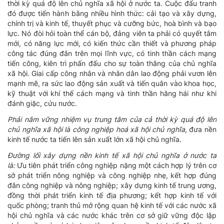
thời kỳ quá độ lên chủ nghĩa xã hội ở nước ta. Cuộc đấu tranh
đó được tiến hành bằng nhiều hình thức: cải tạo và xây dựng,
chính trị và kinh tế, thuyết phục và cưỡng bức, hoà bình và bạo
lực. Nó đòi hỏi toàn thể cán bộ, đảng viên ta phải có quyết tâm
mới, có năng lực mới, có kiến thức cần thiết và phương pháp
công tác đúng đắn trên mọi lĩnh vực, có tinh thần cách mạng
tiến công, kiên trì phấn đấu cho sự toàn thắng của chủ nghĩa
xã hội. Giai cấp công nhân và nhân dân lao động phải vươn lên
mạnh mẽ, ra sức lao động sản xuất và tiến quân vào khoa học,
kỹ thuật với khí thế cách mạng và tinh thần hăng hái như khi
đánh giặc, cứu nước.
Phải nắm vững nhiệm vụ trung tâm của cả thời kỳ quá độ lên
chủ nghĩa xã hội là công nghiệp hoá xã hội chủ nghĩa
, đưa nền
kinh tế nước ta tiến lên sản xuất lớn xã hội chủ nghĩa.
Đường lối xây dựng nền kinh tế xã hội chủ nghĩa ở nước ta
là:
Ưu tiên phát triển công nghiệp nặng một cách hợp lý trên cơ
sở phát triển nông nghiệp và công nghiệp nhẹ, kết hợp đúng
đắn công nghiệp và nông nghiệp; xây dựng kinh tế trung ương,
đồng thời phát triển kinh tế địa phương; kết hợp kinh tế với
quốc phòng; tranh thủ mở rộng quan hệ kinh tế với các nước xã
hội chủ nghĩa và các nước khác trên cơ sở giữ vững độc lập