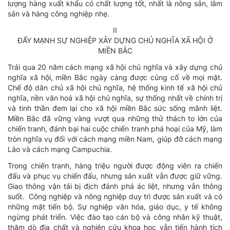
lượng hàng xuất khẩu có chất lượng tốt, nhất là nông sản, lâm
sản và hàng công nghiệp nhẹ.
II
ĐẨY MẠNH SỰ NGHIỆP XÂY DỰNG CHỦ NGHĨA XÃ HỘI Ở
MIỀN BẮC
Trải qua 20 năm cách mạng xã hội chủ nghĩa và xây dựng chủ
nghĩa xã hội, miền Bắc ngày càng được củng cố về mọi mặt.
Chế độ dân chủ xã hội chủ nghĩa, hệ thống kinh tế xã hội chủ
nghĩa, nền văn hoá xã hội chủ nghĩa, sự thống nhất về chính trị
và tinh thần đem lại cho xã hội miền Bắc sức sống mãnh liệt.
Miền Bắc đã vững vàng vượt qua những thử thách to lớn của
chiến tranh, đánh bại hai cuộc chiến tranh phá hoại của Mỹ, làm
tròn nghĩa vụ đối với cách mạng miền Nam, giúp đỡ cách mạng
Lào và cách mạng Campuchia.
Trong chiến tranh, hàng triệu người được động viên ra chiến
đấu và phục vụ chiến đấu, nhưng sản xuất vẫn được giữ vững.
Giao thông vận tải bị địch đánh phá ác liệt, nhưng vẫn thông
suốt. Công nghiệp và nông nghiệp duy trì được sản xuất và có
những mặt tiến bộ. Sự nghiệp văn hóa, giáo dục, y tế không
ngừng phát triển. Việc đào tạo cán bộ và công nhân kỹ thuật,
thăm dò địa chất và nghiên cứu khoa học vẫn tiến hành tích