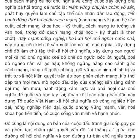
của cách mạng xã hội chủ nghĩa và công cuộc xây dựng chủ
nghĩa xã hội trong cả nước là:
Nắm vững chuyên chính vô sản
,
phát huy quyền làm chủ tập thể của nhân dân lao động,
tiến
hành đồng thời ba cuộc cách mạng
(cách mạng về quan hệ sản
xuất, cách mạng khoa học - kỹ thuật, cách mạng tư tưởng và
văn hoá, trong đó cách mạng khoa học - kỹ thuật là then
chốt),
đẩy mạnh công nghiệp hoá xã hội chủ nghĩa nước nhà
,
xây dựng nền kinh tế sản xuất lớn xã hội chủ nghĩa, xây dựng
chế độ làm chủ tập thể xã hội chủ nghĩa, xây dựng con người
mới xã hội chủ nghĩa; xoá bỏ chế độ người bóc lột người, xoá
bỏ nghèo nàn và lạc hậu; không ngừng nâng cao cảnh giác
cách mạng, củng cố quốc phòng, giữ vững an ninh chính trị và
trật tự xã hội; kiên quyết trấn áp bọn phản cách mạng, kịp thời
đập tan mọi mưu mô ngóc đầu dậy của chúng; sẵn sàng đánh
bại mọi âm mưu, hành động xâm lược và phá hoại của chủ
nghĩa đế quốc và bọn tay sai; đoàn kết toàn dân phấn đấu xây
dựng Tổ quốc Việt Nam xã hội chủ nghĩa có công nghiệp hiện
đại, nông nghiệp hiện đại, quốc phòng vững mạnh, văn hoá
khoa học tiên tiến, có cuộc sống văn minh và hạnh phúc.
Đó cũng là nội dung cơ bản của cuộc đấu tranh giai cấp gay go
và phức tạp nhằm giải quyết vấn đề "ai thắng ai" giữa con
đường xã hội chủ nghĩa và con đường tư bản chủ nghĩa trong