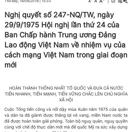
A
A
|
Thứ bảy, 16/06/2018
|
15:33
A
Nghị quyết số 247-NQ/TW, ngày
29/9/1975 Hội nghị lần thứ 24 của
Ban Chấp hành Trung ương Đảng
Lao động Việt Nam về nhiệm vụ của
cách mạng Việt Nam trong giai đoạn
mới
HOÀN THÀNH THỐNG NHẤT TỔ QUỐC VÀ ĐƯA CẢ NƯỚC
TIẾN NHANH, TIẾN MẠNH, TIẾN VỮNG CHẮC LÊN CHỦ NGHĨA
XÃ HỘI
Cuộc Tổng tiến công và nổi dậy mùa Xuân năm 1975 của quân
và dân ta đã giành được thắng lợi vẻ vang, miền Nam nước ta
đã được hoàn toàn giải phóng. Toàn bộ nguỵ quân, nguỵ quyền
cùng với chế độ thực dân mới mà đế quốc Mỹ ra sức xây dựng