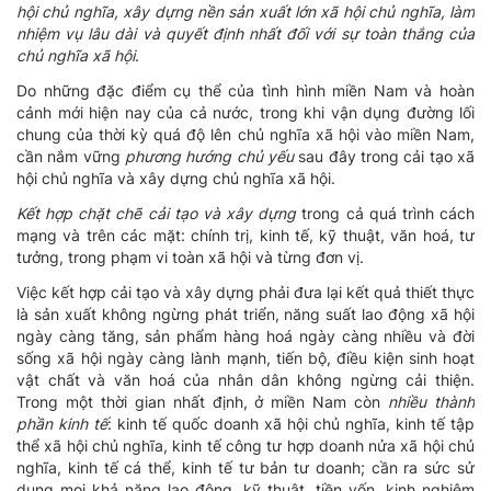
hội chủ nghĩa, xây dựng nền sản xuất lớn xã hội chủ nghĩa, làm
nhiệm vụ lâu dài và quyết định nhất đối với sự toàn thắng của
chủ nghĩa xã hội
.
Do những đặc điểm cụ thể của tình hình miền Nam và hoàn
cảnh mới hiện nay của cả nước, trong khi vận dụng đường lối
chung của thời kỳ quá độ lên chủ nghĩa xã hội vào miền Nam,
cần nắm vững
phương hướng chủ yếu
sau đây trong cải tạo xã
hội chủ nghĩa và xây dựng chủ nghĩa xã hội.
Kết hợp chặt chẽ cải tạo và xây dựng
trong cả quá trình cách
mạng và trên các mặt: chính trị, kinh tế, kỹ thuật, văn hoá, tư
tưởng, trong phạm vi toàn xã hội và từng đơn vị.
Việc kết hợp cải tạo và xây dựng phải đưa lại kết quả thiết thực
là sản xuất không ngừng phát triển, năng suất lao động xã hội
ngày càng tăng, sản phẩm hàng hoá ngày càng nhiều và đời
sống xã hội ngày càng lành mạnh, tiến bộ, điều kiện sinh hoạt
vật chất và văn hoá của nhân dân không ngừng cải thiện.
Trong một thời gian nhất định, ở miền Nam còn
nhiều thành
phần kinh tế
: kinh tế quốc doanh xã hội chủ nghĩa, kinh tế tập
thể xã hội chủ nghĩa, kinh tế công tư hợp doanh nửa xã hội chủ
nghĩa, kinh tế cá thể, kinh tế tư bản tư doanh; cần ra sức sử
dụng mọi khả năng lao động, kỹ thuật, tiền vốn, kinh nghiệm