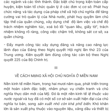
các ngành và các tỉnh thành. Đặc biệt chú trọng kiện toàn cấp
huyện, kiện toàn tổ chức quản lý ở các đơn vị cơ sở. Phát huy
chức năng và tác dụng của pháp chế xã hội chủ nghĩa để tăng
cường vai trò quản lý của Nhà nước, phát huy quyền làm chủ
tập thể của quần chúng, xây dựng chế độ làm việc và chế độ
trách nhiệm nghiêm túc, xoá bỏ lối "quan liêu, giấy tờ", trách
nhiệm không rõ ràng, công việc chậm trễ, không sát cơ sở, xa
quần chúng.
- Đẩy mạnh công tác xây dựng đảng và nâng cao năng lực
lãnh đạo của Đảng theo Nghị quyết Hội nghị lần thứ 23 của
Trung ương. Kiên quyết làm đúng công tác cán bộ theo Nghị
quyết 225 của Bộ Chính trị.
III
VỀ CÁCH MẠNG XÃ HỘI CHỦ NGHĨA Ở MIỀN NAM
Nền kinh tế miền Nam, trong hai mươi năm qua, phát triển trong
một hoàn cảnh đặc biệt, nhằm phục vụ chiến tranh và chủ
nghĩa thực dân mới của Mỹ. Đó là một nền kinh tế
lệ thuộc vào
nước ngoài
và tuy đã có một số cơ sở sản xuất hiện đại của chủ
nghĩa tư bản, song
sản xuất nhỏ còn khá phổ biến
. Khó khăn
lớn là sản xuất phụ thuộc vào nguyên liệu, xăng dầu và thiết bị