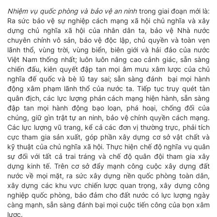
Nhiệm vụ quốc phòng và bảo vệ an ninh
trong giai đoạn mới là:
Ra sức bảo vệ sự nghiệp cách mạng xã hội chủ nghĩa và xây
dựng chủ nghĩa xã hội của nhân dân ta, bảo vệ Nhà nước
chuyên chính vô sản, bảo vệ độc lập, chủ quyền và toàn vẹn
lãnh thổ, vùng trời, vùng biển, biên giới và hải đảo của nước
Việt Nam thống nhất; luôn luôn nâng cao cảnh giác, sẵn sàng
chiến đấu, kiên quyết đập tan mọi âm mưu xâm lược của chủ
nghĩa đế quốc và bè lũ tay sai; sẵn sàng đánh bại mọi hành
động xâm phạm lãnh thổ của nước ta. Tiếp tục truy quét tàn
quân địch, các lực lượng phản cách mạng hiện hành, sẵn sàng
đập tan mọi hành động bạo loạn, phá hoại, chống đối của
chúng, giữ gìn trật tự an ninh, bảo vệ chính quyền cách mạng.
Các lực lượng vũ trang, kể cả các đơn vị thường trực, phải tích
cực tham gia sản xuất, góp phần xây dựng cơ sở vật chất và
kỹ thuật của chủ nghĩa xã hội. Thực hiện chế độ nghĩa vụ quân
sự đối với tất cả trai tráng và chế độ quân đội tham gia xây
dựng kinh tế. Trên cơ sở đẩy mạnh công cuộc xây dựng đất
nước về mọi mặt, ra sức xây dựng nền quốc phòng toàn dân,
xây dựng các khu vực chiến lược quan trọng, xây dựng công
nghiệp quốc phòng, bảo đảm cho đất nước có lực lượng ngày
càng mạnh, sẵn sàng đánh bại mọi cuộc tiến công của bọn xâm
lược.