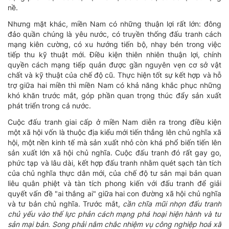
nề.
Nhưng mặt khác, miền Nam có những thuận lợi rất lớn: đông
đảo quần chúng là yêu nước, có truyền thống đấu tranh cách
mạng kiên cường, có xu hướng tiến bộ, nhạy bén trong việc
tiếp thu kỹ thuật mới. Điều kiện thiên nhiên thuận lợi, chính
quyền cách mạng tiếp quản được gần nguyên vẹn cơ sở vật
chất và kỹ thuật của chế độ cũ. Thực hiện tốt sự kết hợp và hỗ
trợ giữa hai miền thì miền Nam có khả năng khắc phục những
khó khăn trước mắt, góp phần quan trọng thúc đẩy sản xuất
phát triển trong cả nước.
Cuộc đấu tranh giai cấp ở miền Nam diễn ra trong điều kiện
một xã hội vốn là thuộc địa kiểu mới tiến thẳng lên chủ nghĩa xã
hội, một nền kinh tế mà sản xuất nhỏ còn khá phổ biến tiến lên
sản xuất lớn xã hội chủ nghĩa. Cuộc đấu tranh đó rất gay go,
phức tạp và lâu dài, kết hợp đấu tranh nhằm quét sạch tàn tích
của chủ nghĩa thực dân mới, của chế độ tư sản mại bản quan
liêu quân phiệt và tàn tích phong kiến với đấu tranh để giải
quyết vấn đề "ai thắng ai" giữa hai con đường xã hội chủ nghĩa
và tư bản chủ nghĩa. Trước mắt,
cần chĩa mũi nhọn đấu tranh
chủ yếu vào thế lực phản cách mạng phá hoại hiện hành và tư
sản mại bản. Song phải nắm chắc nhiệm vụ công nghiệp hoá xã