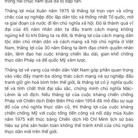
trong hai chục năm qua đã bị đập tan.
Thắng lợi mùa Xuân năm 1975 là thắng lợi trọn vẹn và vững
chắc của sự nghiệp độc lập dân tộc và thống nhất Tổ quốc, mở
ra giai đoạn cả nước đi lên chủ nghĩa xã hội. Đó là thành quả vĩ
đại của 45 năm nhân dân ta đấu tranh cách mạng không
ngừng kể từ khi Đảng ta ra đời, là thắng lợi của cách mạng dân
tộc dân chủ nhân dân và cách mạng xã hội chủ nghĩa ở Việt
Nam, thắng lợi của 30 năm Đảng ta lãnh đạo chính quyền nhân
dân, lãnh đạo hai cuộc kháng chiến lâu dài, gian khổ chống
thực dân Pháp và đế quốc Mỹ xâm lược.
Thắng lợi vẻ vang của nhân dân Việt Nam góp phần quan trọng
vào việc đẩy mạnh ba dòng thác cách mạng và sự nghiệp đấu
tranh giữ gìn hoà bình trên thế giới, là thắng lợi có ý nghĩa quốc
tế và tính chất thời đại sâu sắc, chứng minh chủ nghĩa Mác-
Lênin là vô địch. Nếu thắng lợi của cuộc kháng chiến chống
Pháp với Chiến dịch Điện Biên Phủ năm 1954 đã mở đầu sự sụp
đổ của chủ nghĩa thực dân cũ, thì thắng lợi của cuộc kháng
chiến chống Mỹ với cuộc tổng tiến công và nổi dậy mùa Xuân
năm 1975 kết thúc bằng Chiến dịch Hồ Chí Minh lịch sử báo
hiệu sự phá sản hoàn toàn không thể tránh khỏi của chủ nghĩa
thực dân mới trên thế giới.