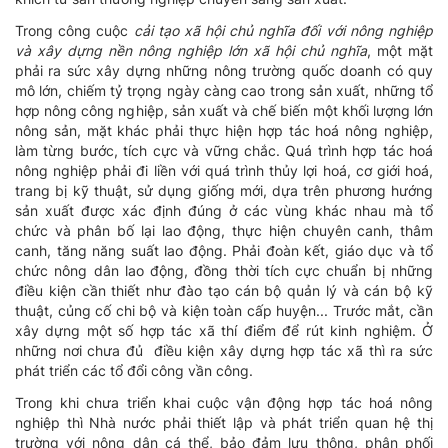
Trong công cuộc
cải tạo xã hội chủ nghĩa đối với nông nghiệp
và xây dựng nền nông nghiệp lớn xã hội chủ nghĩa
, một mặt
phải ra sức xây dựng những nông trường quốc doanh có quy
mô lớn, chiếm tỷ trọng ngày càng cao trong sản xuất, những tổ
hợp nông công nghiệp, sản xuất và chế biến một khối lượng lớn
nông sản, mặt khác phải thực hiện hợp tác hoá nông nghiệp,
làm từng bước, tích cực và vững chắc. Quá trình hợp tác hoá
nông nghiệp phải đi liền với quá trình thủy lợi hoá, cơ giới hoá,
trang bị kỹ thuật, sử dụng giống mới, dựa trên phương hướng
sản xuất được xác định đúng ở các vùng khác nhau mà tổ
chức và phân bố lại lao động, thực hiện chuyên canh, thâm
canh, tăng năng suất lao động. Phải đoàn kết, giáo dục và tổ
chức nông dân lao động, đồng thời tích cực chuẩn bị những
điều kiện cần thiết như đào tạo cán bộ quản lý và cán bộ kỹ
thuật, củng cố chi bộ và kiện toàn cấp huyện... Trước mắt, cần
xây dựng một số hợp tác xã thí điểm để rút kinh nghiệm. Ở
những nơi chưa đủ điều kiện xây dựng hợp tác xã thì ra sức
phát triển các tổ đổi công vần công.
Trong khi chưa triển khai cuộc vận động hợp tác hoá nông
nghiệp thì Nhà nước phải thiết lập và phát triển quan hệ thị
trường với nông dân cá thể, bảo đảm lưu thông, phân phối