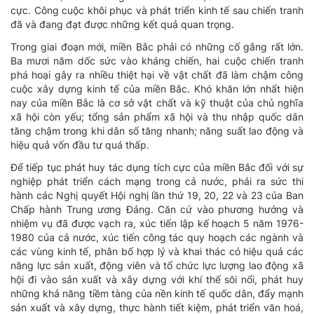
cực. Công cuộc khôi phục và phát triển kinh tế sau chiến tranh
đã và đang đạt được những kết quả quan trọng.
Trong giai đoạn mới, miền Bắc phải có những cố gắng rất lớn.
Ba mươi năm dốc sức vào kháng chiến, hai cuộc chiến tranh
phá hoại gây ra nhiều thiệt hại về vật chất đã làm chậm công
cuộc xây dựng kinh tế của miền Bắc. Khó khăn lớn nhất hiện
nay của miền Bắc là cơ sở vật chất và kỹ thuật của chủ nghĩa
xã hội còn yếu; tổng sản phẩm xã hội và thu nhập quốc dân
tăng chậm trong khi dân số tăng nhanh; năng suất lao động và
hiệu quả vốn đầu tư quá thấp.
Để tiếp tục phát huy tác dụng tích cực của miền Bắc đối với sự
nghiệp phát triển cách mạng trong cả nước, phải ra sức thi
hành các Nghị quyết Hội nghị lần thứ 19, 20, 22 và 23 của Ban
Chấp hành Trung ương Đảng. Căn cứ vào phương hướng và
nhiệm vụ đã được vạch ra, xúc tiến lập kế hoạch 5 năm 1976-
1980 của cả nước, xúc tiến công tác quy hoạch các ngành và
các vùng kinh tế, phân bố hợp lý và khai thác có hiệu quả các
năng lực sản xuất, động viên và tổ chức lực lượng lao động xã
hội đi vào sản xuất và xây dựng với khí thế sôi nổi, phát huy
những khả năng tiềm tàng của nền kinh tế quốc dân, đẩy mạnh
sản xuất và xây dựng, thực hành tiết kiệm, phát triển văn hoá,