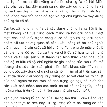
nhanh, tiến mạnh, tiến vững chắc lên chủ nghĩa xã hội. Miền
Bắc phải tiếp tục đẩy mạnh sự nghiệp xây dựng chủ nghĩa xã
hội và hoàn thiện quan hệ sản xuất xã hội chủ nghĩa; miền Nam
phải đồng thời tiến hành cải tạo xã hội chủ nghĩa và xây dựng
chủ nghĩa xã hội.
Cải tạo xã hội chủ nghĩa và xây dựng chủ nghĩa xã hội là hai
mặt khăng khít của cuộc cách mạng xã hội chủ nghĩa. "Một
mặt, cần phải đẩy mạnh công cuộc cải tạo xã hội chủ nghĩa
nhằm cải tạo những quan hệ sản xuất không xã hội chủ nghĩa
thành quan hệ sản xuất xã hội chủ nghĩa, trong đó mấu chốt là
cải biến chế độ sở hữu cá thể và chế độ sở hữu tư bản chủ
nghĩa về tư liệu sản xuất thành các hình thức khác nhau của
chế độ sở hữu xã hội chủ nghĩa để giải phóng sức sản xuất, mở
đường cho sức sản xuất phát triển. Mặt khác, cần đẩy mạnh
công cuộc xây dựng chủ nghĩa xã hội, nhằm phát triển sức sản
xuất đã được giải phóng, xây dựng cơ sở vật chất và kỹ thuật
của chủ nghĩa xã hội, xoá bỏ tình trạng lạc hậu, cải biến nền
sản xuất nhỏ thành nền sản xuất lớn xã hội chủ nghĩa, không
1
ngừng phát triển và hoàn thiện quan hệ sản xuất mới"
.
Vận dụng đường lối chung của Đại hội lần thứ III của Đảng vào
tình hình thực tế hiện nay. Trung ương đề ra nội dung cơ bản