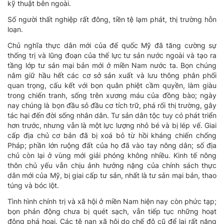
kỹ thuật bên ngoài.
Số người thất nghiệp rất đông, tiền tệ lạm phát, thị trường hỗn
loạn.
Chủ nghĩa thực dân mới của đế quốc Mỹ đã tăng cường sự
thống trị và lũng đoạn của thế lực tư sản nước ngoài và tạo ra
tầng lớp tư sản mại bản mới ở miền Nam nước ta. Bọn chúng
nắm giữ hầu hết các cơ sở sản xuất và lưu thông phân phối
quan trọng, cấu kết với bọn quân phiệt cầm quyền, làm giàu
trong chiến tranh, sống trên xương máu của đồng bào; ngày
nay chúng là bọn đầu sỏ đầu cơ tích trữ, phá rối thị trường, gây
tác hại đến đời sống nhân dân. Tư sản dân tộc tuy có phát triển
hơn trước, nhưng vẫn là một lực lượng nhỏ bé và bị lép vế. Giai
cấp địa chủ cơ bản đã bị xoá bỏ từ hồi kháng chiến chống
Pháp; phần lớn ruộng đất của họ đã vào tay nông dân; số địa
chủ còn lại ở vùng mới giải phóng không nhiều. Kinh tế nông
thôn chủ yếu vẫn chịu ảnh hưởng nặng của chính sách thực
dân mới của Mỹ, bị giai cấp tư sản, nhất là tư sản mại bản, thao
túng và bóc lột.
Tình hình chính trị và xã hội ở miền Nam hiện nay còn phức tạp;
bọn phản động chưa bị quét sạch, vẫn tiếp tục những hoạt
động phá hoại. Các tệ nạn xã hội do chế độ cũ để lại rất nặng