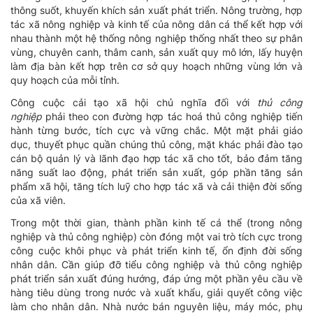
thông suốt, khuyến khích sản xuất phát triển. Nông trường, hợp
tác xã nông nghiệp và kinh tế của nông dân cá thể kết hợp với
nhau thành một hệ thống nông nghiệp thống nhất theo sự phân
vùng, chuyên canh, thâm canh, sản xuất quy mô lớn, lấy huyện
làm địa bàn kết hợp trên cơ sở quy hoạch những vùng lớn và
quy hoạch của mỗi tỉnh.
Công cuộc cải tạo xã hội chủ nghĩa đối với
thủ công
nghiệp
phải theo con đường hợp tác hoá thủ công nghiệp tiến
hành từng bước, tích cực và vững chắc. Một mặt phải giáo
dục, thuyết phục quần chúng thủ công, mặt khác phải đào tạo
cán bộ quản lý và lãnh đạo hợp tác xã cho tốt, bảo đảm tăng
năng suất lao động, phát triển sản xuất, góp phần tăng sản
phẩm xã hội, tăng tích luỹ cho hợp tác xã và cải thiện đời sống
của xã viên.
Trong một thời gian, thành phần kinh tế cá thể (trong nông
nghiệp và thủ công nghiệp) còn đóng một vai trò tích cực trong
công cuộc khôi phục và phát triển kinh tế, ổn định đời sống
nhân dân. Cần giúp đỡ tiểu công nghiệp và thủ công nghiệp
phát triển sản xuất đúng hướng, đáp ứng một phần yêu cầu về
hàng tiêu dùng trong nước và xuất khẩu, giải quyết công việc
làm cho nhân dân. Nhà nước bán nguyên liệu, máy móc, phụ