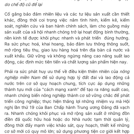
do chế độ cũ để lại
Cố gắng bảo đảm nhiên liệu và các tư liệu sản xuất cần thiết
khác, đồng thời coi trọng việc nắm tình hình, kiểm kê, kiểm
soát, nghiên cứu và ban hành chính sách, làm cho guồng máy
sản xuất của xã hội nhanh chóng trở lại hoạt động bình thường,
nền kinh tế được khôi phục nhanh và phát triển đúng hướng.
Ra sức phục hoá, khai hoang, bảo đảm lưu thông thông suốt,
mở rộng tiêu thụ, giao lưu hàng hoá trên địa bàn cả nước và
xuất khẩu. Giữ vững và không ngừng nâng cao năng suất lao
động, các định mức tiên tiến và chất lượng sản phẩm hiện nay.
Phải ra sức phát huy ưu thế về điều kiện thiên nhiên của
nông
nghiệp miền Nam
để sử dụng hợp lý đất đai và lao động cả
nước trên cơ sở quy hoạch chung, tích cực áp dụng những
thành tựu mới của "cách mạng xanh" để tạo ra năng suất cao,
nhanh chóng biến nông nghiệp thành cơ sở vững chắc để phát
triển công nghiệp; thực hiện thắng lợi những nhiệm vụ mà Hội
nghị lần thứ 19 của Ban Chấp hành Trung ương Đảng đã vạch
ra. Nhanh chóng khôi phục và mở rộng sản xuất ở những đồn
điền đã quốc hữu hoá hoặc do Nhà nước tạm thời quản lý,
đồng thời đẩy mạnh việc khảo sát, quy hoạch, thiết kế những
cơ sở mới có quy mô lớn; sử dụng phương tiện cơ giới kết hợp