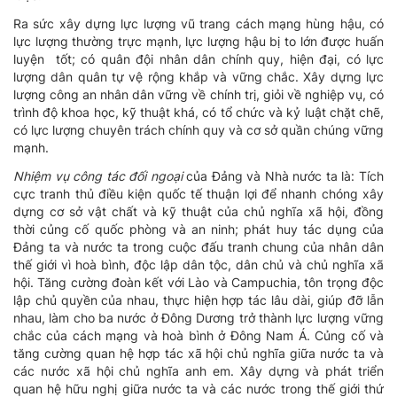
Ra sức xây dựng lực lượng vũ trang cách mạng hùng hậu, có
lực lượng thường trực mạnh, lực lượng hậu bị to lớn được huấn
luyện tốt; có quân đội nhân dân chính quy, hiện đại, có lực
lượng dân quân tự vệ rộng khắp và vững chắc. Xây dựng lực
lượng công an nhân dân vững về chính trị, giỏi về nghiệp vụ, có
trình độ khoa học, kỹ thuật khá, có tổ chức và kỷ luật chặt chẽ,
có lực lượng chuyên trách chính quy và cơ sở quần chúng vững
mạnh.
Nhiệm vụ công tác đối ngoại
của Đảng và Nhà nước ta là: Tích
cực tranh thủ điều kiện quốc tế thuận lợi để nhanh chóng xây
dựng cơ sở vật chất và kỹ thuật của chủ nghĩa xã hội, đồng
thời củng cố quốc phòng và an ninh; phát huy tác dụng của
Đảng ta và nước ta trong cuộc đấu tranh chung của nhân dân
thế giới vì hoà bình, độc lập dân tộc, dân chủ và chủ nghĩa xã
hội. Tăng cường đoàn kết với Lào và Campuchia, tôn trọng độc
lập chủ quyền của nhau, thực hiện hợp tác lâu dài, giúp đỡ lẫn
nhau, làm cho ba nước ở Đông Dương trở thành lực lượng vững
chắc của cách mạng và hoà bình ở Đông Nam Á. Củng cố và
tăng cường quan hệ hợp tác xã hội chủ nghĩa giữa nước ta và
các nước xã hội chủ nghĩa anh em. Xây dựng và phát triển
quan hệ hữu nghị giữa nước ta và các nước trong thế giới thứ