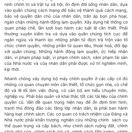
ninh chính trị và trật tự xã hội, ổn định đời sống nhân dân, dựa
vào quần chúng cách mạng để bảo vệ thành quả cách mạng,
bảo vệ quyền dân chủ của nhân dân, trấn áp bọn phá hoại,
ngăn chặn những hành động lạm quyền. Xây dựng hệ thống cơ
quan pháp chế, lần lượt ban hành các luật lệ cần thiết. Phải
thường xuyên kiểm tra và dựa vào quần chúng tích cực để
ngăn ngừa và thanh lọc những phần tử địch trà trộn vào tổ
chức chính quyền, những phần tử quan liêu, thoái hoá, đối lập
với quần chúng. Những hành động lạm quyền, ức hiếp nhân
dân, vi phạm pháp luật, vi phạm chính sách, xâm phạm tài sản
của Nhà nước và của nhân dân phải được xử trí nghiêm minh,
kịp thời.
Nhanh chóng xây dựng bộ máy chính quyền ở các cấp có đủ
những cơ quan chuyên môn cần thiết, tổ chức gọn nhẹ, có chế
độ và lề lối làm việc đúng, có cán bộ am hiểu chuyên môn,
nghiệp vụ. Phải bảo quản và khai thác tốt các tài liệu của chính
quyền cũ. Vấn đề quan trọng hiện nay để ổn định tình hình,
tranh thủ đông đảo các tầng lớp nhân dân, là phải ban hành
hàng loạt chính sách. Các cơ quan có trách nhiệm của Đảng và
Nhà nước phải khẩn trương nghiên cứu những chính sách cụ
thể quan trọng và cấp bách, như chính sách ruộng đất, chính
sách nhà cửa, chính sách giá cả, chính sách tiền lương, chính