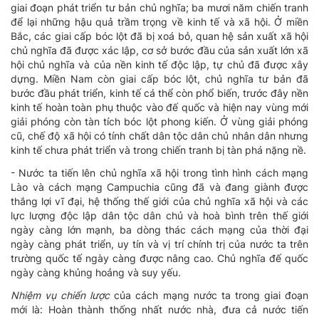
giai đoạn phát triển tư bản chủ nghĩa; ba mươi năm chiến tranh
để lại những hậu quả trầm trọng về kinh tế và xã hội. Ở miền
Bắc, các giai cấp bóc lột đã bị xoá bỏ, quan hệ sản xuất xã hội
chủ nghĩa đã được xác lập, cơ sở bước đầu của sản xuất lớn xã
hội chủ nghĩa và của nền kinh tế độc lập, tự chủ đã được xây
dựng. Miền Nam còn giai cấp bóc lột, chủ nghĩa tư bản đã
bước đầu phát triển, kinh tế cá thể còn phổ biến, trước đây nền
kinh tế hoàn toàn phụ thuộc vào đế quốc và hiện nay vùng mới
giải phóng còn tàn tích bóc lột phong kiến. Ở vùng giải phóng
cũ, chế độ xã hội có tính chất dân tộc dân chủ nhân dân nhưng
kinh tế chưa phát triển và trong chiến tranh bị tàn phá nặng nề.
- Nước ta tiến lên chủ nghĩa xã hội trong tình hình cách mạng
Lào và cách mạng Campuchia cũng đã và đang giành được
thắng lợi vĩ đại, hệ thống thế giới của chủ nghĩa xã hội và các
lực lượng độc lập dân tộc dân chủ và hoà bình trên thế giới
ngày càng lớn mạnh, ba dòng thác cách mạng của thời đại
ngày càng phát triển, uy tín và vị trí chính trị của nước ta trên
trường quốc tế ngày càng được nâng cao. Chủ nghĩa đế quốc
ngày càng khủng hoảng và suy yếu.
Nhiệm vụ chiến lược
của cách mạng nước ta trong giai đoạn
mới là: Hoàn thành thống nhất nước nhà, đưa cả nước tiến