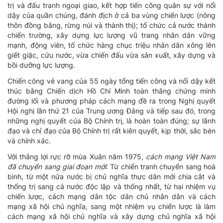
trị và đấu tranh ngoại giao, kết hợp tiến công quân sự với nổi
dậy của quần chúng, đánh địch ở cả ba vùng chiến lược (nông
thôn đồng bằng, rừng núi và thành thị); tổ chức cả nước thành
chiến trường, xây dựng lực lượng vũ trang nhân dân vững
mạnh, động viên, tổ chức hàng chục triệu nhân dân xông lên
giết giặc, cứu nước, vừa chiến đấu vừa sản xuất, xây dựng và
bồi dưỡng lực lượng.
Chiến công vẻ vang của 55 ngày tổng tiến công và nổi dậy kết
thúc bằng Chiến dịch Hồ Chí Minh toàn thắng chứng minh
đường lối và phương pháp cách mạng đề ra trong Nghị quyết
Hội nghị lần thứ 21 của Trung ương Đảng và tiếp sau đó, trong
những nghị quyết của Bộ Chính trị, là hoàn toàn đúng; sự lãnh
đạo và chỉ đạo của Bộ Chính trị rất kiên quyết, kịp thời, sắc bén
và chính xác.
Với thắng lợi rực rỡ mùa Xuân năm 1975,
cách mạng Việt Nam
đã chuyển sang giai đoạn mới
: Từ chiến tranh chuyển sang hoà
bình, từ một nửa nước bị chủ nghĩa thực dân mới chia cắt và
thống trị sang cả nước độc lập và thống nhất, từ hai nhiệm vụ
chiến lược, cách mạng dân tộc dân chủ nhân dân và cách
mạng xã hội chủ nghĩa, sang một nhiệm vụ chiến lược là làm
cách mạng xã hội chủ nghĩa và xây dựng chủ nghĩa xã hội