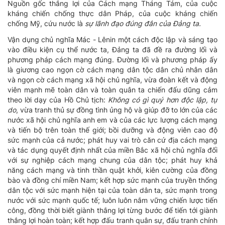
Nguồn gốc thắng lợi của Cách mạng Tháng Tám, của cuộc
kháng chiến chống thực dân Pháp, của cuộc kháng chiến
chống Mỹ, cứu nước là
sự lãnh đạo đúng đắn của Đảng ta.
Vận dụng chủ nghĩa Mác - Lênin một cách độc lập và sáng tạo
vào điều kiện cụ thể nước ta, Đảng ta đã đề ra đường lối và
phương pháp cách mạng đúng. Đường lối và phương pháp ấy
là giương cao ngọn cờ cách mạng dân tộc dân chủ nhân dân
và ngọn cờ cách mạng xã hội chủ nghĩa, vừa đoàn kết và động
viên mạnh mẽ toàn dân và toàn quân ta chiến đấu dũng cảm
theo lời dạy của Hồ Chủ tịch:
Không có gì quý hơn độc lập, tự
do
, vừa tranh thủ sự đồng tình ủng hộ và giúp đỡ to lớn của các
nước xã hội chủ nghĩa anh em và của các lực lượng cách mạng
và tiến bộ trên toàn thế giới; bồi dưỡng và động viên cao độ
sức mạnh của cả nước; phát huy vai trò căn cứ địa cách mạng
và tác dụng quyết định nhất của miền Bắc xã hội chủ nghĩa đối
với sự nghiệp cách mạng chung của dân tộc; phát huy khả
năng cách mạng và tinh thần quật khởi, kiên cường của đồng
bào và đồng chí miền Nam; kết hợp sức mạnh của truyền thống
dân tộc với sức mạnh hiện tại của toàn dân ta, sức mạnh trong
nước với sức mạnh quốc tế; luôn luôn nắm vững chiến lược tiến
công, đồng thời biết giành thắng lợi từng bước để tiến tới giành
thắng lợi hoàn toàn; kết hợp đấu tranh quân sự, đấu tranh chính