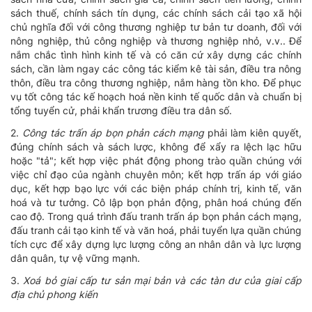
sách thuế, chính sách tín dụng, các chính sách cải tạo xã hội
chủ nghĩa đối với công thương nghiệp tư bản tư doanh, đối với
nông nghiệp, thủ công nghiệp và thương nghiệp nhỏ, v.v.. Để
nắm chắc tình hình kinh tế và có căn cứ xây dựng các chính
sách, cần làm ngay các công tác kiểm kê tài sản, điều tra nông
thôn, điều tra công thương nghiệp, nắm hàng tồn kho. Để phục
vụ tốt công tác kế hoạch hoá nền kinh tế quốc dân và chuẩn bị
tổng tuyển cử, phải khẩn trương điều tra dân số.
2.
Công tác trấn áp bọn phản cách mạng
phải làm kiên quyết,
đúng chính sách và sách lược, không để xẩy ra lệch lạc hữu
hoặc "tả"; kết hợp việc phát động phong trào quần chúng với
việc chỉ đạo của ngành chuyên môn; kết hợp trấn áp với giáo
dục, kết hợp bạo lực với các biện pháp chính trị, kinh tế, văn
hoá và tư tưởng. Cô lập bọn phản động, phân hoá chúng đến
cao độ. Trong quá trình đấu tranh trấn áp bọn phản cách mạng,
đấu tranh cải tạo kinh tế và văn hoá, phải tuyển lựa quần chúng
tích cực để xây dựng lực lượng công an nhân dân và lực lượng
dân quân, tự vệ vững mạnh.
3.
Xoá bỏ giai cấp tư sản mại bản và các tàn dư của giai cấp
địa chủ phong kiến