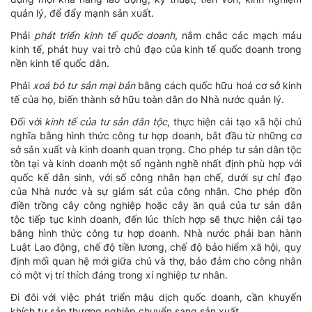
quản lý, để đẩy mạnh sản xuất.
Phải
phát triển kinh tế quốc doanh
, nắm chắc các mạch máu
kinh tế, phát huy vai trò chủ đạo của kinh tế quốc doanh trong
nền kinh tế quốc dân.
Phải
xoá bỏ tư sản mại bản
bằng cách quốc hữu hoá cơ sở kinh
tế của họ, biến thành sở hữu toàn dân do Nhà nước quản lý.
Đối với
kinh tế của tư sản dân tộc
, thực hiện cải tạo xã hội chủ
nghĩa bằng hình thức công tư hợp doanh, bắt đầu từ những cơ
sở sản xuất và kinh doanh quan trọng. Cho phép tư sản dân tộc
tồn tại và kinh doanh một số ngành nghề nhất định phù hợp với
quốc kế dân sinh, với số công nhân hạn chế, dưới sự chỉ đạo
của Nhà nước và sự giám sát của công nhân. Cho phép đồn
điền trồng cây công nghiệp hoặc cây ăn quả của tư sản dân
tộc tiếp tục kinh doanh, đến lúc thích hợp sẽ thực hiện cải tạo
bằng hình thức công tư hợp doanh. Nhà nước phải ban hành
Luật Lao động, chế độ tiền lương, chế độ bảo hiểm xã hội, quy
định mối quan hệ mới giữa chủ và thợ, bảo đảm cho công nhân
có một vị trí thích đáng trong xí nghiệp tư nhân.
Đi đôi với việc phát triển mậu dịch quốc doanh, cần khuyến
khích tư sản thương nghiệp chuyển sang sản xuất.