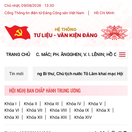
Chủ nhật, 09/08/2026
13
:
30
Cổng Thông tin điện tử Đảng Cộng sản Việt Nam
Hồ Chí Minh
HỆ THỐNG
TƯ LIỆU - VĂN KIỆN ĐẢNG
TRANG CHỦ
C. MÁC; PH. ĂNGGHEN; V. I. LÊNIN; HỒ CHÍ MIN
Togg
navig
 chí Tổng Bí thư, Chủ tịch nước Tô Lâm khai mạc Hội nghị Trung ương 
Tin mới
HỘI NGHỊ BAN CHẤP HÀNH TRUNG ƯƠNG
Khóa I
Khóa II
Khóa III
Khóa IV
Khóa V
Khóa VI
Khóa VII
Khóa VIII
Khóa IX
Khóa X
Khóa XI
Khóa XII
Khóa XIII
Khóa XIV
+
-