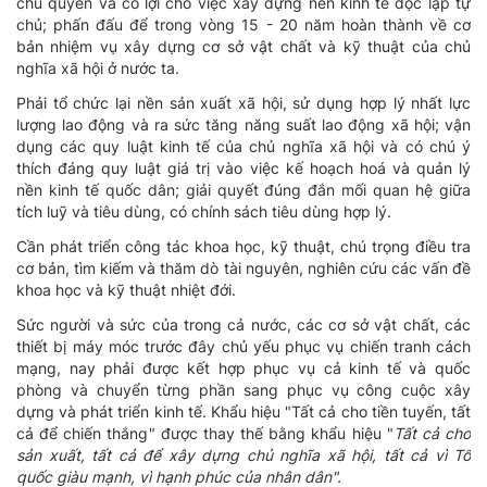
chủ quyền và có lợi cho việc xây dựng nền kinh tế độc lập tự
chủ; phấn đấu để trong vòng 15 - 20 năm hoàn thành về cơ
bản nhiệm vụ xây dựng cơ sở vật chất và kỹ thuật của chủ
nghĩa xã hội ở nước ta.
Phải tổ chức lại nền sản xuất xã hội, sử dụng hợp lý nhất lực
lượng lao động và ra sức tăng năng suất lao động xã hội; vận
dụng các quy luật kinh tế của chủ nghĩa xã hội và có chú ý
thích đáng quy luật giá trị vào việc kế hoạch hoá và quản lý
nền kinh tế quốc dân; giải quyết đúng đắn mối quan hệ giữa
tích luỹ và tiêu dùng, có chính sách tiêu dùng hợp lý.
Cần phát triển công tác khoa học, kỹ thuật, chú trọng điều tra
cơ bản, tìm kiếm và thăm dò tài nguyên, nghiên cứu các vấn đề
khoa học và kỹ thuật nhiệt đới.
Sức người và sức của trong cả nước, các cơ sở vật chất, các
thiết bị máy móc trước đây chủ yếu phục vụ chiến tranh cách
mạng, nay phải được kết hợp phục vụ cả kinh tế và quốc
phòng và chuyển từng phần sang phục vụ công cuộc xây
dựng và phát triển kinh tế. Khẩu hiệu "Tất cả cho tiền tuyến, tất
cả để chiến thắng" được thay thế bằng khẩu hiệu "
Tất cả cho
sản xuất, tất cả để xây dựng chủ nghĩa xã hội, tất cả vì Tổ
quốc giàu mạnh, vì hạnh phúc của nhân dân".