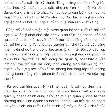
hoá sản xuất, cải tiến kỹ thuật. Tăng cường chỉ đạo công tác
khoa học, kỹ thuật, cung cấp phương tiện kịp thời và thích
đáng; động viên và tổ chức tốt lực lượng cán bộ khoa học, kỹ
thuật đi sâu vào thực tế để phục vụ đắc lực sự nghiệp công
nghiệp hoá xã hội chủ nghĩa, tổ chức lại nền sản xuất xã hội.
- Củng cố và hoàn thiện một bước quan hệ sản xuất xã hội chủ
nghĩa. Quản lý chặt chẽ các đơn vị kinh tế quốc doanh, các cơ
quan nhà nước; kiên quyết bài trừ mọi hành động xâm phạm tài
sản xã hội chủ nghĩa; phát huy quyền làm chủ tập thể của công
nhân, viên chức trong công tác quản lý kinh tế. Đối với các hợp
tác xã sản xuất nông nghiệp và thủ công nghiệp, củng cố chế
độ sở hữu tập thể, cải tiến công tác quản lý, phát huy quyền
làm chủ tập thể của xã viên, tăng cường giáo dục xã hội chủ
nghĩa, xây dựng nền nếp và tác phong lao động tập thể, chống
những hành động xâm phạm lợi ích của Nhà nước và của hợp
tác xã.
- Ra sức cải tiến quản lý kinh tế, quản lý xã hội, đưa nhanh
công tác quản lý nhà nước vào nền nếp. Kiên quyết xoá bỏ lối
quản lý "hành chính cung cấp", thực hiện quản lý kinh tế theo
phương thức kinh doanh xã hội chủ nghĩa. Cải tiến giá cả nhằm
khuyến khích sản xuất. Chấn chỉnh bộ máy quản lý kinh tế của