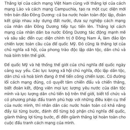
Thắng lợi của cách mạng Việt Nam cùng với thắng lợi của cách
mạng Lào và cách mạng Campuchia, tạo ra một cục diện mới
trên bán đảo Đông Dương: cả ba nước hoàn toàn độc lập, đoàn
kết giúp nhau xây dựng đất nước, đưa sự nghiệp cách mạng
của nhân dân Đông Dương tiếp tục tiến lên. Thắng lợi cách
mạng của nhân dân ba nước Đông Dương tác động mạnh mẽ
và sâu sắc đến cục diện chính trị ở Đông Nam Á, làm đảo lộn
chiến lược toàn cầu của đế quốc Mỹ. Đó cũng là thắng lợi của
chủ nghĩa xã hội, của phong trào độc lập dân tộc, dân chủ và
hoà bình trên thế giới.
Đế quốc Mỹ và hệ thống thế giới của chủ nghĩa đế quốc ngày
càng suy yếu. Các lực lượng xã hội chủ nghĩa, độc lập dân tộc,
dân chủ và hoà bình đang ở thế tiến công chiến lược. Có đường
lối cách mạng đúng, có quyết tâm chiến đấu và chiến thắng,
biết đoàn kết, động viên mọi lực lượng yêu nước của dân tộc
mình và lực lượng dân chủ tiến bộ trên thế giới, biết tổ chức và
có phương pháp đấu tranh phù hợp với những điều kiện cụ thể
của nước mình, thì nhân dân các nước hoàn toàn có khả năng
đẩy lùi từng bước, đánh đổ từng bộ phận chủ nghĩa đế quốc,
giành thắng lợi từng bước, đi đến giành thắng lợi hoàn toàn cho
cuộc đấu tranh cách mạng của mình.