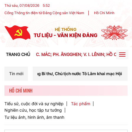
Thứ sáu, 07/08/2026
5
:
52
Cổng Thông tin điện tử Đảng Cộng sản Việt Nam
Hồ Chí Minh
HỆ THỐNG
TƯ LIỆU - VĂN KIỆN ĐẢNG
TRANG CHỦ
C. MÁC; PH. ĂNGGHEN; V. I. LÊNIN; HỒ CHÍ MIN
Togg
navig
 Chủ tịch nước Tô Lâm khai mạc Hội nghị Trung ương lần thứ ba khóa 
Tin mới
HỒ CHÍ MINH
Tiểu sử, cuộc đời và sự nghiệp
Tác phẩm
Nghiên cứu, học tập tư tưởng
Tư liệu ảnh, hình ảnh, âm thanh