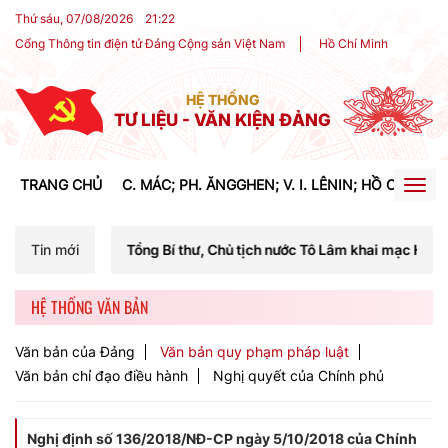
Thứ sáu, 07/08/2026
21
:
22
Cổng Thông tin điện tử Đảng Cộng sản Việt Nam
Hồ Chí Minh
HỆ THỐNG
TƯ LIỆU - VĂN KIỆN ĐẢNG
TRANG CHỦ
C. MÁC; PH. ĂNGGHEN; V. I. LÊNIN; HỒ CHÍ MIN
Togg
navig
 Tổng Bí thư, Chủ tịch nước Tô Lâm khai mạc Hội nghị Trung ương lần
Tin mới
HỆ THỐNG VĂN BẢN
Văn bản của Đảng
Văn bản quy phạm pháp luật
Văn bản chỉ đạo điều hành
Nghị quyết của Chính phủ
Nghị định số 136/2018/NĐ-CP ngày 5/10/2018 của Chính