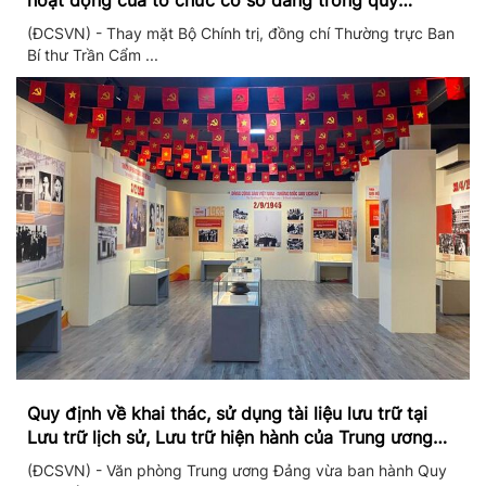
hoạt động của tổ chức cơ sở đảng trong quý
II/2026
(ĐCSVN) - Thay mặt Bộ Chính trị, đồng chí Thường trực Ban
Bí thư Trần Cẩm ...
Quy định về khai thác, sử dụng tài liệu lưu trữ tại
Lưu trữ lịch sử, Lưu trữ hiện hành của Trung ương
Đảng và Văn phòng Trung ương Đảng
(ĐCSVN) - Văn phòng Trung ương Đảng vừa ban hành Quy