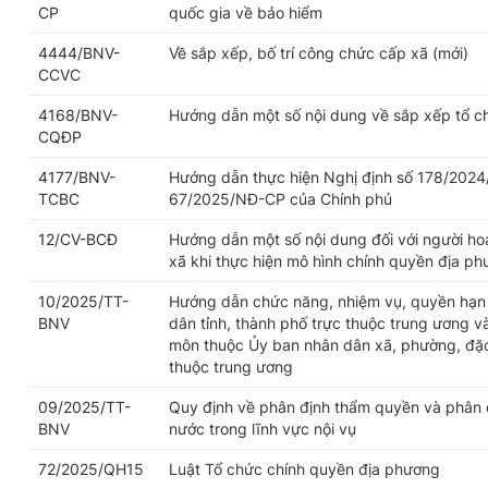
CP
quốc gia về bảo hiểm
4444/BNV-
Về sắp xếp, bố trí công chức cấp xã (mới)
CCVC
4168/BNV-
Hướng dẫn một số nội dung về sắp xếp tổ c
CQĐP
4177/BNV-
Hướng dẫn thực hiện Nghị định số 178/2024
TCBC
67/2025/NĐ-CP của Chính phủ
12/CV-BCĐ
Hướng dẫn một số nội dung đối với người h
xã khi thực hiện mô hình chính quyền địa p
10/2025/TT-
Hướng dẫn chức năng, nhiệm vụ, quyền hạn 
BNV
dân tỉnh, thành phố trực thuộc trung ương v
môn thuộc Ủy ban nhân dân xã, phường, đặc 
thuộc trung ương
09/2025/TT-
Quy định về phân định thẩm quyền và phân 
BNV
nước trong lĩnh vực nội vụ
72/2025/QH15
Luật Tổ chức chính quyền địa phương