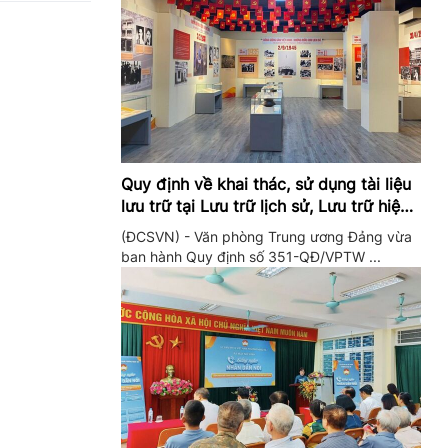
Quy định về khai thác, sử dụng tài liệu
lưu trữ tại Lưu trữ lịch sử, Lưu trữ hiện
hành của Trung ương Đảng và Văn
(ĐCSVN) - Văn phòng Trung ương Đảng vừa
phòng Trung ương Đảng
ban hành Quy định số 351-QĐ/VPTW ...