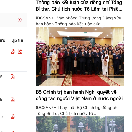
Thông báo Kết luận của đồng chí Tổng
Bí thư, Chủ tịch nước Tô Lâm tại Phiên
họp Ban Chỉ đạo Trung ương thực hiện
(ĐCSVN) - Văn phòng Trung ương Đảng vừa
Nghị quyết 57
ban hành Thông báo Kết luận của ...
lực
Tập tin
25
Bộ Chính trị ban hành Nghị quyết về
công tác người Việt Nam ở nước ngoài
25
(ĐCSVN) – Thay mặt Bộ Chính trị, đồng chí
Tổng Bí thư, Chủ tịch nước Tô ...
25