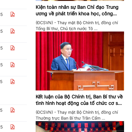
Kiện toàn nhân sự Ban Chỉ đạo Trung
ương về phát triển khoa học, công
25
nghệ, đổi mới sáng tạo và chuyển đổi
(ĐCSVN) - Thay mặt Bộ Chính trị, đồng chí
số
Tổng Bí thư, Chủ tịch nước Tô ...
25
25
25
25
Kết luận của Bộ Chính trị, Ban Bí thư về
tình hình hoạt động của tổ chức cơ sở
đảng trong quý II/2026
25
(ĐCSVN) - Thay mặt Bộ Chính trị, đồng chí
Thường trực Ban Bí thư Trần Cẩm ...
25