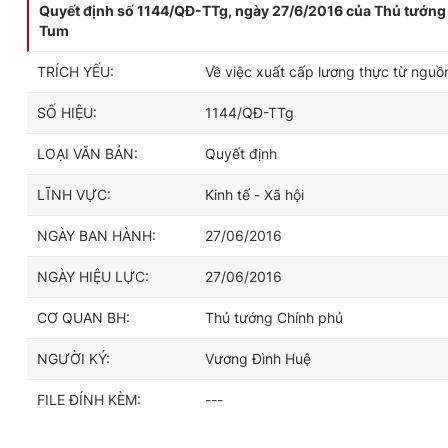
Quyết định số 1144/QĐ-TTg, ngày 27/6/2016 của Thủ tướng C
Tum
TRÍCH YẾU:
Về việc xuất cấp lương thực từ nguồ
SỐ HIỆU:
1144/QĐ-TTg
LOẠI VĂN BẢN:
Quyết định
LĨNH VỰC:
Kinh tế - Xã hội
NGÀY BAN HÀNH:
27/06/2016
NGÀY HIỆU LỰC:
27/06/2016
CƠ QUAN BH:
Thủ tướng Chính phủ
NGƯỜI KÝ:
Vương Đình Huệ
FILE ĐÍNH KÈM:
---