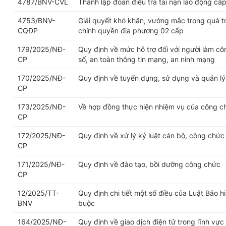
4787/BNV-CVL
Thành lập đoàn điều tra tai nạn lao động cấp
4753/BNV-
Giải quyết khó khăn, vướng mắc trong quá trì
CQĐP
chính quyền địa phương 02 cấp
179/2025/NĐ-
Quy định về mức hỗ trợ đối với người làm cô
CP
số, an toàn thông tin mạng, an ninh mạng
170/2025/NĐ-
Quy định về tuyển dụng, sử dụng và quản l
CP
173/2025/NĐ-
Về hợp đồng thực hiện nhiệm vụ của công c
CP
172/2025/NĐ-
Quy định về xử lý kỷ luật cán bộ, công chức
CP
171/2025/NĐ-
Quy định về đào tạo, bồi dưỡng công chức
CP
12/2025/TT-
Quy định chi tiết một số điều của Luật Bảo h
BNV
buộc
164/2025/NĐ-
Quy định về giao dịch điện tử trong lĩnh vực