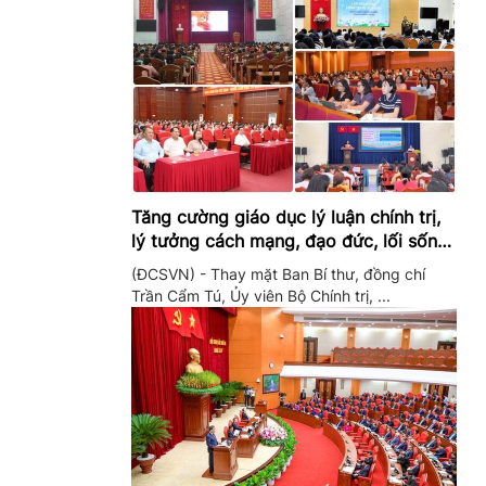
Tăng cường giáo dục lý luận chính trị,
lý tưởng cách mạng, đạo đức, lối sống,
ý thức công dân trong hệ thống giáo
(ĐCSVN) - Thay mặt Ban Bí thư, đồng chí
dục quốc dân
Trần Cẩm Tú, Ủy viên Bộ Chính trị, ...