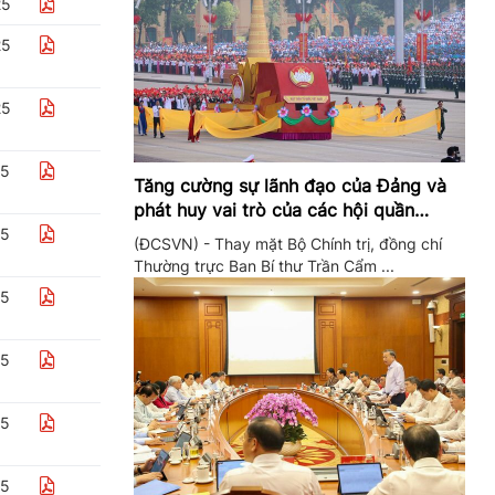
25
25
25
25
Tăng cường sự lãnh đạo của Đảng và
phát huy vai trò của các hội quần
chúng trong giai đoạn phát triển mới
25
(ĐCSVN) - Thay mặt Bộ Chính trị, đồng chí
Thường trực Ban Bí thư Trần Cẩm ...
25
25
25
25