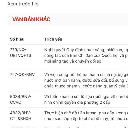
Xem trước file
VĂN BẢN KHÁC
Số hiệu
Trích yếu
279/NQ-
Nghị quyết Quy định chức năng, nhiệm vụ, q
UBTVQH16
công tác của Ban Chỉ đạo của Quốc hội về ph
mới sáng tạo và chuyển đổi số
727-QĐ-BNV
Về việc công bố thủ tục hành chính nội bộ g
nước mới ban hành, được sửa đổi, bổ sung và
chức thuộc phạm vi chức năng quản lý của 
5034/BNV-
Về triển khai cơ sở dữ liệu quốc gia về cán 
CCVC
hình chính quyền địa phương 2 cấp
4832/BNV-
Thực hiện chế độ tiền lương, phụ cấp lương 
CTL&BHXH
chức sau sắp xếp tổ chức bộ máy, tổ chức 