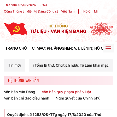
Thứ năm, 06/08/2026
18
:
53
Cổng Thông tin điện tử Đảng Cộng sản Việt Nam
Hồ Chí Minh
HỆ THỐNG
TƯ LIỆU - VĂN KIỆN ĐẢNG
TRANG CHỦ
C. MÁC; PH. ĂNGGHEN; V. I. LÊNIN; HỒ CHÍ MIN
Togg
navig
í Tổng Bí thư, Chủ tịch nước Tô Lâm khai mạc Hội nghị Trung ương lầ
Tin mới
HỆ THỐNG VĂN BẢN
Văn bản của Đảng
Văn bản quy phạm pháp luật
Văn bản chỉ đạo điều hành
Nghị quyết của Chính phủ
Quyết định số 1258/QĐ-TTg ngày 17/8/2020 của Thủ