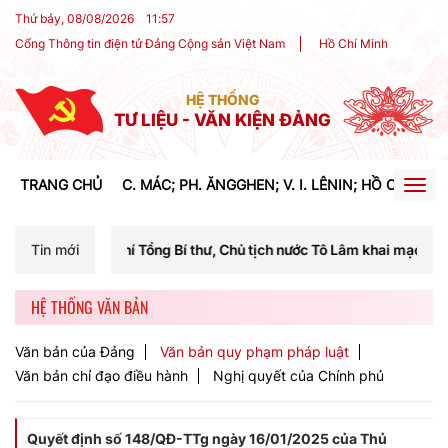
Thứ bảy, 08/08/2026
11
:
57
Cổng Thông tin điện tử Đảng Cộng sản Việt Nam
Hồ Chí Minh
HỆ THỐNG
TƯ LIỆU - VĂN KIỆN ĐẢNG
TRANG CHỦ
C. MÁC; PH. ĂNGGHEN; V. I. LÊNIN; HỒ CHÍ MIN
Togg
navig
hí Tổng Bí thư, Chủ tịch nước Tô Lâm khai mạc Hội nghị Trung ương l
Tin mới
HỆ THỐNG VĂN BẢN
Văn bản của Đảng
Văn bản quy phạm pháp luật
Văn bản chỉ đạo điều hành
Nghị quyết của Chính phủ
Quyết định số 148/QĐ-TTg ngày 16/01/2025 của Thủ