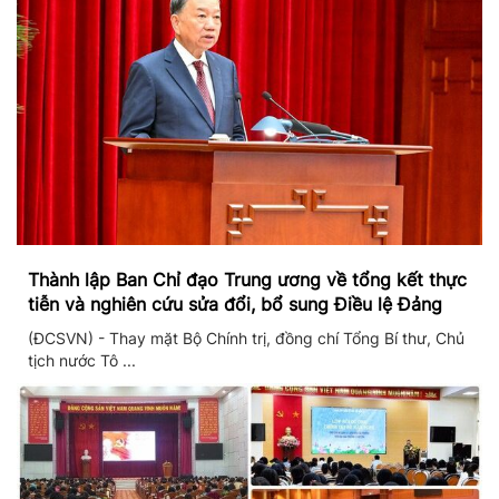
Thành lập Ban Chỉ đạo Trung ương về tổng kết thực
tiễn và nghiên cứu sửa đổi, bổ sung Điều lệ Đảng
(ĐCSVN) - Thay mặt Bộ Chính trị, đồng chí Tổng Bí thư, Chủ
tịch nước Tô ...