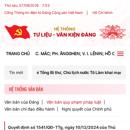
Thứ sáu, 07/08/2026
7
:
03
Cổng Thông tin điện tử Đảng Cộng sản Việt Nam
Hồ Chí Minh
HỆ THỐNG
TƯ LIỆU - VĂN KIỆN ĐẢNG
TRANG CHỦ
C. MÁC; PH. ĂNGGHEN; V. I. LÊNIN; HỒ CHÍ MIN
Togg
navig
hí Tổng Bí thư, Chủ tịch nước Tô Lâm khai mạc Hội nghị Trung ương lầ
Tin mới
HỆ THỐNG VĂN BẢN
Văn bản của Đảng
Văn bản quy phạm pháp luật
Văn bản chỉ đạo điều hành
Nghị quyết của Chính phủ
Quyết định số 1541/QĐ-TTg, ngày 10/12/2024 của Thủ