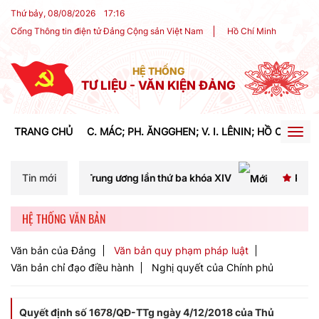
Thứ bảy, 08/08/2026
17
:
16
Cổng Thông tin điện tử Đảng Cộng sản Việt Nam
Hồ Chí Minh
HỆ THỐNG
TƯ LIỆU - VĂN KIỆN ĐẢNG
TRANG CHỦ
C. MÁC; PH. ĂNGGHEN; V. I. LÊNIN; HỒ CHÍ MIN
Togg
navig
 Trung ương lần thứ ba khóa XIV
Tin mới
Phát biểu của đồng chí
HỆ THỐNG VĂN BẢN
Văn bản của Đảng
Văn bản quy phạm pháp luật
Văn bản chỉ đạo điều hành
Nghị quyết của Chính phủ
Quyết định số 1678/QĐ-TTg ngày 4/12/2018 của Thủ