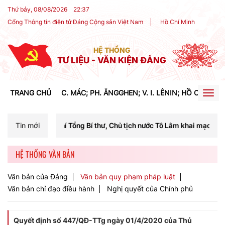
Thứ bảy, 08/08/2026
22
:
37
Cổng Thông tin điện tử Đảng Cộng sản Việt Nam
Hồ Chí Minh
HỆ THỐNG
TƯ LIỆU - VĂN KIỆN ĐẢNG
TRANG CHỦ
C. MÁC; PH. ĂNGGHEN; V. I. LÊNIN; HỒ CHÍ MIN
Togg
navig
hí Tổng Bí thư, Chủ tịch nước Tô Lâm khai mạc Hội nghị Trung ương l
Tin mới
HỆ THỐNG VĂN BẢN
Văn bản của Đảng
Văn bản quy phạm pháp luật
Văn bản chỉ đạo điều hành
Nghị quyết của Chính phủ
Quyết định số 447/QĐ-TTg ngày 01/4/2020 của Thủ