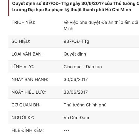
Quyết định số 937/QĐ-TTg ngày 30/6/2017 của Thủ tướng Chí
trường Đại học Sư phạm kỹ thuật thành phố Hồ Chí Minh
TRÍCH YẾU:
Về việc phê duyệt Đề án thí điểm đổ
Minh
SỐ HIỆU:
937/QĐ-TTg
LOẠI VĂN BẢN:
Quyết định
LĨNH VỰC:
Giáo dục - Đào tạo
NGÀY BAN HÀNH:
30/06/2017
NGÀY HIỆU LỰC:
30/06/2017
CƠ QUAN BH:
Thủ tướng Chính phủ
NGƯỜI KÝ:
Vũ Đức Đam
FILE ĐÍNH KÈM:
---