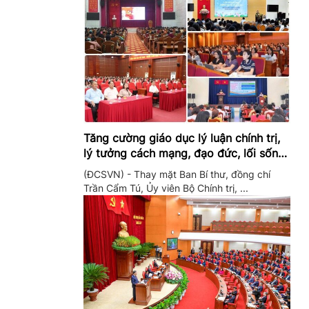
Tăng cường giáo dục lý luận chính trị,
lý tưởng cách mạng, đạo đức, lối sống,
ý thức công dân trong hệ thống giáo
(ĐCSVN) - Thay mặt Ban Bí thư, đồng chí
dục quốc dân
Trần Cẩm Tú, Ủy viên Bộ Chính trị, ...