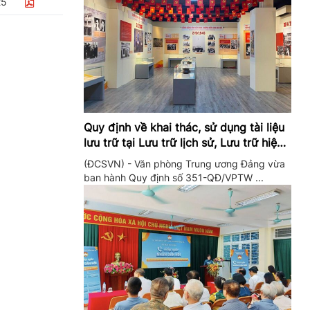
25
Quy định về khai thác, sử dụng tài liệu
lưu trữ tại Lưu trữ lịch sử, Lưu trữ hiện
hành của Trung ương Đảng và Văn
(ĐCSVN) - Văn phòng Trung ương Đảng vừa
phòng Trung ương Đảng
ban hành Quy định số 351-QĐ/VPTW ...