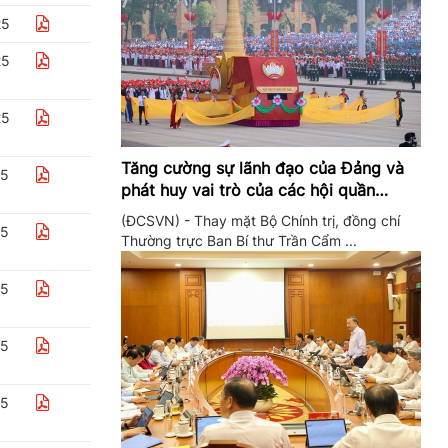
25
25
25
Tăng cường sự lãnh đạo của Đảng và
25
phát huy vai trò của các hội quần
chúng trong giai đoạn phát triển mới
(ĐCSVN) - Thay mặt Bộ Chính trị, đồng chí
25
Thường trực Ban Bí thư Trần Cẩm ...
25
25
25