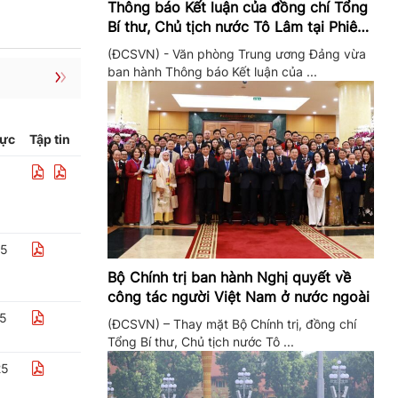
Thông báo Kết luận của đồng chí Tổng
Bí thư, Chủ tịch nước Tô Lâm tại Phiên
họp Ban Chỉ đạo Trung ương thực hiện
(ĐCSVN) - Văn phòng Trung ương Đảng vừa
Nghị quyết 57
ban hành Thông báo Kết luận của ...
lực
Tập tin
25
Bộ Chính trị ban hành Nghị quyết về
công tác người Việt Nam ở nước ngoài
25
(ĐCSVN) – Thay mặt Bộ Chính trị, đồng chí
Tổng Bí thư, Chủ tịch nước Tô ...
25