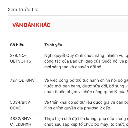
Xem trước file
VĂN BẢN KHÁC
Số hiệu
Trích yếu
279/NQ-
Nghị quyết Quy định chức năng, nhiệm vụ, q
UBTVQH16
công tác của Ban Chỉ đạo của Quốc hội về ph
mới sáng tạo và chuyển đổi số
727-QĐ-BNV
Về việc công bố thủ tục hành chính nội bộ g
nước mới ban hành, được sửa đổi, bổ sung và
chức thuộc phạm vi chức năng quản lý của 
5034/BNV-
Về triển khai cơ sở dữ liệu quốc gia về cán 
CCVC
hình chính quyền địa phương 2 cấp
4832/BNV-
Thực hiện chế độ tiền lương, phụ cấp lương 
CTL&BHXH
chức sau sắp xếp tổ chức bộ máy, tổ chức 