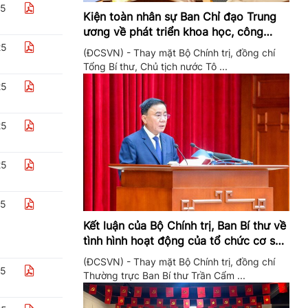
25
Kiện toàn nhân sự Ban Chỉ đạo Trung
ương về phát triển khoa học, công
nghệ, đổi mới sáng tạo và chuyển đổi
25
(ĐCSVN) - Thay mặt Bộ Chính trị, đồng chí
số
Tổng Bí thư, Chủ tịch nước Tô ...
25
25
25
25
Kết luận của Bộ Chính trị, Ban Bí thư về
tình hình hoạt động của tổ chức cơ sở
đảng trong quý II/2026
(ĐCSVN) - Thay mặt Bộ Chính trị, đồng chí
25
Thường trực Ban Bí thư Trần Cẩm ...