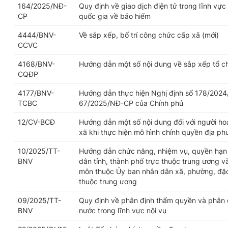
164/2025/NĐ-
Quy định về giao dịch điện tử trong lĩnh vực
CP
quốc gia về bảo hiểm
4444/BNV-
Về sắp xếp, bố trí công chức cấp xã (mới)
CCVC
4168/BNV-
Hướng dẫn một số nội dung về sắp xếp tổ c
CQĐP
4177/BNV-
Hướng dẫn thực hiện Nghị định số 178/2024
TCBC
67/2025/NĐ-CP của Chính phủ
12/CV-BCĐ
Hướng dẫn một số nội dung đối với người h
xã khi thực hiện mô hình chính quyền địa p
10/2025/TT-
Hướng dẫn chức năng, nhiệm vụ, quyền hạn 
BNV
dân tỉnh, thành phố trực thuộc trung ương v
môn thuộc Ủy ban nhân dân xã, phường, đặc 
thuộc trung ương
09/2025/TT-
Quy định về phân định thẩm quyền và phân 
BNV
nước trong lĩnh vực nội vụ