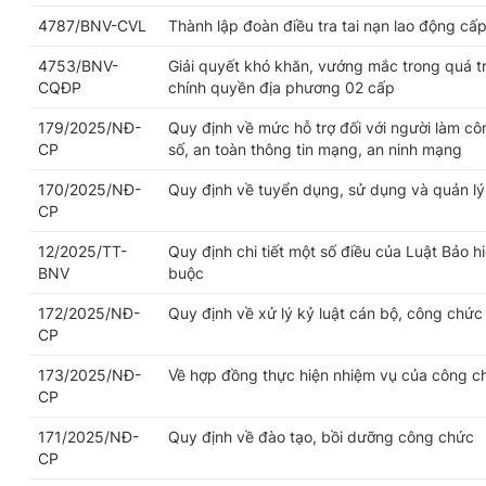
4787/BNV-CVL
Thành lập đoàn điều tra tai nạn lao động cấp
4753/BNV-
Giải quyết khó khăn, vướng mắc trong quá trì
CQĐP
chính quyền địa phương 02 cấp
179/2025/NĐ-
Quy định về mức hỗ trợ đối với người làm cô
CP
số, an toàn thông tin mạng, an ninh mạng
170/2025/NĐ-
Quy định về tuyển dụng, sử dụng và quản l
CP
12/2025/TT-
Quy định chi tiết một số điều của Luật Bảo h
BNV
buộc
172/2025/NĐ-
Quy định về xử lý kỷ luật cán bộ, công chức
CP
173/2025/NĐ-
Về hợp đồng thực hiện nhiệm vụ của công c
CP
171/2025/NĐ-
Quy định về đào tạo, bồi dưỡng công chức
CP