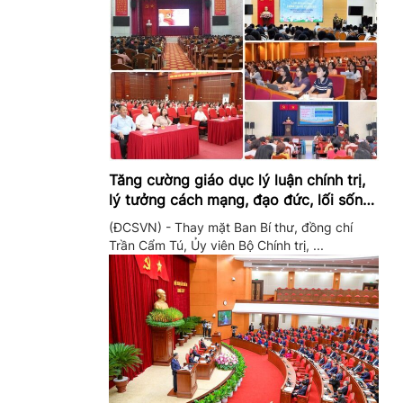
Tăng cường giáo dục lý luận chính trị,
lý tưởng cách mạng, đạo đức, lối sống,
ý thức công dân trong hệ thống giáo
(ĐCSVN) - Thay mặt Ban Bí thư, đồng chí
dục quốc dân
Trần Cẩm Tú, Ủy viên Bộ Chính trị, ...