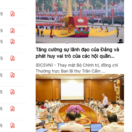
25
25
25
Tăng cường sự lãnh đạo của Đảng và
phát huy vai trò của các hội quần
25
chúng trong giai đoạn phát triển mới
(ĐCSVN) - Thay mặt Bộ Chính trị, đồng chí
Thường trực Ban Bí thư Trần Cẩm ...
25
25
25
25