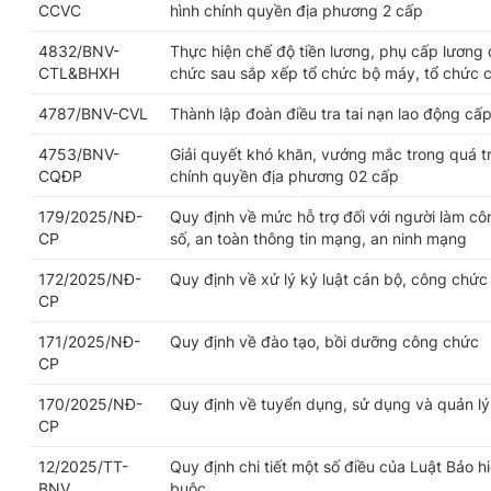
CCVC
hình chính quyền địa phương 2 cấp
4832/BNV-
Thực hiện chế độ tiền lương, phụ cấp lương 
CTL&BHXH
chức sau sắp xếp tổ chức bộ máy, tổ chức 
4787/BNV-CVL
Thành lập đoàn điều tra tai nạn lao động cấp
4753/BNV-
Giải quyết khó khăn, vướng mắc trong quá trì
CQĐP
chính quyền địa phương 02 cấp
179/2025/NĐ-
Quy định về mức hỗ trợ đối với người làm cô
CP
số, an toàn thông tin mạng, an ninh mạng
172/2025/NĐ-
Quy định về xử lý kỷ luật cán bộ, công chức
CP
171/2025/NĐ-
Quy định về đào tạo, bồi dưỡng công chức
CP
170/2025/NĐ-
Quy định về tuyển dụng, sử dụng và quản l
CP
12/2025/TT-
Quy định chi tiết một số điều của Luật Bảo h
BNV
buộc