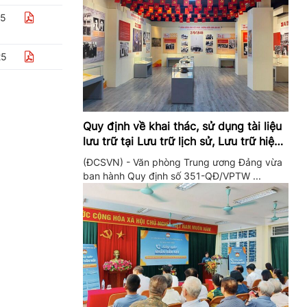
25
25
Quy định về khai thác, sử dụng tài liệu
lưu trữ tại Lưu trữ lịch sử, Lưu trữ hiện
hành của Trung ương Đảng và Văn
(ĐCSVN) - Văn phòng Trung ương Đảng vừa
phòng Trung ương Đảng
ban hành Quy định số 351-QĐ/VPTW ...