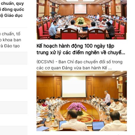
 chuẩn, quy
ội đồng quốc
Bộ Giáo dục
u chuẩn, tổ
áo khoa ban
Kế hoạch hành động 100 ngày tập
và Đào tạo
trung xử lý các điểm nghẽn về chuyển
đổi số trong các cơ quan Đảng
(ĐCSVN) - Ban Chỉ đạo chuyển đổi số trong
các cơ quan Đảng vừa ban hành Kế ...