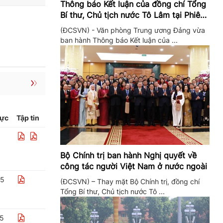
Thông báo Kết luận của đồng chí Tổng
Bí thư, Chủ tịch nước Tô Lâm tại Phiên
họp Ban Chỉ đạo Trung ương thực hiện
(ĐCSVN) - Văn phòng Trung ương Đảng vừa
Nghị quyết 57
ban hành Thông báo Kết luận của ...
lực
Tập tin
Bộ Chính trị ban hành Nghị quyết về
công tác người Việt Nam ở nước ngoài
25
(ĐCSVN) – Thay mặt Bộ Chính trị, đồng chí
Tổng Bí thư, Chủ tịch nước Tô ...
25