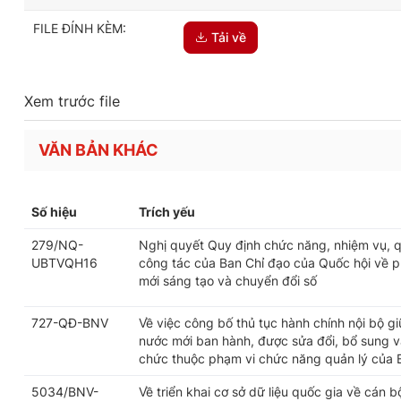
FILE ĐÍNH KÈM:
Tải về
Xem trước file
VĂN BẢN KHÁC
Số hiệu
Trích yếu
279/NQ-
Nghị quyết Quy định chức năng, nhiệm vụ, q
UBTVQH16
công tác của Ban Chỉ đạo của Quốc hội về ph
mới sáng tạo và chuyển đổi số
727-QĐ-BNV
Về việc công bố thủ tục hành chính nội bộ g
nước mới ban hành, được sửa đổi, bổ sung và
chức thuộc phạm vi chức năng quản lý của 
5034/BNV-
Về triển khai cơ sở dữ liệu quốc gia về cán 