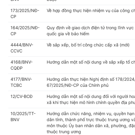
173/2025/NĐ-
Về hợp đồng thực hiện nhiệm vụ của công c
CP
164/2025/NĐ-
Quy định về giao dịch điện tử trong lĩnh vực
CP
quốc gia về bảo hiểm
4444/BNV-
Về sắp xếp, bố trí công chức cấp xã (mới)
CCVC
4168/BNV-
Hướng dẫn một số nội dung về sắp xếp tổ c
CQĐP
4177/BNV-
Hướng dẫn thực hiện Nghị định số 178/2024
TCBC
67/2025/NĐ-CP của Chính phủ
12/CV-BCĐ
Hướng dẫn một số nội dung đối với người h
xã khi thực hiện mô hình chính quyền địa p
10/2025/TT-
Hướng dẫn chức năng, nhiệm vụ, quyền hạn 
BNV
dân tỉnh, thành phố trực thuộc trung ương v
môn thuộc Ủy ban nhân dân xã, phường, đặc 
thuộc trung ương