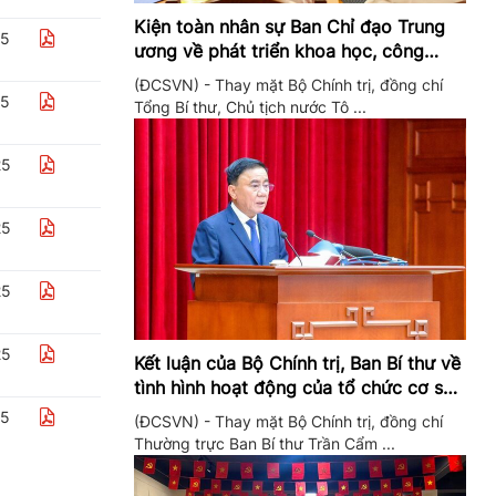
Kiện toàn nhân sự Ban Chỉ đạo Trung
25
ương về phát triển khoa học, công
nghệ, đổi mới sáng tạo và chuyển đổi
(ĐCSVN) - Thay mặt Bộ Chính trị, đồng chí
số
25
Tổng Bí thư, Chủ tịch nước Tô ...
25
25
25
25
Kết luận của Bộ Chính trị, Ban Bí thư về
tình hình hoạt động của tổ chức cơ sở
đảng trong quý II/2026
25
(ĐCSVN) - Thay mặt Bộ Chính trị, đồng chí
Thường trực Ban Bí thư Trần Cẩm ...