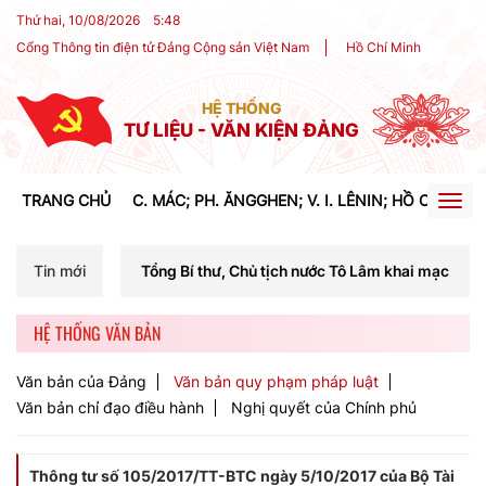
Thứ hai, 10/08/2026
5
:
48
Cổng Thông tin điện tử Đảng Cộng sản Việt Nam
Hồ Chí Minh
HỆ THỐNG
TƯ LIỆU - VĂN KIỆN ĐẢNG
TRANG CHỦ
C. MÁC; PH. ĂNGGHEN; V. I. LÊNIN; HỒ CHÍ MIN
Togg
navig
í Tổng Bí thư, Chủ tịch nước Tô Lâm khai mạc Hội nghị Trung ương lần
Tin mới
HỆ THỐNG VĂN BẢN
Văn bản của Đảng
Văn bản quy phạm pháp luật
Văn bản chỉ đạo điều hành
Nghị quyết của Chính phủ
Thông tư số 105/2017/TT-BTC ngày 5/10/2017 của Bộ Tài