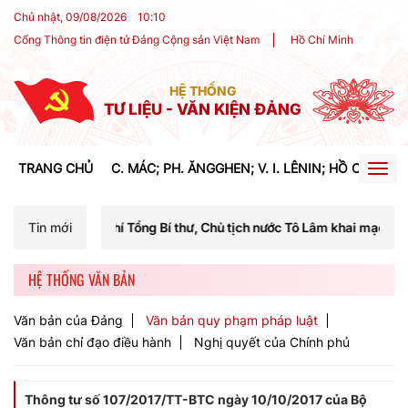
Chủ nhật, 09/08/2026
10
:
10
Cổng Thông tin điện tử Đảng Cộng sản Việt Nam
Hồ Chí Minh
HỆ THỐNG
TƯ LIỆU - VĂN KIỆN ĐẢNG
TRANG CHỦ
C. MÁC; PH. ĂNGGHEN; V. I. LÊNIN; HỒ CHÍ MIN
Togg
navig
hí Tổng Bí thư, Chủ tịch nước Tô Lâm khai mạc Hội nghị Trung ương l
Tin mới
HỆ THỐNG VĂN BẢN
Văn bản của Đảng
Văn bản quy phạm pháp luật
Văn bản chỉ đạo điều hành
Nghị quyết của Chính phủ
Thông tư số 107/2017/TT-BTC ngày 10/10/2017 của Bộ