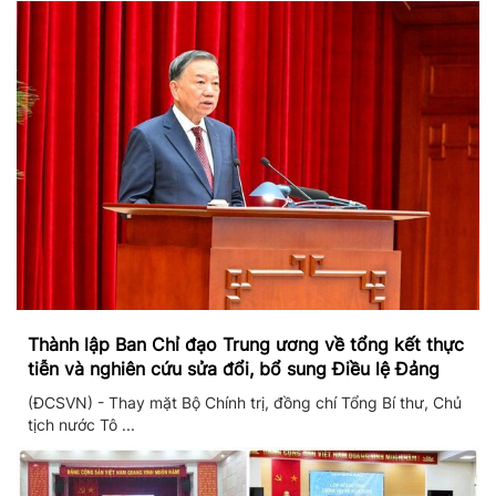
Thành lập Ban Chỉ đạo Trung ương về tổng kết thực
tiễn và nghiên cứu sửa đổi, bổ sung Điều lệ Đảng
(ĐCSVN) - Thay mặt Bộ Chính trị, đồng chí Tổng Bí thư, Chủ
tịch nước Tô ...