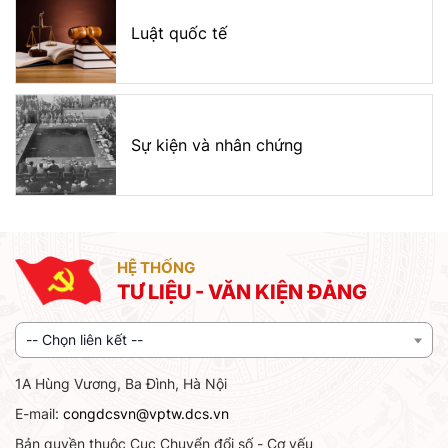
Luật quốc tế
Sự kiện và nhân chứng
HỆ THỐNG
TƯ LIỆU - VĂN KIỆN ĐẢNG
-- Chọn liên kết --
1A Hùng Vương, Ba Đình, Hà Nội
E-mail:
congdcsvn@vptw.dcs.vn
Bản quyền thuộc Cục Chuyển đổi số - Cơ yếu