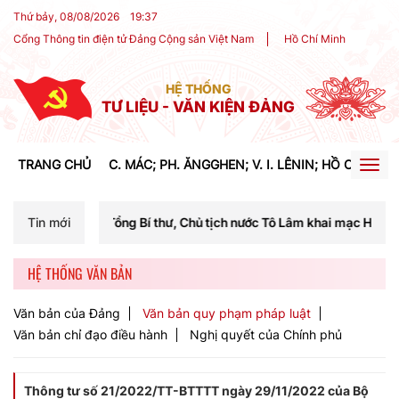
Thứ bảy, 08/08/2026
19
:
37
Cổng Thông tin điện tử Đảng Cộng sản Việt Nam
Hồ Chí Minh
HỆ THỐNG
TƯ LIỆU - VĂN KIỆN ĐẢNG
TRANG CHỦ
C. MÁC; PH. ĂNGGHEN; V. I. LÊNIN; HỒ CHÍ MIN
Togg
navig
 Tổng Bí thư, Chủ tịch nước Tô Lâm khai mạc Hội nghị Trung ương lần 
Tin mới
HỆ THỐNG VĂN BẢN
Văn bản của Đảng
Văn bản quy phạm pháp luật
Văn bản chỉ đạo điều hành
Nghị quyết của Chính phủ
Thông tư số 21/2022/TT-BTTTT ngày 29/11/2022 của Bộ