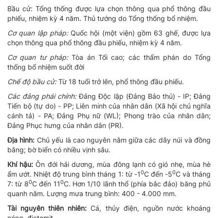
Bầu cử: Tổng thống được lựa chọn thông qua phổ thông đầu
phiếu, nhiệm kỳ 4 năm. Thủ tướng do Tổng thống bổ nhiệm.
Cơ quan lập pháp:
Quốc hội (một viện) gồm 63 ghế, được lựa
chọn thông qua phổ thông đầu phiếu, nhiệm kỳ 4 năm.
Cơ quan tư pháp:
Tòa án Tối cao; các thẩm phán do Tổng
thống bổ nhiệm suốt đời
Chế độ bầu cử:
Từ 18 tuổi trở lên, phổ thông đầu phiếu.
Các đảng phái chính:
Đảng Độc lập (Đảng Bảo thủ) - IP; Đảng
Tiến bộ
(tự do) - PP; Liên minh của nhân dân (Xã hội chủ nghĩa
cánh tả) - PA; Đảng Phụ nữ (WL); Phong trào của nhân dân;
Đảng Phục hưng của nhân dân (PR).
Địa hình:
Chủ yếu là cao nguyên nằm giữa các dãy núi và đồng
bằng; bờ biển có nhiều vịnh sâu.
Khí hậu:
Ôn đới hải dương, mùa đông lạnh có gió nhẹ, mùa hè
0
0
ẩm ướt. Nhiệt độ trung bình tháng 1: từ -1
C đến -5
C và tháng
0
0
7: từ 8
C đến 11
C. Hơn 1/10 lãnh thổ (phía bắc đảo) băng phủ
quanh năm. Lượng mưa trung bình: 400 - 4.000 mm.
Tài nguyên thiên nhiên:
Cá, thủy điện, nguồn nước khoáng
nóng, điatomit.