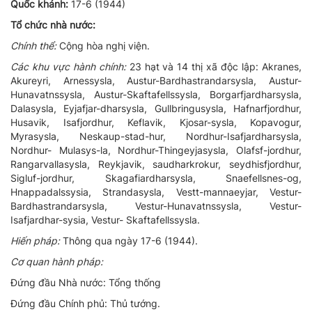
Quốc khánh:
17-6 (1944)
Tổ chức nhà nước:
Chính thể:
Cộng hòa nghị viện.
Các khu vực hành chính:
23 hạt và 14 thị xã độc lập: Akranes,
Akureyri, Arnessysla, Austur-Bardhastrandarsysla, Austur-
Hunavatnssysla, Austur-Skaftafellssysla, Borgarfjardharsysla,
Dalasysla, Eyjafjar-dharsysla, Gullbringusysla, Hafnarfjordhur,
Husavik, Isafjordhur, Keflavik, Kjosar-sysla, Kopavogur,
Myrasysla, Neskaup-stad-hur, Nordhur-Isafjardharsysla,
Nordhur- Mulasys-la, Nordhur-Thingeyjasysla, Olafsf-jordhur,
Rangarvallasysla, Reykjavik, saudharkrokur, seydhisfjordhur,
Sigluf-jordhur, Skagafiardharsysla, Snaefellsnes-og,
Hnappadalssysia, Strandasysla, Vestt-mannaeyjar, Vestur-
Bardhastrandarsysla, Vestur-Hunavatnssysla, Vestur-
Isafjardhar-sysia, Vestur- Skaftafellssysla.
Hiến pháp:
Thông qua ngày 17-6 (1944).
Cơ quan hành pháp:
Đứng đầu Nhà nước: Tổng thống
Đứng đầu Chính phủ: Thủ tướng.