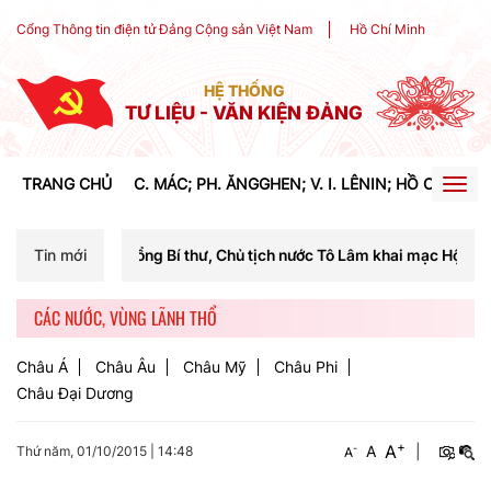
Cổng Thông tin điện tử Đảng Cộng sản Việt Nam
Hồ Chí Minh
HỆ THỐNG
TƯ LIỆU - VĂN KIỆN ĐẢNG
TRANG CHỦ
C. MÁC; PH. ĂNGGHEN; V. I. LÊNIN; HỒ CHÍ MIN
Togg
navig
 Tổng Bí thư, Chủ tịch nước Tô Lâm khai mạc Hội nghị Trung ương lần 
Tin mới
CÁC NƯỚC, VÙNG LÃNH THỔ
Châu Á
Châu Âu
Châu Mỹ
Châu Phi
Châu Đại Dương
+
A
-
A
|
Thứ năm, 01/10/2015
|
14:48
A