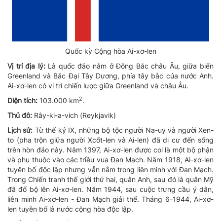
Quốc kỳ Cộng hòa Ai-xơ-len
Vị trí địa lý:
Là quốc đảo nằm ở Đông Bắc châu Âu, giữa biển
Greenland và Bắc Đại Tây Dương, phía tây bắc của nước Anh.
Ai-xơ-len có vị trí chiến lược giữa Greenland và châu Âu.
2
Diện tích:
103.000 km
.
Thủ đô:
Rây-ki-a-vich (Reykjavik)
Lịch sử:
Từ thế kỷ IX, những bộ tộc người Na-uy và người Xen-
to (pha trộn giữa người Xcốt-len và Ai-len) đã di cư đến sống
trên hòn đảo này. Năm 1397, Ai-xơ-len được coi là một bộ phận
và phụ thuộc vào các triều vua Đan Mạch. Năm 1918, Ai-xơ-len
tuyên bố độc lập nhưng vẫn nằm trong liên minh với Đan Mạch.
Trong Chiến tranh thế giới thứ hai, quân Anh, sau đó là quân Mỹ
đã đổ bộ lên Ai-xơ-len. Năm 1944, sau cuộc trưng cầu ý dân,
liên minh Ai-xơ-len - Đan Mạch giải thể. Tháng 6-1944, Ai-xơ-
len tuyên bố là nước cộng hòa độc lập.