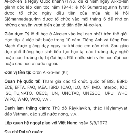
Ai-xơ-len là Ngày Quốc khánh (17/6) để kỉ niệm ngày Ai-xơ-len
giành độc lập dân tộc năm 1944; lễ hội Sumardagurinn fyrsti
được tổ chức ngày đầu tiên của mùa hè; lễ hội
Sjómannadagurinn được tổ chức vào mỗi tháng 6 để nhớ ơn
những chuyến vượt biển của tổ tiên đến Ai-xơ-len.
Giáo dục:
Tỷ lệ đi học ở Aixơlen vào loại cao nhất trên thế giới.
Học tập là việc bắt buộc trong 10 năm. Tiếng Anh và tiếng Đan
Mạch được giảng dạy ngay từ khi các em còn nhỏ. Sau giáo
dục phổ thông học sinh tiếp tục học tại các trường dạy nghề
hoặc các trường dự bị đại học. Rất nhiều sinh
viên học đại học
hoặc cao học ở nước ngoài.
Đơn vị tiền tệ:
Crôn Ai-xơ-len (Kr)
Quan hệ quốc tế:
Tham gia các tổ chức quốc tế BIS, EBRD,
ECE, EFTA, FAO, IAEA, IBRD, ICAO, ILO, IMF, IMO, Interpol, IOC,
ISO,ITU,NATO, OECD, UN, UNCTAD, UNESCO, UPU, WHO,
WIPO, WMO, WtrO, v.v..
Danh lam thắng cảnh:
Thủ đô Râykiavích, thác Hâylamyvat,
đảo Vétman, các suối nước nóng, v.v..
Lập quan hệ ngoại giao với Việt Nam
: ngày 5/8/1973
Địa chỉ Đại sứ quán
: