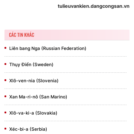
tulieuvankien.dangcongsan.vn
CÁC TIN KHÁC
Liên bang Nga (Russian Federation)
Thụy Điển (Sweden)
Xlô-ven-nia (Slovenia)
Xan Ma-ri-nô (San Marino)
Xlô-va-ki-a (Slovakia)
Xéc-bi-a (Serbia)