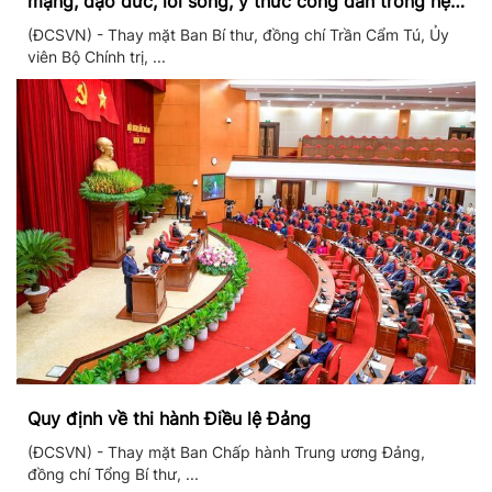
mạng, đạo đức, lối sống, ý thức công dân trong hệ
thống giáo dục quốc dân
(ĐCSVN) - Thay mặt Ban Bí thư, đồng chí Trần Cẩm Tú, Ủy
viên Bộ Chính trị, ...
Quy định về thi hành Điều lệ Đảng
(ĐCSVN) - Thay mặt Ban Chấp hành Trung ương Đảng,
đồng chí Tổng Bí thư, ...