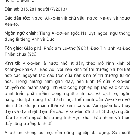
Dân số:
315.281 người (7/2013)
Các dân tộc:
Người Ai-xơ-len là chủ yếu, người Na-uy và người
Xen-to.
Ngôn ngữ chính:
Tiếng Ai-xơ-len (gốc Na Uy); ngoại ngữ thông
dụng là tiếng Anh và Đức.
Tôn giáo:
Giáo phái Phúc âm Lu-thơ (96%); Đạo Tin lành và Đạo
Thiên chúa (3%)
Kinh tế:
Ai-xơ-len là nước nhỏ, ít dân, theo mô hình kinh tế
Xcăng-đi-na-via (Bắc Âu) với nền kinh tế thị trường xã hội kết
hợp các nguyên tắc cấu trúc của nền kinh tế thị trường tự do
hóa. Trong những năm gần đây, nền kinh tế của Ai-xơ-len
chuyển đổi mạnh sang lĩnh vực công nghiệp lắp ráp và dịch vụ,
phát triển phần mềm, công nghệ sinh học và dịch vụ ngân
hàng, du lịch cũng trở thành một thế mạnh của Ai-xơ-len với
hình thức du lịch sinh thái và xem cá voi. Với nguồn lực thủy
điện và địa nhiệt điện dồi dào, Ai-xơ-len đã thu hút được nguồn
đầu tư nước ngoài lớn trong lĩnh vực khai thác nhôm và thúc
đẩy tăng trưởng kinh tế.
Ai-xơ-len không có một nền công nghiệp đa dạng. Sản xuất