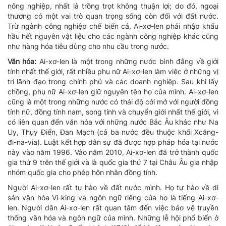
nông nghiệp, nhất là trồng trọt không thuận lợi; do đó, ngoại
thương có một vai trò quan trọng sống còn đối với đất nước.
Trừ ngành công nghiệp chế biến cá, Ai-xơ-len phải nhập khẩu
hầu hết nguyên vật liệu cho các ngành công nghiệp khác cũng
như hàng hóa tiêu dùng cho nhu cầu trong nước.
Văn hóa:
Ai-xơ-len là một trong những nước bình đẳng về giới
tính nhất thế giới, rất nhiều phụ nữ Ai-xơ-len làm việc ở những vị
trí lãnh đạo trong chính phủ và các doanh nghiệp. Sau khi lấy
chồng, phụ nữ Ai-xơ-len giữ nguyên tên họ của mình. Ai-xơ-len
cũng là một trong những nước có thái độ cới mở với người đồng
tính nữ, đồng tính nam, song tính và chuyển giới nhất thế giới, vì
có liên quan đến văn hóa với những nước Bắc Âu khác như Na
Uy, Thụy Điển, Đan Mạch (cả ba nước đều thuộc khối
Xcăng-
đi-na-via
). Luật kết hợp dân sự đã được hợp pháp hóa tại nước
này vào năm 1996. Vào năm 2010, Ai-xơ-len đã trở thành quốc
gia thứ 9 trên thế giới và là quốc gia thứ 7 tại Châu Âu gia nhập
nhóm quốc gia cho phép hôn nhân đồng tính.
Người Ai-xơ-len rất tự hào về đất nước mình. Họ tự hào về di
sản văn hóa Vi-king và ngôn ngữ riêng của họ là tiếng Ai-xơ-
len. Người dân Ai-xơ-len rất quan tâm đến việc bảo vệ truyền
thống văn hóa và ngôn ngữ của mình. Những lễ hội phổ biến ở