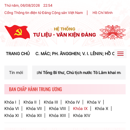
Thứ năm, 06/08/2026
22
:
54
Cổng Thông tin điện tử Đảng Cộng sản Việt Nam
Hồ Chí Minh
HỆ THỐNG
TƯ LIỆU - VĂN KIỆN ĐẢNG
TRANG CHỦ
C. MÁC; PH. ĂNGGHEN; V. I. LÊNIN; HỒ CHÍ MIN
Togg
navig
ng chí Tổng Bí thư, Chủ tịch nước Tô Lâm khai mạc Hội nghị Trung ươ
Tin mới
BAN CHẤP HÀNH TRUNG ƯƠNG
Khóa I
Khóa II
Khóa III
Khóa IV
Khóa V
Khóa VI
Khóa VII
Khóa VIII
Khóa IX
Khóa X
Khóa XI
Khóa XII
Khóa XIII
Khóa XIV