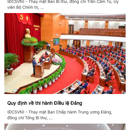
(ĐCSVN) - Thay mặt Ban Bí thư, đồng chí Trần Cẩm Tú, Ủy
viên Bộ Chính trị, ...
Quy định về thi hành Điều lệ Đảng
(ĐCSVN) - Thay mặt Ban Chấp hành Trung ương Đảng,
đồng chí Tổng Bí thư, ...