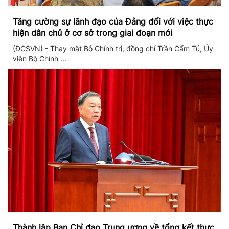
Tăng cường sự lãnh đạo của Đảng đối với việc thực
hiện dân chủ ở cơ sở trong giai đoạn mới
(ĐCSVN) - Thay mặt Bộ Chính trị, đồng chí Trần Cẩm Tú, Ủy
viên Bộ Chính ...
Thành lập Ban Chỉ đạo Trung ương về tổng kết thực