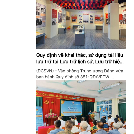
Quy định về khai thác, sử dụng tài liệu
lưu trữ tại Lưu trữ lịch sử, Lưu trữ hiện
hành của Trung ương Đảng và Văn
(ĐCSVN) - Văn phòng Trung ương Đảng vừa
phòng Trung ương Đảng
ban hành Quy định số 351-QĐ/VPTW ...