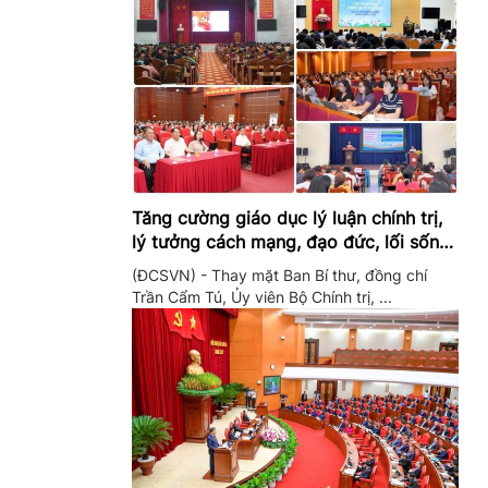
Tăng cường giáo dục lý luận chính trị,
lý tưởng cách mạng, đạo đức, lối sống,
ý thức công dân trong hệ thống giáo
(ĐCSVN) - Thay mặt Ban Bí thư, đồng chí
dục quốc dân
Trần Cẩm Tú, Ủy viên Bộ Chính trị, ...