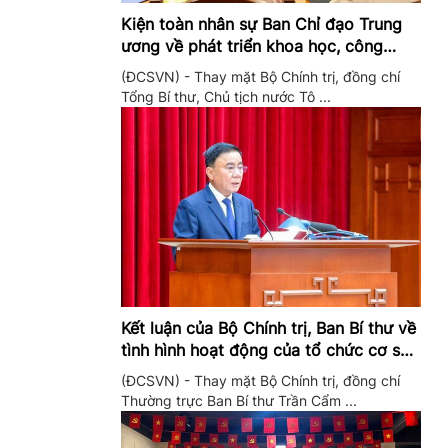
Kiện toàn nhân sự Ban Chỉ đạo Trung
ương về phát triển khoa học, công
nghệ, đổi mới sáng tạo và chuyển đổi
(ĐCSVN) - Thay mặt Bộ Chính trị, đồng chí
số
Tổng Bí thư, Chủ tịch nước Tô ...
Kết luận của Bộ Chính trị, Ban Bí thư về
tình hình hoạt động của tổ chức cơ sở
đảng trong quý II/2026
(ĐCSVN) - Thay mặt Bộ Chính trị, đồng chí
Thường trực Ban Bí thư Trần Cẩm ...