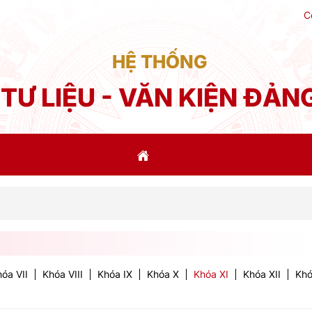
C
HỆ THỐNG
TƯ LIỆU - VĂN KIỆN ĐẢN
Phát 
óa VII
Khóa VIII
Khóa IX
Khóa X
Khóa XI
Khóa XII
Khó