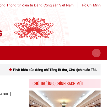
ổng Thông tin điện tử Đảng Cộng sản Việt Nam
Hồ Chí Minh
G
biểu của đồng chí Tổng Bí thư, Chủ tịch nước Tô Lâm khai mạc Hội ng
CHỦ TRƯƠNG, CHÍNH SÁCH MỚI
a XIII