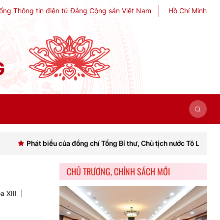
ổng Thông tin điện tử Đảng Cộng sản Việt Nam
Hồ Chí Minh
G
biểu của đồng chí Tổng Bí thư, Chủ tịch nước Tô Lâm khai mạc Hội ng
CHỦ TRƯƠNG, CHÍNH SÁCH MỚI
a XIII