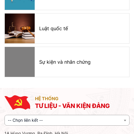
Luật quốc tế
Sự kiện và nhân chứng
HỆ THỐNG
TƯ LIỆU - VĂN KIỆN ĐẢNG
-- Chọn liên kết --
1A Hùng Vương, Ba Đình, Hà Nội