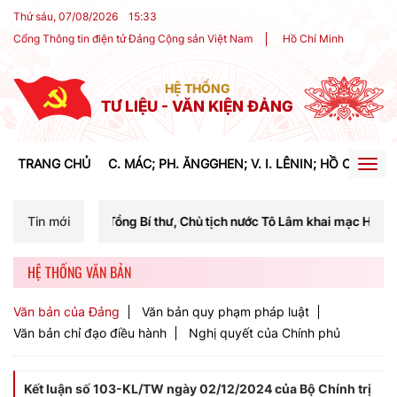
Thứ sáu, 07/08/2026
15
:
33
Cổng Thông tin điện tử Đảng Cộng sản Việt Nam
Hồ Chí Minh
HỆ THỐNG
TƯ LIỆU - VĂN KIỆN ĐẢNG
TRANG CHỦ
C. MÁC; PH. ĂNGGHEN; V. I. LÊNIN; HỒ CHÍ MIN
Togg
navig
Tổng Bí thư, Chủ tịch nước Tô Lâm khai mạc Hội nghị Trung ương lần 
Tin mới
HỆ THỐNG VĂN BẢN
Văn bản của Đảng
Văn bản quy phạm pháp luật
Văn bản chỉ đạo điều hành
Nghị quyết của Chính phủ
Kết luận số 103-KL/TW ngày 02/12/2024 của Bộ Chính trị