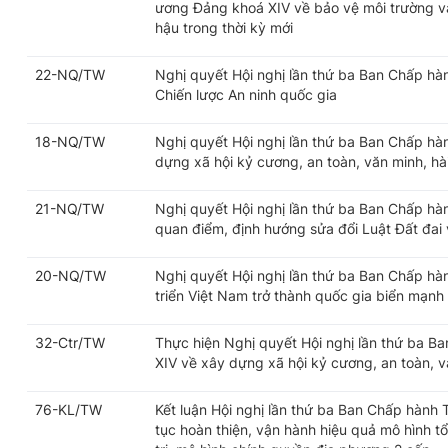
ương Đảng khoá XIV về bảo vệ môi trường và
hậu trong thời kỳ mới
22-NQ/TW
Nghị quyết Hội nghị lần thứ ba Ban Chấp h
Chiến lược An ninh quốc gia
18-NQ/TW
Nghị quyết Hội nghị lần thứ ba Ban Chấp h
dựng xã hội kỷ cương, an toàn, văn minh, hài
21-NQ/TW
Nghị quyết Hội nghị lần thứ ba Ban Chấp h
quan điểm, định hướng sửa đổi Luật Đất đai v
20-NQ/TW
Nghị quyết Hội nghị lần thứ ba Ban Chấp h
triển Việt Nam trở thành quốc gia biển mạnh
32-Ctr/TW
Thực hiện Nghị quyết Hội nghị lần thứ ba 
XIV về xây dựng xã hội kỷ cương, an toàn, vă
76-KL/TW
Kết luận Hội nghị lần thứ ba Ban Chấp hành
tục hoàn thiện, vận hành hiệu quả mô hình t