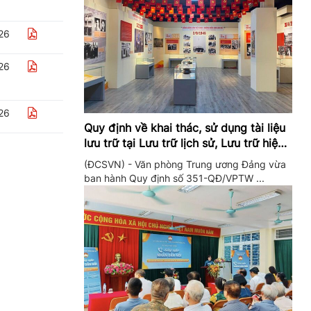
26
26
26
Quy định về khai thác, sử dụng tài liệu
lưu trữ tại Lưu trữ lịch sử, Lưu trữ hiện
hành của Trung ương Đảng và Văn
(ĐCSVN) - Văn phòng Trung ương Đảng vừa
phòng Trung ương Đảng
ban hành Quy định số 351-QĐ/VPTW ...