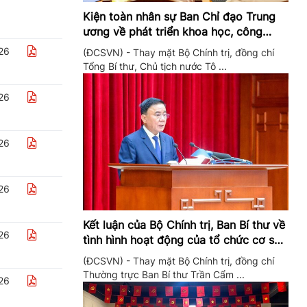
Kiện toàn nhân sự Ban Chỉ đạo Trung
ương về phát triển khoa học, công
nghệ, đổi mới sáng tạo và chuyển đổi
26
(ĐCSVN) - Thay mặt Bộ Chính trị, đồng chí
số
Tổng Bí thư, Chủ tịch nước Tô ...
26
26
26
Kết luận của Bộ Chính trị, Ban Bí thư về
26
tình hình hoạt động của tổ chức cơ sở
đảng trong quý II/2026
(ĐCSVN) - Thay mặt Bộ Chính trị, đồng chí
Thường trực Ban Bí thư Trần Cẩm ...
26