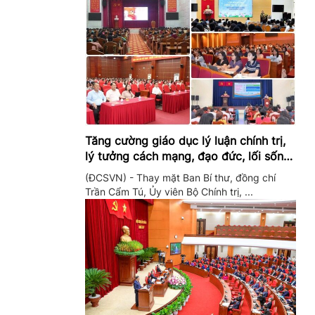
Tăng cường giáo dục lý luận chính trị,
lý tưởng cách mạng, đạo đức, lối sống,
ý thức công dân trong hệ thống giáo
(ĐCSVN) - Thay mặt Ban Bí thư, đồng chí
dục quốc dân
Trần Cẩm Tú, Ủy viên Bộ Chính trị, ...