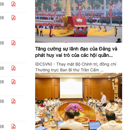
26
26
26
Tăng cường sự lãnh đạo của Đảng và
phát huy vai trò của các hội quần
chúng trong giai đoạn phát triển mới
(ĐCSVN) - Thay mặt Bộ Chính trị, đồng chí
26
Thường trực Ban Bí thư Trần Cẩm ...
26
26
26