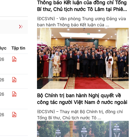
Thông báo Kết luận của đồng chí Tổng
Bí thư, Chủ tịch nước Tô Lâm tại Phiên
họp Ban Chỉ đạo Trung ương thực hiện
(ĐCSVN) - Văn phòng Trung ương Đảng vừa
Nghị quyết 57
ban hành Thông báo Kết luận của ...
lực
Tập tin
26
26
26
Bộ Chính trị ban hành Nghị quyết về
công tác người Việt Nam ở nước ngoài
(ĐCSVN) – Thay mặt Bộ Chính trị, đồng chí
26
Tổng Bí thư, Chủ tịch nước Tô ...