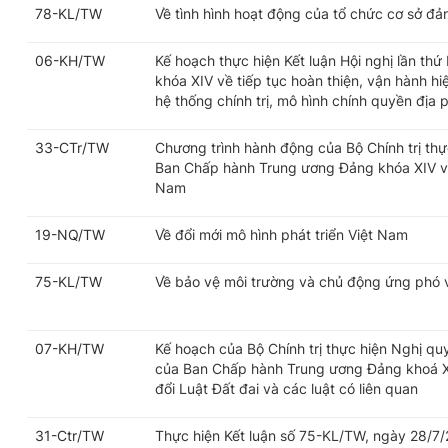
78-KL/TW
Về tình hình hoạt động của tổ chức cơ sở đả
06-KH/TW
Kế hoạch thực hiện Kết luận Hội nghị lần t
khóa XIV về tiếp tục hoàn thiện, vận hành h
hệ thống chính trị, mô hình chính quyền địa
33-CTr/TW
Chương trình hành động của Bộ Chính trị thự
Ban Chấp hành Trung ương Đảng khóa XIV về 
Nam
19-NQ/TW
Về đổi mới mô hình phát triển Việt Nam
75-KL/TW
Về bảo vệ môi trường và chủ động ứng phó vớ
07-KH/TW
Kế hoạch của Bộ Chính trị thực hiện Nghị q
của Ban Chấp hành Trung ương Đảng khoá X
đổi Luật Đất đai và các luật có liên quan
31-Ctr/TW
Thực hiện Kết luận số 75-KL/TW, ngày 28/7