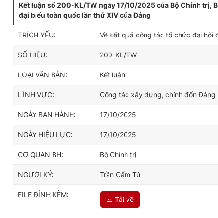
Kết luận số 200-KL/TW ngày 17/10/2025 của Bộ Chính trị, Ban 
đại biểu toàn quốc lần thứ XIV của Đảng
TRÍCH YẾU:
Về kết quả công tác tổ chức đại hội 
SỐ HIỆU:
200-KL/TW
LOẠI VĂN BẢN:
Kết luận
LĨNH VỰC:
Công tác xây dựng, chỉnh đốn Đảng
NGÀY BAN HÀNH:
17/10/2025
NGÀY HIỆU LỰC:
17/10/2025
CƠ QUAN BH:
Bộ Chính trị
NGƯỜI KÝ:
Trần Cẩm Tú
FILE ĐÍNH KÈM:
Tải về