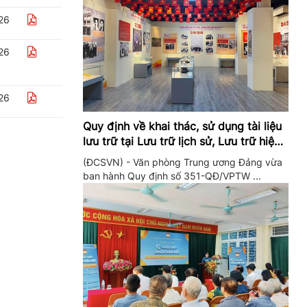
26
26
26
Quy định về khai thác, sử dụng tài liệu
lưu trữ tại Lưu trữ lịch sử, Lưu trữ hiện
hành của Trung ương Đảng và Văn
(ĐCSVN) - Văn phòng Trung ương Đảng vừa
phòng Trung ương Đảng
ban hành Quy định số 351-QĐ/VPTW ...