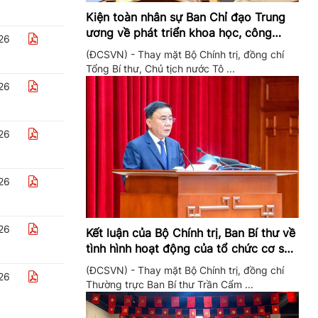
Kiện toàn nhân sự Ban Chỉ đạo Trung
ương về phát triển khoa học, công
26
nghệ, đổi mới sáng tạo và chuyển đổi
(ĐCSVN) - Thay mặt Bộ Chính trị, đồng chí
số
Tổng Bí thư, Chủ tịch nước Tô ...
26
26
26
26
Kết luận của Bộ Chính trị, Ban Bí thư về
tình hình hoạt động của tổ chức cơ sở
đảng trong quý II/2026
(ĐCSVN) - Thay mặt Bộ Chính trị, đồng chí
26
Thường trực Ban Bí thư Trần Cẩm ...