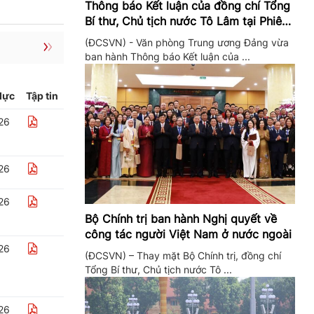
Thông báo Kết luận của đồng chí Tổng
Bí thư, Chủ tịch nước Tô Lâm tại Phiên
họp Ban Chỉ đạo Trung ương thực hiện
(ĐCSVN) - Văn phòng Trung ương Đảng vừa
Nghị quyết 57
ban hành Thông báo Kết luận của ...
lực
Tập tin
26
26
26
Bộ Chính trị ban hành Nghị quyết về
công tác người Việt Nam ở nước ngoài
26
(ĐCSVN) – Thay mặt Bộ Chính trị, đồng chí
Tổng Bí thư, Chủ tịch nước Tô ...
26