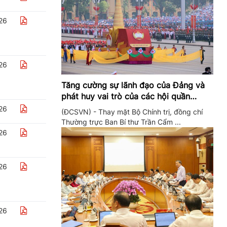
26
26
Tăng cường sự lãnh đạo của Đảng và
phát huy vai trò của các hội quần
chúng trong giai đoạn phát triển mới
26
(ĐCSVN) - Thay mặt Bộ Chính trị, đồng chí
Thường trực Ban Bí thư Trần Cẩm ...
26
26
26