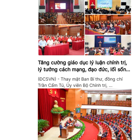
Tăng cường giáo dục lý luận chính trị,
lý tưởng cách mạng, đạo đức, lối sống,
ý thức công dân trong hệ thống giáo
(ĐCSVN) - Thay mặt Ban Bí thư, đồng chí
dục quốc dân
Trần Cẩm Tú, Ủy viên Bộ Chính trị, ...