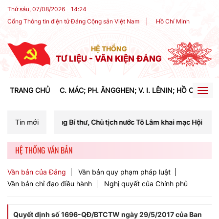
Thứ sáu, 07/08/2026
14
:
24
Cổng Thông tin điện tử Đảng Cộng sản Việt Nam
Hồ Chí Minh
HỆ THỐNG
TƯ LIỆU - VĂN KIỆN ĐẢNG
TRANG CHỦ
C. MÁC; PH. ĂNGGHEN; V. I. LÊNIN; HỒ CHÍ MIN
Togg
navig
ng Bí thư, Chủ tịch nước Tô Lâm khai mạc Hội nghị Trung ương lần thứ
Tin mới
HỆ THỐNG VĂN BẢN
Văn bản của Đảng
Văn bản quy phạm pháp luật
Văn bản chỉ đạo điều hành
Nghị quyết của Chính phủ
Quyết định số 1696-QĐ/BTCTW ngày 29/5/2017 của Ban