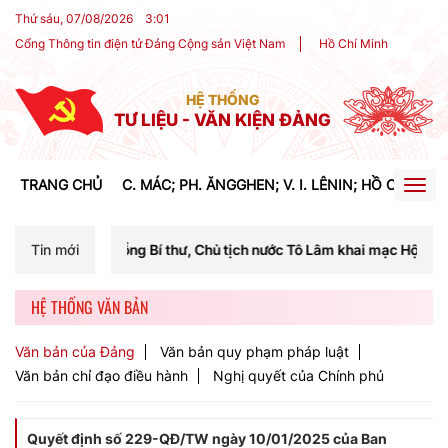
Thứ sáu, 07/08/2026
3
:
01
Cổng Thông tin điện tử Đảng Cộng sản Việt Nam
Hồ Chí Minh
HỆ THỐNG
TƯ LIỆU - VĂN KIỆN ĐẢNG
TRANG CHỦ
C. MÁC; PH. ĂNGGHEN; V. I. LÊNIN; HỒ CHÍ MIN
Togg
navig
Tổng Bí thư, Chủ tịch nước Tô Lâm khai mạc Hội nghị Trung ương lần t
Tin mới
HỆ THỐNG VĂN BẢN
Văn bản của Đảng
Văn bản quy phạm pháp luật
Văn bản chỉ đạo điều hành
Nghị quyết của Chính phủ
Quyết định số 229-QĐ/TW ngày 10/01/2025 của Ban