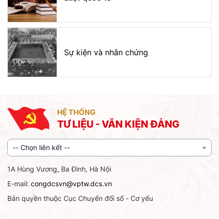
Sự kiện và nhân chứng
HỆ THỐNG
TƯ LIỆU - VĂN KIỆN ĐẢNG
-- Chọn liên kết --
1A Hùng Vương, Ba Đình, Hà Nội
E-mail:
congdcsvn@vptw.dcs.vn
Bản quyền thuộc Cục Chuyển đổi số - Cơ yếu