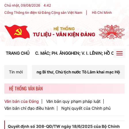
Chủ nhật, 09/08/2026
4
:
42
Cổng Thông tin điện tử Đảng Cộng sản Việt Nam
Hồ Chí Minh
HỆ THỐNG
TƯ LIỆU - VĂN KIỆN ĐẢNG
TRANG CHỦ
C. MÁC; PH. ĂNGGHEN; V. I. LÊNIN; HỒ CHÍ MIN
Togg
navig
ổng Bí thư, Chủ tịch nước Tô Lâm khai mạc Hội nghị Trung ương lần t
Tin mới
HỆ THỐNG VĂN BẢN
Văn bản của Đảng
Văn bản quy phạm pháp luật
Văn bản chỉ đạo điều hành
Nghị quyết của Chính phủ
Quyết định số 308-QĐ/TW ngày 18/6/2025 của Bộ Chính