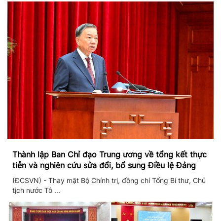
Thành lập Ban Chỉ đạo Trung ương về tổng kết thực
tiễn và nghiên cứu sửa đổi, bổ sung Điều lệ Đảng
(ĐCSVN) - Thay mặt Bộ Chính trị, đồng chí Tổng Bí thư, Chủ
tịch nước Tô ...