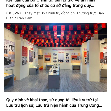
Kết luận của Bộ Chính trị, Ban Bí thư về tình hình
hoạt động của tổ chức cơ sở đảng trong quý
II/2026
(ĐCSVN) - Thay mặt Bộ Chính trị, đồng chí Thường trực Ban
Bí thư Trần Cẩm ...
Quy định về khai thác, sử dụng tài liệu lưu trữ tại
Lưu trữ lịch sử, Lưu trữ hiện hành của Trung ương
Đảng và Văn phòng Trung ương Đảng