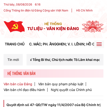
Thứ bảy, 08/08/2026
6
:
16
Cổng Thông tin điện tử Đảng Cộng sản Việt Nam
Hồ Chí Minh
HỆ THỐNG
TƯ LIỆU - VĂN KIỆN ĐẢNG
TRANG CHỦ
C. MÁC; PH. ĂNGGHEN; V. I. LÊNIN; HỒ CHÍ MIN
Togg
navig
í Tổng Bí thư, Chủ tịch nước Tô Lâm khai mạc Hội nghị Trung ương lầ
Tin mới
HỆ THỐNG VĂN BẢN
Văn bản của Đảng
Văn bản quy phạm pháp luật
Văn bản chỉ đạo điều hành
Nghị quyết của Chính phủ
Quyết định số 47-QĐ/TW ngày 11/4/2007 của Bộ Chính trị