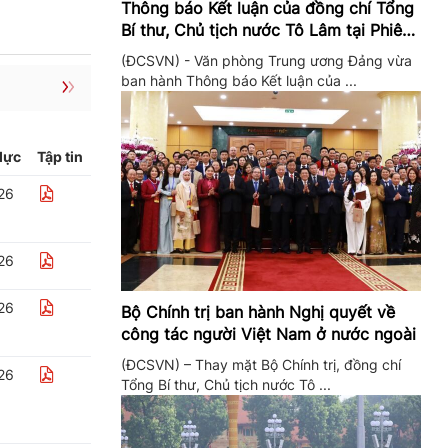
Thông báo Kết luận của đồng chí Tổng
Bí thư, Chủ tịch nước Tô Lâm tại Phiên
họp Ban Chỉ đạo Trung ương thực hiện
(ĐCSVN) - Văn phòng Trung ương Đảng vừa
Nghị quyết 57
ban hành Thông báo Kết luận của ...
lực
Tập tin
26
26
26
Bộ Chính trị ban hành Nghị quyết về
công tác người Việt Nam ở nước ngoài
(ĐCSVN) – Thay mặt Bộ Chính trị, đồng chí
26
Tổng Bí thư, Chủ tịch nước Tô ...