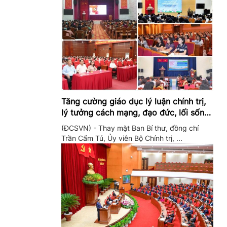
Tăng cường giáo dục lý luận chính trị,
lý tưởng cách mạng, đạo đức, lối sống,
ý thức công dân trong hệ thống giáo
(ĐCSVN) - Thay mặt Ban Bí thư, đồng chí
dục quốc dân
Trần Cẩm Tú, Ủy viên Bộ Chính trị, ...