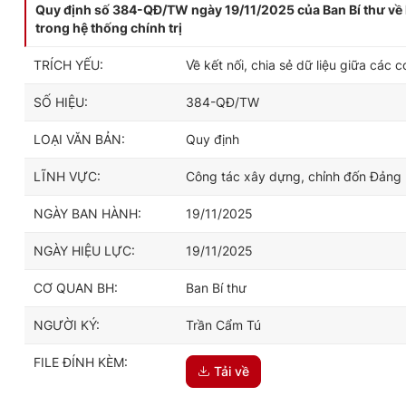
Quy định số 384-QĐ/TW ngày 19/11/2025 của Ban Bí thư về kế
trong hệ thống chính trị
TRÍCH YẾU:
Về kết nối, chia sẻ dữ liệu giữa các 
SỐ HIỆU:
384-QĐ/TW
LOẠI VĂN BẢN:
Quy định
LĨNH VỰC:
Công tác xây dựng, chỉnh đốn Đảng
NGÀY BAN HÀNH:
19/11/2025
NGÀY HIỆU LỰC:
19/11/2025
CƠ QUAN BH:
Ban Bí thư
NGƯỜI KÝ:
Trần Cẩm Tú
FILE ĐÍNH KÈM:
Tải về