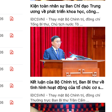
Kiện toàn nhân sự Ban Chỉ đạo Trung
ương về phát triển khoa học, công
nghệ, đổi mới sáng tạo và chuyển đổi
26
(ĐCSVN) - Thay mặt Bộ Chính trị, đồng chí
số
Tổng Bí thư, Chủ tịch nước Tô ...
26
26
26
Kết luận của Bộ Chính trị, Ban Bí thư về
26
tình hình hoạt động của tổ chức cơ sở
đảng trong quý II/2026
(ĐCSVN) - Thay mặt Bộ Chính trị, đồng chí
Thường trực Ban Bí thư Trần Cẩm ...
26