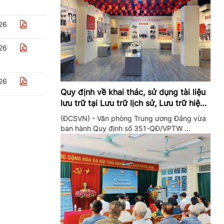
26
26
26
Quy định về khai thác, sử dụng tài liệu
lưu trữ tại Lưu trữ lịch sử, Lưu trữ hiện
hành của Trung ương Đảng và Văn
(ĐCSVN) - Văn phòng Trung ương Đảng vừa
phòng Trung ương Đảng
ban hành Quy định số 351-QĐ/VPTW ...