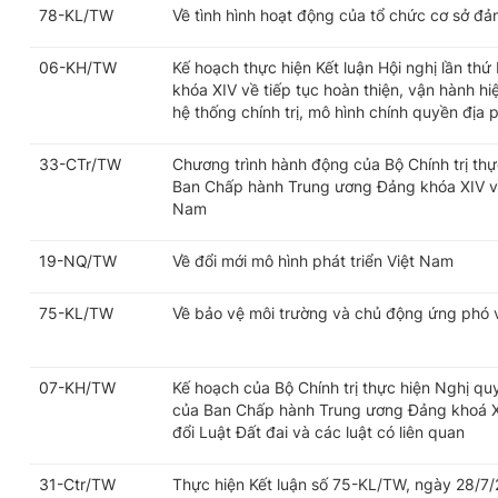
78-KL/TW
Về tình hình hoạt động của tổ chức cơ sở đả
06-KH/TW
Kế hoạch thực hiện Kết luận Hội nghị lần t
khóa XIV về tiếp tục hoàn thiện, vận hành h
hệ thống chính trị, mô hình chính quyền địa
33-CTr/TW
Chương trình hành động của Bộ Chính trị thự
Ban Chấp hành Trung ương Đảng khóa XIV về 
Nam
19-NQ/TW
Về đổi mới mô hình phát triển Việt Nam
75-KL/TW
Về bảo vệ môi trường và chủ động ứng phó vớ
07-KH/TW
Kế hoạch của Bộ Chính trị thực hiện Nghị q
của Ban Chấp hành Trung ương Đảng khoá X
đổi Luật Đất đai và các luật có liên quan
31-Ctr/TW
Thực hiện Kết luận số 75-KL/TW, ngày 28/7