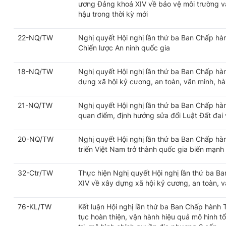
ương Đảng khoá XIV về bảo vệ môi trường và
hậu trong thời kỳ mới
22-NQ/TW
Nghị quyết Hội nghị lần thứ ba Ban Chấp h
Chiến lược An ninh quốc gia
18-NQ/TW
Nghị quyết Hội nghị lần thứ ba Ban Chấp h
dựng xã hội kỷ cương, an toàn, văn minh, hài
21-NQ/TW
Nghị quyết Hội nghị lần thứ ba Ban Chấp h
quan điểm, định hướng sửa đổi Luật Đất đai v
20-NQ/TW
Nghị quyết Hội nghị lần thứ ba Ban Chấp h
triển Việt Nam trở thành quốc gia biển mạnh
32-Ctr/TW
Thực hiện Nghị quyết Hội nghị lần thứ ba 
XIV về xây dựng xã hội kỷ cương, an toàn, vă
76-KL/TW
Kết luận Hội nghị lần thứ ba Ban Chấp hành
tục hoàn thiện, vận hành hiệu quả mô hình t