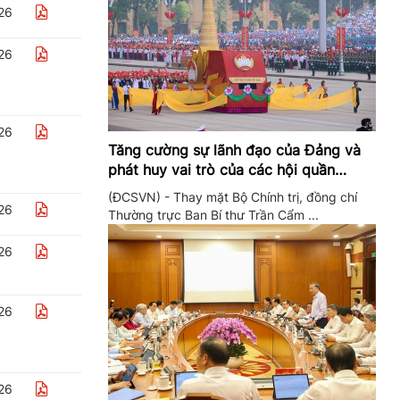
26
26
26
Tăng cường sự lãnh đạo của Đảng và
phát huy vai trò của các hội quần
chúng trong giai đoạn phát triển mới
(ĐCSVN) - Thay mặt Bộ Chính trị, đồng chí
26
Thường trực Ban Bí thư Trần Cẩm ...
26
26
26