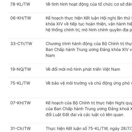
78-KL/TW
Về tình hình hoạt động của tổ chức cơ sở đả
06-KH/TW
Kế hoạch thực hiện Kết luận Hội nghị lần t
khóa XIV về tiếp tục hoàn thiện, vận hành h
hệ thống chính trị, mô hình chính quyền địa
33-CTr/TW
Chương trình hành động của Bộ Chính trị thự
Ban Chấp hành Trung ương Đảng khóa XIV về 
Nam
19-NQ/TW
Về đổi mới mô hình phát triển Việt Nam
75-KL/TW
Về bảo vệ môi trường và chủ động ứng phó vớ
07-KH/TW
Kế hoạch của Bộ Chính trị thực hiện Nghị q
của Ban Chấp hành Trung ương Đảng khoá X
đổi Luật Đất đai và các luật có liên quan
31-Ctr/TW
Thực hiện Kết luận số 75-KL/TW, ngày 28/7