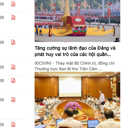
26
26
26
Tăng cường sự lãnh đạo của Đảng và
phát huy vai trò của các hội quần
chúng trong giai đoạn phát triển mới
(ĐCSVN) - Thay mặt Bộ Chính trị, đồng chí
26
Thường trực Ban Bí thư Trần Cẩm ...
26
26
26