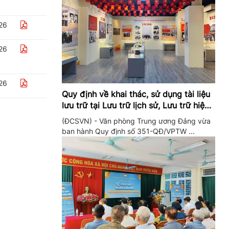
26
26
26
Quy định về khai thác, sử dụng tài liệu
lưu trữ tại Lưu trữ lịch sử, Lưu trữ hiện
hành của Trung ương Đảng và Văn
(ĐCSVN) - Văn phòng Trung ương Đảng vừa
phòng Trung ương Đảng
ban hành Quy định số 351-QĐ/VPTW ...