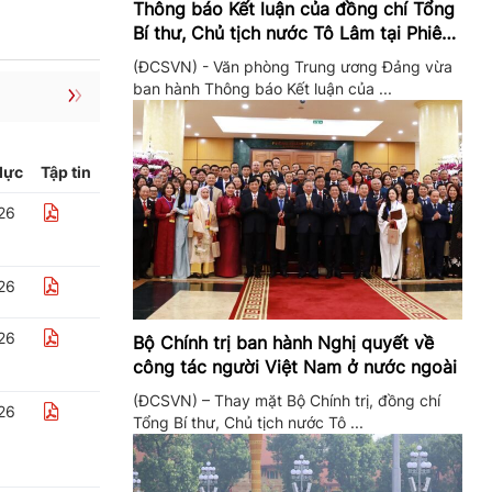
Thông báo Kết luận của đồng chí Tổng
Bí thư, Chủ tịch nước Tô Lâm tại Phiên
họp Ban Chỉ đạo Trung ương thực hiện
(ĐCSVN) - Văn phòng Trung ương Đảng vừa
Nghị quyết 57
ban hành Thông báo Kết luận của ...
lực
Tập tin
26
26
26
Bộ Chính trị ban hành Nghị quyết về
công tác người Việt Nam ở nước ngoài
(ĐCSVN) – Thay mặt Bộ Chính trị, đồng chí
26
Tổng Bí thư, Chủ tịch nước Tô ...