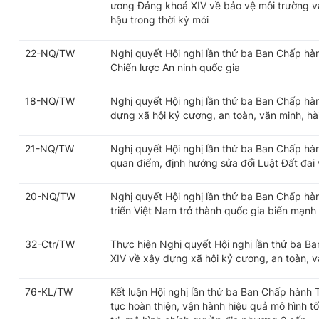
ương Đảng khoá XIV về bảo vệ môi trường và
hậu trong thời kỳ mới
22-NQ/TW
Nghị quyết Hội nghị lần thứ ba Ban Chấp h
Chiến lược An ninh quốc gia
18-NQ/TW
Nghị quyết Hội nghị lần thứ ba Ban Chấp h
dựng xã hội kỷ cương, an toàn, văn minh, hài
21-NQ/TW
Nghị quyết Hội nghị lần thứ ba Ban Chấp h
quan điểm, định hướng sửa đổi Luật Đất đai v
20-NQ/TW
Nghị quyết Hội nghị lần thứ ba Ban Chấp h
triển Việt Nam trở thành quốc gia biển mạnh
32-Ctr/TW
Thực hiện Nghị quyết Hội nghị lần thứ ba 
XIV về xây dựng xã hội kỷ cương, an toàn, vă
76-KL/TW
Kết luận Hội nghị lần thứ ba Ban Chấp hành
tục hoàn thiện, vận hành hiệu quả mô hình t