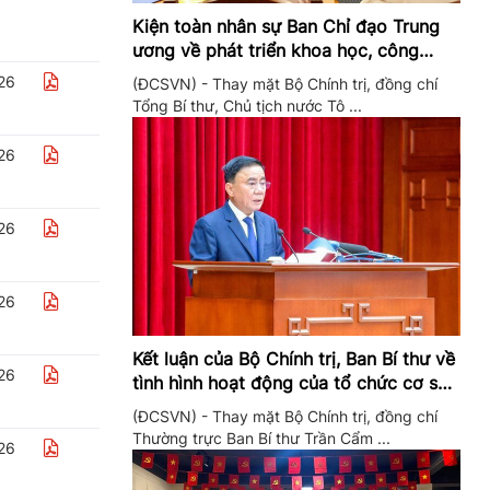
Kiện toàn nhân sự Ban Chỉ đạo Trung
ương về phát triển khoa học, công
nghệ, đổi mới sáng tạo và chuyển đổi
26
(ĐCSVN) - Thay mặt Bộ Chính trị, đồng chí
số
Tổng Bí thư, Chủ tịch nước Tô ...
26
26
26
Kết luận của Bộ Chính trị, Ban Bí thư về
26
tình hình hoạt động của tổ chức cơ sở
đảng trong quý II/2026
(ĐCSVN) - Thay mặt Bộ Chính trị, đồng chí
Thường trực Ban Bí thư Trần Cẩm ...
26