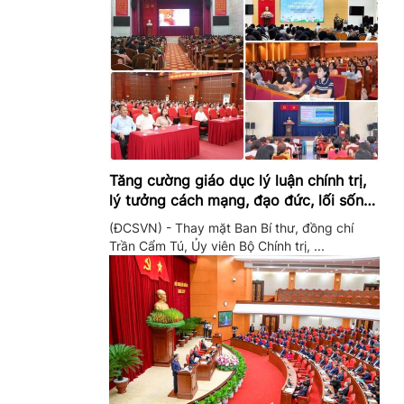
Tăng cường giáo dục lý luận chính trị,
lý tưởng cách mạng, đạo đức, lối sống,
ý thức công dân trong hệ thống giáo
(ĐCSVN) - Thay mặt Ban Bí thư, đồng chí
dục quốc dân
Trần Cẩm Tú, Ủy viên Bộ Chính trị, ...