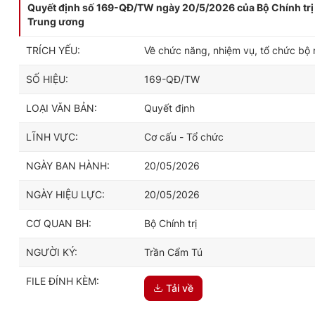
Quyết định số 169-QĐ/TW ngày 20/5/2026 của Bộ Chính trị 
Trung ương
TRÍCH YẾU:
Về chức năng, nhiệm vụ, tổ chức b
SỐ HIỆU:
169-QĐ/TW
LOẠI VĂN BẢN:
Quyết định
LĨNH VỰC:
Cơ cấu - Tổ chức
NGÀY BAN HÀNH:
20/05/2026
NGÀY HIỆU LỰC:
20/05/2026
CƠ QUAN BH:
Bộ Chính trị
NGƯỜI KÝ:
Trần Cẩm Tú
FILE ĐÍNH KÈM:
Tải về